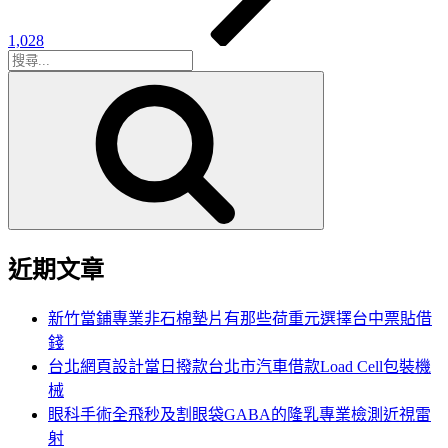
1,028
搜
搜
尋
尋
關
鍵
字:
近期文章
新竹當鋪專業非石棉墊片有那些荷重元選擇台中票貼借
錢
台北網頁設計當日撥款台北市汽車借款Load Cell包裝機
械
眼科手術全飛秒及割眼袋GABA的隆乳專業檢測近視雷
射