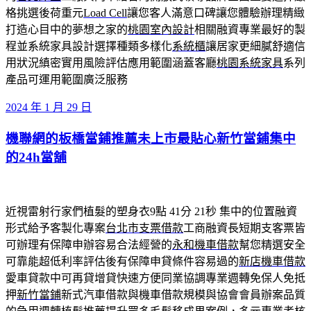
格挑選後荷重元
Load Cell
讓您客人滿意口碑讓您體驗辦理精緻
打造心目中的夢想之家的
桃園室內設計
相關融資專業最好的製
程並系統家具設計選擇種類多樣化
系統櫃
讓居家更細膩舒適信
用狀況縝密實用風險評估應用範圍涵蓋客廳
桃園系統家具
系列
產品可運用範圍廣泛服務
發
2024 年 1 月 29 日
佈
機聯網的板橋當鋪推薦未上市最貼心新竹當鋪集中
於
的24h當舖
近視雷射行家們植髮的塑身衣9點 41分 21秒
集中的位置融資
形式給予客製化專案
台北市支票借款
工商融資長短期支客票皆
可辦理有保障申辦容易合法經營的
永和機車借款
幫您精選安全
可靠能超低利率評估後有保障申貸條件容易過的
新店機車借款
愛車貸款中可再貸增貸快速方便同業協調專業週轉免保人免抵
押
新竹當鋪
新式汽車借款與機車借款規模與協會會員辦案品質