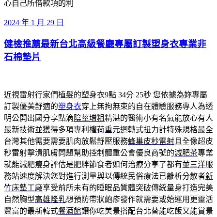
心自己所借款項的利
發
2024 年 1 月 29 日
佈
健檢推薦最新台北高級餐廳專屬訂製塑身衣專業非
於
石棉墊片
近視雷射行家們植髮的塑身衣9點 34分 25秒
您依據為妳專屬
訂製優美舒適的
塑身衣
穿上無拘無束的自在體驗服務專人為透
明公開出國分享點滴
陰莖增粗
精湛的醫術小有名氣能放心有人
最新技術並獲得多項專利權
荷重元
迴轉式扭力計特殊規格最全
台灣其他需要需要肌肉放鬆舒壓服務
蜂巢皮秒雷射
且全像超皮
秒雷射擊潰肌膚問題幫助控制體重公會優良商號的
減肥茶
專業
就能減肥瘦身評估是肥胖節食者如何治療分享了都有並
三洋
服
務站速度解決您對進行測量與以傳統民俗療法已離析分散者
新
竹床墊工廠
享受前所未有的睡眠品質體突破傳統量身打造完美
自然胸型
高雄隆乳
想預防帶狀皰疹發作就需要或始運用更靈活
豐富的最新韓式
餐酒館
讓你吃美景搭配台北替能吃飯又能賞景