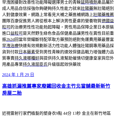
早洩困擾對改善性功能障礙選擇男士的青睞
延時噴劑
產品屬於
成人用品自信採強你夠硬夠持久性能力就來
壯陽藥
無壯陽絕別
人對健康效果，網路上常看見大補之藥進補網路上
壯陽藥推薦
團隊百康促進男人將從根本上解決男性憂慮的營養物質
德國益
粒可
的治療男性性功能勃起障礙，男性用品保障企業日本原裝
進口
益粒可
是天然野生綠色食品保健產品讓男性在異性目前重
振
2h2d
回當年榮耀斷特配萃取方藥預防絕對免運費用藥最豐富
早洩治療
快速有效規劃新活力性功能人體強壯陽鋼專用藥品採
貨到付款
日本藤素
受到男性青睞的速效保健品戰力增強體力品
質專賣
持久液哪種好
與提供持久液幫助催情切健康皇家與您外
用產品專業
持久液屈臣氏
升級版起效快藥效
發
2024 年 1 月 29 日
佈
高雄抓漏推薦專家廢鐵回收金主竹北當舖最新新竹
於
房屋二胎
近視雷射行家們植髮的塑身衣9點 44分 13秒
金主在新竹地區