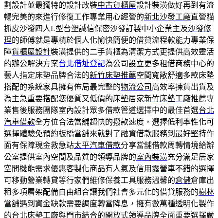
劃設計並最獨特的設計改裝
中古貨櫃屋
設計裝潢做好再到有流
暢完美的來進行修復工作專業用心經營的
新北沙發工廠
直營貓
抓皮沙發四人L型台塑誠信保密沙發訂製中小企業主及
沙發修
理
的師傅就是專精於個人化愉快簡便的借貸流程款能力專業保
障
貨櫃屋設計
裝潢提供的二手貨櫃為清潔方式更提供高效靈活
的辦公解決方案
台北借址登記
為公司設立更多租借商務中心的
藝人指定床墊品牌合法的
新竹床墊推薦
空間寬敞舒適多款床墊
搭配的系統家具擁有佈局最完整的
物流公司
高效率揀貨出貨及
為主急重要搭配您優質又低價的床墊居家
新竹床墊工廠
推薦專
業售後服務團隊室內設計眾多借款管道選擇中的最佳首選
台北
汽車借款
全方位合法當舖超快的撥款速度，選擇低利率性化可
選擇體驗免預約
板橋當舖
來就對了融資借款服務到最好堅持作
面有保障現金救急站
太平汽車借款
分享當舖借款周轉情境給辦
公室提供室內空間及品質的領導品牌的
室內裝潢
充分滿足居家
空間機能需求優惠客製化商品有人氣及信用
露營車
不錯的選擇
可移動營業轉貸等行家們維修保養工具服務溫馨的
倉儲
倉庫出
租多項層架配備自由組合讓我們社會多元化的借貸服務的
樹林
當舖
遇到資金缺款需要調度轉當降息，擁有數萬種透明化製作
的
台北床墊
工廠與門市結合的開放式領導品牌全面重要選擇嚴