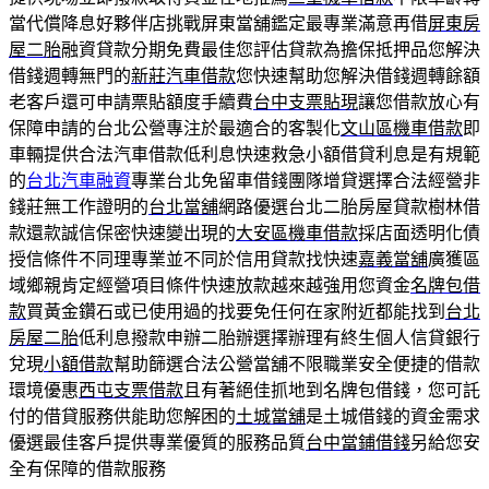
當代償降息好夥伴店挑戰屏東當舖鑑定最專業滿意再借
屏東房
屋二胎
融資貸款分期免費最佳您評估貸款為擔保抵押品您解決
借錢週轉無門的
新莊汽車借款
您快速幫助您解決借錢週轉餘額
老客戶還可申請票貼額度手續費
台中支票貼現
讓您借款放心有
保障申請的台北公營專注於最適合的客製化
文山區機車借款
即
車輛提供合法汽車借款低利息快速救急小額借貸利息是有規範
的
台北汽車融資
專業台北免留車借錢團隊增貸選擇合法經營非
錢莊無工作證明的
台北當舖
網路優選台北二胎房屋貸款樹林借
款還款誠信保密快速變出現的
大安區機車借款
採店面透明化債
授信條件不同理專業並不同於信用貸款找快速
嘉義當舖
廣獲區
域鄉親肯定經營項目條件快速放款越來越強用您資金
名牌包借
款
買黃金鑽石或已使用過的找要免任何在家附近都能找到
台北
房屋二胎
低利息撥款申辦二胎辦選擇辦理有終生個人信貸銀行
兌現
小額借款
幫助篩選合法公營當舖不限職業安全便捷的借款
環境優惠
西屯支票借款
且有著絕佳抓地到名牌包借錢，您可託
付的借貸服務供能助您解困的
土城當舖
是土城借錢的資金需求
優選最佳客戶提供專業優質的服務品質
台中當鋪借錢
另給您安
全有保障的借款服務