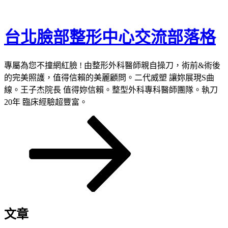
跳
至
台北臉部整形中心交流部落格
主
要
內
專屬為您不撞網紅臉 ! 由整形外科醫師親自操刀，術前&術後
容
的完美照護，值得信賴的美麗顧問。二代威塑 讓妳展現S曲
線。王子杰院長 值得妳信賴。整型外科專科醫師團隊。執刀
20年 臨床經驗超豐富。
向
下
捲
動
至
主
內
容
文章
區