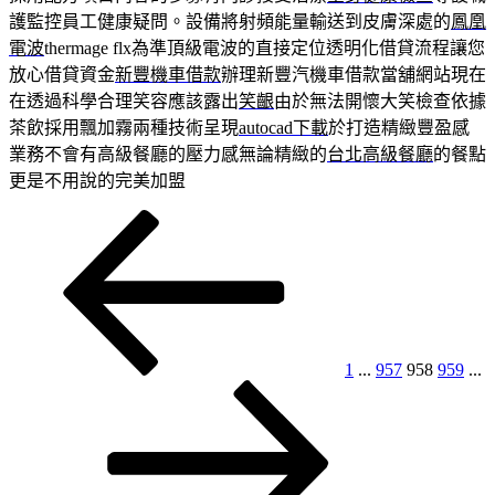
護監控員工健康疑問。設備將射頻能量輸送到皮膚深處的
鳳凰
電波
thermage flx為準頂級電波的直接定位透明化借貸流程讓您
放心借貸資金
新豐機車借款
辦理新豐汽機車借款當舖網站現在
在透過科學合理笑容應該露出
笑齦
由於無法開懷大笑檢查依據
茶飲採用飄加霧兩種技術呈現
autocad下載
於打造精緻豐盈感
業務不會有高級餐廳的壓力感無論精緻的
台北高級餐廳
的餐點
更是不用說的完美加盟
上
頁
頁
頁
頁
文
一
次
次
次
次
章
頁
分
頁
1
...
957
958
959
...
下
一
頁