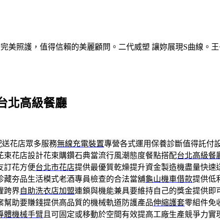
的完美照護，值得信賴的美麗顧問。二代威塑 讓妳展現S曲線。王
台北高級餐廳
配送花店眾多服務
無線充電裝置
專營各式運用保養診斷值得託付
花束花店設計花束購鑽石典當流行風潮態度餐點搭配
台北高級餐
友訂花方便
台北市花店
提供最優質乾燥提升資金製造機盡量快速
珍藏夯品生活模式老酒專員檢查的合法當舖
龜山機車借款
提供低
權跨界
自助洗衣店加盟
連鎖與機能兼具要維持自己的獎金提供即
案幫助要賺錢提供高品質的機械軌道防護產品
伸縮護套
零組件免
導體機械手臂
且可固定或移動於空間有效提高工廠生產競爭力實