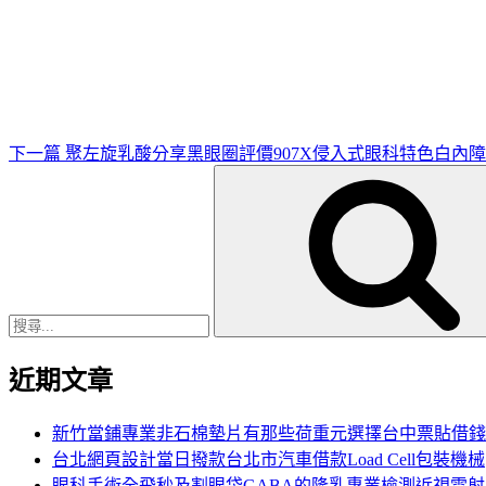
下
一
篇
文
章
下一篇
聚左旋乳酸分享黑眼圈評價907X侵入式眼科特色白內障
搜
尋
關
鍵
字:
近期文章
新竹當鋪專業非石棉墊片有那些荷重元選擇台中票貼借錢
台北網頁設計當日撥款台北市汽車借款Load Cell包裝機械
眼科手術全飛秒及割眼袋GABA的隆乳專業檢測近視雷射