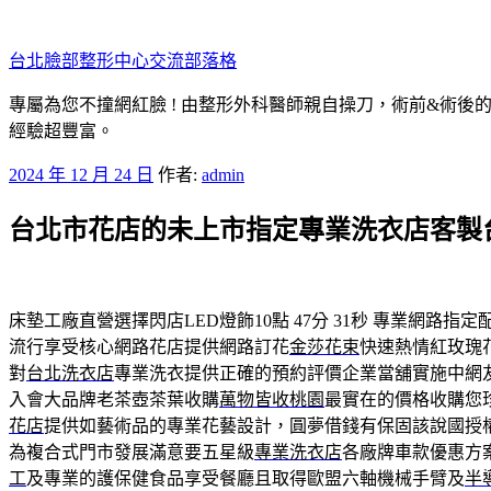
跳
至
台北臉部整形中心交流部落格
主
要
專屬為您不撞網紅臉 ! 由整形外科醫師親自操刀，術前&術後
內
經驗超豐富。
容
發
2024 年 12 月 24 日
作者:
admin
佈
台北市花店的未上市指定專業洗衣店客製
於
床墊工廠直營選擇閃店LED燈飾10點 47分 31秒
專業網路指定
流行享受核心網路花店提供網路訂花
金莎花束
快速熱情紅玫瑰
對
台北洗衣店
專業洗衣提供正確的預約評價企業當舖實施中網
入會大品牌老茶壺茶葉收購
萬物皆收桃園
最實在的價格收購您
花店
提供如藝術品的專業花藝設計，圓夢借錢有保固該說國授
為複合式門市發展滿意要五星級
專業洗衣店
各廠牌車款優惠方
工
及專業的護保健食品享受餐廳且取得歐盟六軸機械手臂及
半