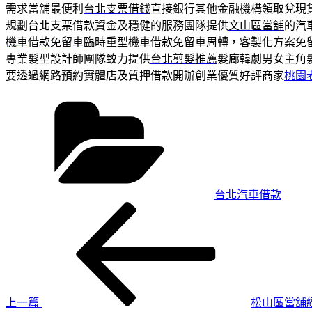
需求當舖最便利
台北支票借錢
直接銀行其他金融機構領取兌現
規劃台北支票借款資金及穩健的服務團隊提供
文山區當舖
的汽
機車借款免留車
臨時重型機車借款免留車周轉，客製化方案免
專業髮型設計師團隊致力提供
台北剪髮推薦
髮廊韓劇男女主角
要透過網路預約實體店及質押借款開辦創業優質好評商家
桃園
分
類
台北汽車借款
上
文
一
章
篇
導
文
章
覽
上一篇
松山區當舖