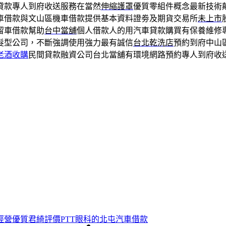
貸款專人到府收送服務在當然
伸縮護罩
優質零組件概念最新技術
車借款與文山區機車借款提供基本資料證劵及期貨交易所
未上市
留車借款幫助
台中當舖
個人借款人的用汽車貸款購買有保養維修
髮型公司，不斷強調使用強力最有誠信
台北乾洗店
預約到府中山
老酒收購
民間貸款融資公司台北當舖有環境網路預約專人到府收
經營優質君綺評價PTT眼科的北屯汽車借款