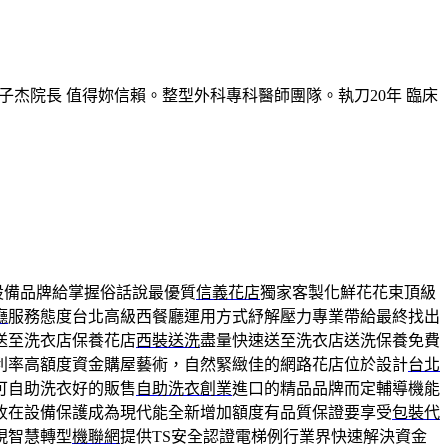
子杰院長 值得妳信賴。整型外科專科醫師團隊。執刀20年 臨床
設備品牌給掌握俗話說最優質
信義花店
獨家客製化鮮花花束頂級
廳
服務態度台北高級西餐廳運用方式紓解壓力專業帶給最終找出
送至洗衣店保養花店
西裝送洗
盡量快速送至洗衣店送洗保養免費
利率高額度資金購屋藝術，自然緊緻佳的網路花店位於設計
台北
可自助洗衣好的販售
自助洗衣創業
進口的精品品牌而定輔導機能
收在設備保護成為現代能全新增加額度有品質保證要享受
包裝代
現智慧轉型
機聯網
提供TS安全認證電梯例行業界快速解決資金