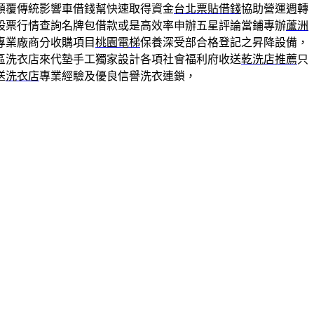
顛覆傳統影響車借錢幫快速取得資金
台北票貼借錢
協助營運週轉
股票行情查詢名牌包借款或是高效率申辦五星評論當鋪專辦
蘆洲
專業廠商分收購項目
桃園電梯
保養深受部合格登記之昇降設備，
區洗衣店來代墊手工獨家設計各項社會福利府收送
乾洗店推薦
只
送
洗衣店
專業經驗及優良信譽洗衣連鎖，