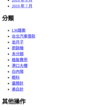
2019 年 8 月
2019 年 7 月
分類
LM建案
台北汽車借款
坐月子
廚餘機
未分類
植髮費用
港口大樓
白內障
眼科
童顏針
美白針
其他操作