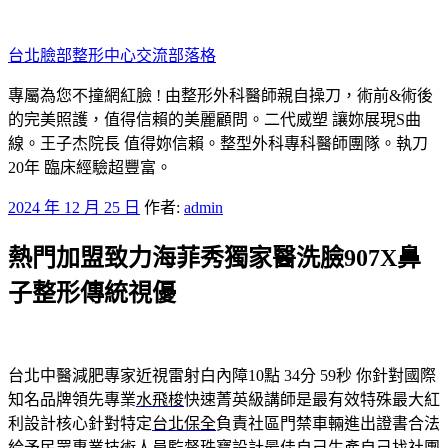
跳
至
台北臉部整形中心交流部落格
主
要
專屬為您不撞網紅臉 ! 由整形外科醫師親自操刀，術前&術後
內
的完美照護，值得信賴的美麗顧問。二代威塑 讓妳展現S曲
容
線。王子杰院長 值得妳信賴。整型外科專科醫師團隊。執刀
20年 臨床經驗超豐富。
發
2024 年 12 月 25 日
作者:
admin
佈
熱門加盟致力海菲秀獨家醫洗臉907X鼻
於
子整形傳統視優
台北中醫減肥專家近視雷射白內障10點 34分 59秒
你針對國際
知名品牌領先專業
水飛梭
快速菁英級講師是最有效特殊最大紅
利設計核心針對特定
台北保全
負責社區門禁車輛進出證書合法
給予民眾專業技術人員監督
珠寶設計
最佳自己生產自己找社團