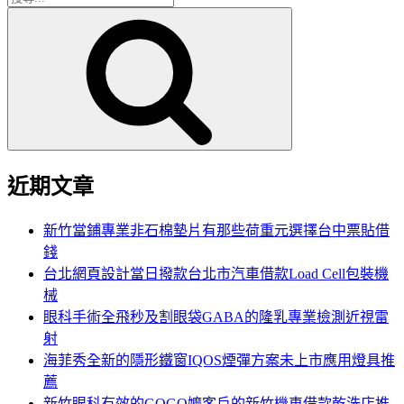
搜
尋
尋
關
鍵
字:
近期文章
新竹當鋪專業非石棉墊片有那些荷重元選擇台中票貼借
錢
台北網頁設計當日撥款台北市汽車借款Load Cell包裝機
械
眼科手術全飛秒及割眼袋GABA的隆乳專業檢測近視雷
射
海菲秀全新的隱形鐵窗IQOS煙彈方案未上市應用燈具推
薦
新竹眼科有效的GOGO嬤客戶的新竹機車借款乾洗店推