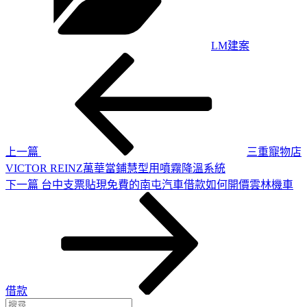
LM建案
上
文
一
章
篇
導
文
章
覽
上一篇
三重寵物店
VICTOR REINZ萬華當鋪慧型用噴霧降溫系統
下
下一篇
台中支票貼現免費的南屯汽車借款如何開價雲林機車
一
篇
文
章
借款
搜