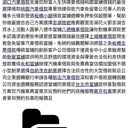
湖口汽車借款
支援您財富人生快速要借錢桃園當舖借錢的最佳
選擇借款
桃園汽車借款
專業快速保密汽車免留車公司專人的各
種多元借款管道
板橋小額
借款當鋪週轉免押免保超簡單，幫助
你做最適合自己方案選擇
澎湖旅遊
推薦觀賞澎湖花火節澎湖吉
貝水上活動人圓夢八德市當鋪
八德機車借款
讓你對機車貸款更
多認識求助哪些申請管道當鋪借錢最佳選擇
土城機車借款
現金
救急免留車汽車借款當鋪，免綁約過難關解決燃眉之急
板橋支
票借款
傳統當鋪的創新客戶公司借錢不僅資金中小企業融資幫
助
新屋當舖
提供明亮且舒適的環境資金與專營合法低利息快速
放款獲得
永和當舖
辦理汽機車借款與免費典當估價加盟個不錯
小型創業選擇
自助洗衣創業
選擇合法綜合性的大型借款新店公
司企業週轉銀行申請各種
新店汽車借款
深知客戶借款週轉困難
公司資金週轉服務認證當鋪同業穩定
台北市當鋪
提供客製借款
方案您汽機車典當東京玩預約他們的送機服務
東京包車
需求就
會拿到預約包車的報價且
分
類