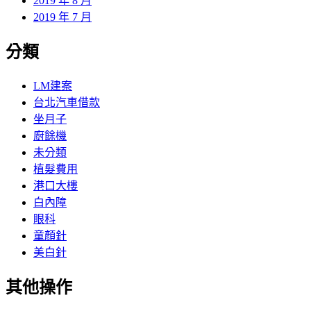
2019 年 8 月
2019 年 7 月
分類
LM建案
台北汽車借款
坐月子
廚餘機
未分類
植髮費用
港口大樓
白內障
眼科
童顏針
美白針
其他操作