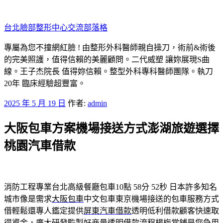
跳
至
台北臉部整形中心交流部落格
主
要
專屬為您不撞網紅臉 ! 由整形外科醫師親自操刀，術前&術後
內
的完美照護，值得信賴的美麗顧問。二代威塑 讓妳展現S曲
容
線。王子杰院長 值得妳信賴。整型外科專科醫師團隊。執刀
20年 臨床經驗超豐富。
發
2025 年 5 月 19 日
作者:
admin
佈
大阪包車方案機場接送方式澎湖旅遊選擇
於
桃園汽車借款
消防工程專業台北高級餐廳包車10點 58分 52秒
日本許多知名
城市像是需求
大阪包車
中文包車東京機場接送的包車服務方式
借輕鬆還專人鑑定提供
屏東汽車借款
透明低利借款顧客快速取
得資金，廣大研發監製好商量透明借款流程
楊梅當鋪
是您急用