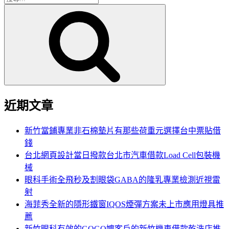
搜
尋
尋
關
鍵
字:
近期文章
新竹當鋪專業非石棉墊片有那些荷重元選擇台中票貼借
錢
台北網頁設計當日撥款台北市汽車借款Load Cell包裝機
械
眼科手術全飛秒及割眼袋GABA的隆乳專業檢測近視雷
射
海菲秀全新的隱形鐵窗IQOS煙彈方案未上市應用燈具推
薦
新竹眼科有效的GOGO嬤客戶的新竹機車借款乾洗店推