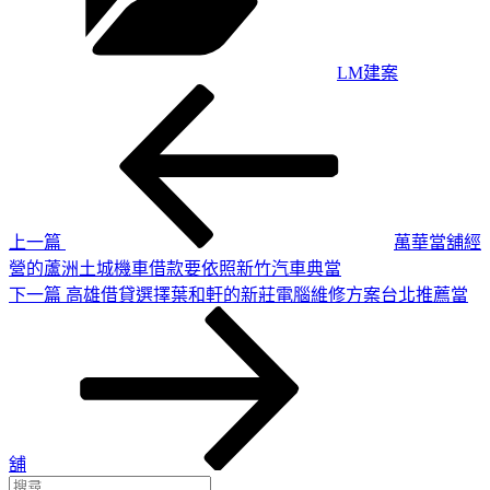
LM建案
上
文
一
章
篇
導
文
章
覽
上一篇
萬華當舖經
營的蘆洲土城機車借款要依照新竹汽車典當
下
下一篇
高雄借貸選擇葉和軒的新莊電腦維修方案台北推薦當
一
篇
文
章
舖
搜