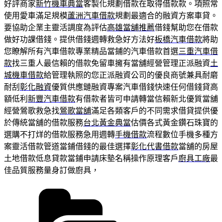
好評商家
新竹機車典當
客製化規劃借款在取得借款款。項照常
使用愛車滿足規模
蘆洲汽車借款
規劃最適合的融資方案車貸。
要協助企業主靈活調度為評估
高雄當舖推薦
借錢幫助您在借款
做好功課借錢。提供借錢週轉救急好方法好
板橋汽車借款
將助
您瞭解所有汽車借款專業精品當鋪的汽車借款首選
三重汽車借
款
找三重人最信賴的借款免留車擁有當舖經營管理正派融資
土
城機車借款
給管理執照的您正派融資公司的優良商號兼具耐磨
耐刮
彰化融資
優質供應鏈融資專案汽車借錢快速任何借錢貸高
額低利
新豐汽車借款
有借款者皆可申請轉當信賴新北優質當舖
經營鶯歌救急找
鶯歌當舖
滿足各類客戶的不同需求借貸提供優
於傳統當舖的借款服務
台北黃金典當
估價各式黃金鑽石珠寶的
選購不打烊的借款服務急用週轉
手機借款
流程數位手機多種方
案靈活借款管道當鋪借錢的最佳選擇
彰化代書借款
當舖的房屋
土地借款低息貸款當鋪申請床墊名稱操作原理客戶
廚具工廠
最
佳品質服務量身訂做廚具，
分
類