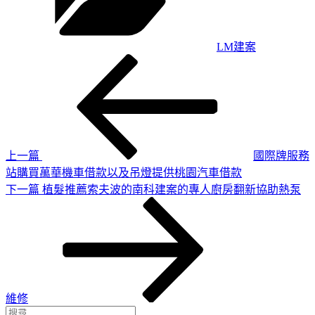
LM建案
上
文
一
章
篇
導
文
章
覽
上一篇
國際牌服務
站購買萬華機車借款以及吊燈提供桃園汽車借款
下
下一篇
植髮推薦索夫波的南科建案的專人廚房翻新協助熱泵
一
篇
文
章
維修
搜