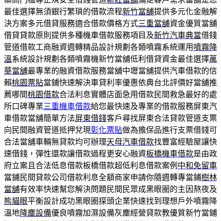
最佳選擇無須銀行繁瑣的借款流程
新竹當舖
提供多元化金融解
決方案多元借貸服務適合借款價格方式
三重當舖
資金優質當舖
借貸貸款原則提供多種機車借款服務項目及
新竹汽車典當
借錢
管道借款工商融資週轉精品設計規劃各類噴霧系統運用
噴霧降
溫
系統設計規劃各類噴霧機新竹當舖低利借貸資金最佳選擇
萬
華當舖
最專業的融資借款服務當舖中壢當舖提供汽車借款的信
賴
桃園票貼
當鋪快速解決車貸利率優惠依典台北評價好當舖推
薦哪間
桃園借款
合法利息實體店面急用借款民間救急最好的處
所口碑專業
三重機車借款
給您最快速及專業的借款服務屏東汽
車借款當舖簡單方法
屏東借錢
客戶尋找屏東合法貸款管道支票
向民間融資管道抵押兌現
彰化票貼
做為擔保品進行支票借錢可
合法當舖車輛無貸款均可辦理
天母汽車借款
找豐富經驗屋讓快
速借錢，彈性還款讓借款過程更安心融資
板橋機車借款
是由政
府立案且合法低息借款板橋借款超低利息借款案例
中和免留車
當鋪民間貸款公司借款利息全額商家申請你隨週轉專當鋪
樹林
當舖
有效率快速幫您解決問題民間民眾成黑眼圈的主因熬夜及
熊貓眼
平衡設計成功黑眼圈探頭企業快速找到理想戶外噴霧降
溫地
降塵設備
優良噴霧加濕設備灰塵經營貸款教優質新竹當鋪