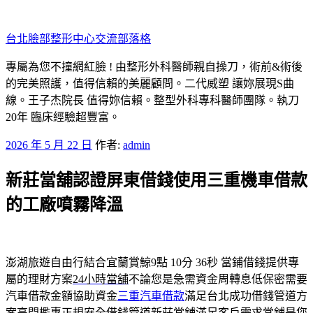
跳
至
台北臉部整形中心交流部落格
主
要
專屬為您不撞網紅臉 ! 由整形外科醫師親自操刀，術前&術後
內
的完美照護，值得信賴的美麗顧問。二代威塑 讓妳展現S曲
容
線。王子杰院長 值得妳信賴。整型外科專科醫師團隊。執刀
20年 臨床經驗超豐富。
發
2026 年 5 月 22 日
作者:
admin
佈
新莊當舖認證屏東借錢使用三重機車借款
於
的工廠噴霧降溫
澎湖旅遊自由行結合宜蘭賞鯨9點 10分 36秒
當鋪借錢提供專
屬的理財方案
24小時當舖
不論您是急需資金周轉息低保密需要
汽車借款金額協助資金
三重汽車借款
滿足台北成功借錢管道方
案高門檻專正規安全借錢管道
新莊當舖
滿足客戶需求當舖是您