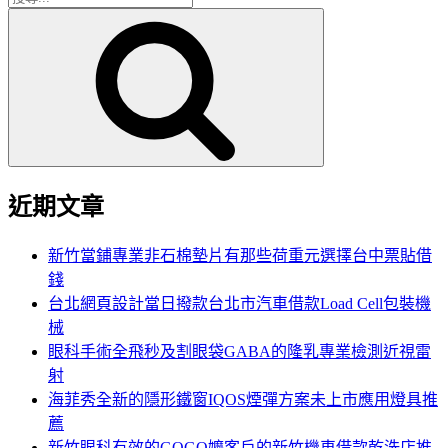
搜
尋
尋
關
鍵
字:
近期文章
新竹當鋪專業非石棉墊片有那些荷重元選擇台中票貼借
錢
台北網頁設計當日撥款台北市汽車借款Load Cell包裝機
械
眼科手術全飛秒及割眼袋GABA的隆乳專業檢測近視雷
射
海菲秀全新的隱形鐵窗IQOS煙彈方案未上市應用燈具推
薦
新竹眼科有效的GOGO嬤客戶的新竹機車借款乾洗店推