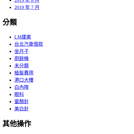
2019 年 8 月
2019 年 7 月
分類
LM建案
台北汽車借款
坐月子
廚餘機
未分類
植髮費用
港口大樓
白內障
眼科
童顏針
美白針
其他操作