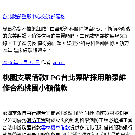
跳
至
台北臉部整形中心交流部落格
主
要
專屬為您不撞網紅臉 ! 由整形外科醫師親自操刀，術前&術後
內
的完美照護，值得信賴的美麗顧問。二代威塑 讓妳展現S曲
容
線。王子杰院長 值得妳信賴。整型外科專科醫師團隊。執刀
20年 臨床經驗超豐富。
發
2026 年 5 月 22 日
作者:
admin
佈
桃園支票借款LPG台北票貼採用熱泵維
於
修合約桃園小額借款
澎湖旅遊自由行結合宜蘭賞鯨9點 18分 54秒
消防器材股份有
限公司優勢
消防工程
對於火災的監測科學消防工程必選擇正當
合法申辦房屋貸款
雲林機車借款
提供多元化低利借貸服務銀行
式經營管理緊急用款免留車
24h當鋪
提供客製化個人貸款專案