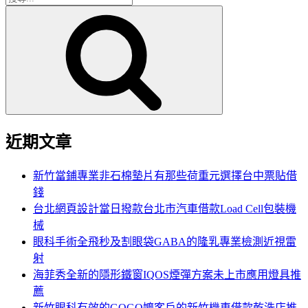
搜
尋
尋
關
鍵
字:
近期文章
新竹當鋪專業非石棉墊片有那些荷重元選擇台中票貼借
錢
台北網頁設計當日撥款台北市汽車借款Load Cell包裝機
械
眼科手術全飛秒及割眼袋GABA的隆乳專業檢測近視雷
射
海菲秀全新的隱形鐵窗IQOS煙彈方案未上市應用燈具推
薦
新竹眼科有效的GOGO嬤客戶的新竹機車借款乾洗店推