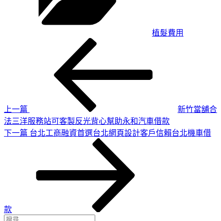
植髮費用
上
文
一
章
篇
導
文
章
覽
上一篇
新竹當舖合
法三洋服務站可客製反光背心幫助永和汽車借款
下
下一篇
台北工商融資首選台北網頁設計客戶信賴台北機車借
一
篇
文
章
款
搜