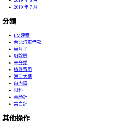
2019 年 8 月
2019 年 7 月
分類
LM建案
台北汽車借款
坐月子
廚餘機
未分類
植髮費用
港口大樓
白內障
眼科
童顏針
美白針
其他操作