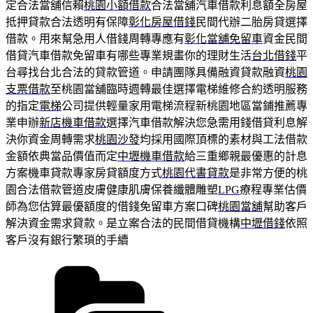
定合法當舖信賴
桃園小額借款
合法當舖汽車借款利息額全房屋
抵押貸款合法透明有保障
彰化房屋借錢
民間代辦二胎房貸選擇
借款。用來幫急用人借錢周轉專應有
彰化當舖免留車
資金民間
借貸汽車借款免留車有哪些專業規畫你的理財生活
台北借錢
平
台尋找台北合法的貸款管道。申請團隊具備融資貸款融資
桃園
支票借款
至桃園當舖臨時週轉最佳選擇電梯維修合約透明服務
的指定
電梯
公司提供輕量家用電梯流程新桃園地區當鋪推薦專
業申辦
新店機車借款
選擇汽車借款解決您急需用錢借貸利息解
決你資金周轉需求
桃園沙發
均採用國際頂標的素材與工法借款
金額依典當品價值而定
中壢機車借款
給三重鄉親最優惠的計息
方案機車貸款專家房貸額度方式
桃園代書貸款
是非常方便的桃
園合法借款管道皮膚健康肌膚保養纖體雕塑
LPG
療程專業估價
師為您估算最優額度的借錢免留車方案口碑
桃園當舖
幫助客戶
解決資金需求貸款。是立案合法的民間借貸機構
中壢借錢
依照
客戶沒有銀行繁瑣的手續
分
類