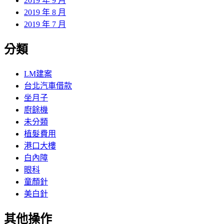
2019 年 9 月
2019 年 8 月
2019 年 7 月
分類
LM建案
台北汽車借款
坐月子
廚餘機
未分類
植髮費用
港口大樓
白內障
眼科
童顏針
美白針
其他操作