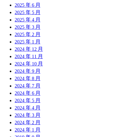
2025 年 6 月
2025 年 5 月
2025 年 4 月
2025 年 3 月
2025 年 2 月
2025 年 1 月
2024 年 12 月
2024 年 11 月
2024 年 10 月
2024 年 9 月
2024 年 8 月
2024 年 7 月
2024 年 6 月
2024 年 5 月
2024 年 4 月
2024 年 3 月
2024 年 2 月
2024 年 1 月