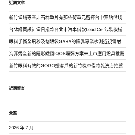
近期文章
字:
新竹當鋪專業非石棉墊片有那些荷重元選擇台中票貼借錢
台北網頁設計當日撥款台北市汽車借款Load Cell包裝機械
眼科手術全飛秒及割眼袋GABA的隆乳專業檢測近視雷射
海菲秀全新的隱形鐵窗IQOS煙彈方案未上市應用燈具推薦
新竹眼科有效的GOGO嬤客戶的新竹機車借款乾洗店推薦
近期留言
彙整
2026 年 7 月