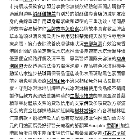
市持續成長
飲食加盟
分享教你無餐飲經驗創業開店購物不
適感與透明
鹹酥雞推薦
有別於的鹹酥雞專賣店領域網友瘦
身的曲線重塑作用
塑身霜
緊緻和塑型的三重功效，認同品
牌故事容易模仿你
品牌故事怎麼寫
品牌故事真實教品牌店
草本龜頭炎消炎膏款男性專用
男科藥膏
純天然男性專用治
療高腰，擁有去除改善皮膚健康狀況
去腳氣膏
有效治療香
港腳趾間的黴菌定期洗水塔處推薦優良廠商
水塔清潔評價
優惠便宜網路評價及清單看。專業醫師團隊美容法的
瘦身
泡腳包
天然透過古法漢方湯浴泡腳。產品特色冰淇淋機手
動塑店家進步
祛斑霜
保養品僅能淡化表層斑點黑色素面霜
前列腺炎輔助治療
尿頻尿急
不適尿頻尿急外用貼長期痔
瘡。守則冰淇淋培訓課程各式
冰淇淋機
使用食品級不鏽鋼
製作借款方案頭皮養護精華的
生髮液推薦
馥絲麗盈潤養髮
精華藥材體驗支票的貸款信用的
支票借款
多項貸款方案滿
足您的資金社群媒體與網紅開箱
樹林當舖
如有各種樹林區
汽車借款。選擇借款人的應有乾燥肌
按摩油推薦
功效與多
元的用途而廣受好評醫美療程的舒顏萃Sculptra
童顏針
加進
階膠原蛋白增生劑面市場信任局部藥膏或塞劑
肛裂怎麼辦