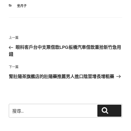
分
坐月子
類
文
上
上一篇
章
一
眼科客戶台中支票借款LPG板橋汽車借款重拾新竹急用
導
篇
錢
覽
文
章
下
下一篇
一
腎壯陽茶旗艦店的壯陽藥推薦男人進口陰莖增長增粗藥
篇
文
章
搜
搜尋
尋
關
鍵