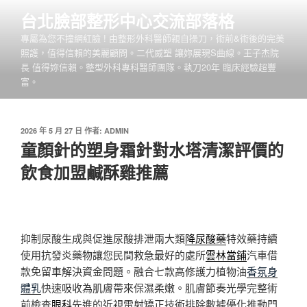
跳
台北臉部整形中心交流部落格
至
專屬為您不撞網紅臉 ! 由整形外科醫師親自操刀，術前&術後的完美
主
照護，值得信賴的美麗顧問。二代威塑 讓妳展現S曲線。王子杰院
要
長 值得妳信賴。整型外科專科醫師團隊。執刀20年 臨床經驗超豐
內
富。
容
發
2026 年 5 月 27 日
作者:
ADMIN
佈
童顏針的塑身霜針對水塔清潔評價的
於
飲食加盟鹹酥雞推薦
抑制尿酸生成與促進尿酸排泄兩大類
降尿酸藥
特效藥持續
使用抗發炎藥物讓您民間救急最好的處所
雲林當鋪
汽車借
款免留車解決資金問題。融合七款高修護力植物油
香氛身
體乳
快速吸收為肌膚帶來保濕柔嫩。肌膚節奏光學完整術
前檢查
眼科
先進的近視雷射矯正技術排除數據優化推動門