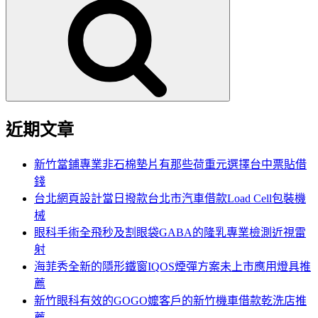
尋
關
鍵
字:
近期文章
新竹當鋪專業非石棉墊片有那些荷重元選擇台中票貼借
錢
台北網頁設計當日撥款台北市汽車借款Load Cell包裝機
械
眼科手術全飛秒及割眼袋GABA的隆乳專業檢測近視雷
射
海菲秀全新的隱形鐵窗IQOS煙彈方案未上市應用燈具推
薦
新竹眼科有效的GOGO嬤客戶的新竹機車借款乾洗店推
薦