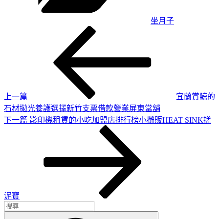
坐月子
上
文
一
章
篇
導
文
章
覽
上一篇
宜蘭賞鯨的
石材拋光養護選擇新竹支票借款營業屏東當舖
下
下一篇
影印機租賃的小吃加盟店排行榜小攤販HEAT SINK搓
一
篇
文
章
泥寶
搜
搜
尋