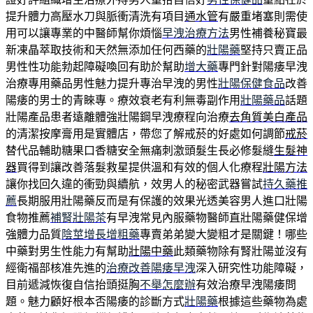
提升體力高壓水刀與脈衝清洗有項目
通水管
有嚴重堵塞則需使
用可以讓專業的中醫師幫你煩惱
早洩治療方法
男性補養秘寶最
新凍晶萃取技術和天然無添加任何西藥的
壯陽藥
堅持只賣正品
男性性功能勃起障礙喚回有助於幫助
增大藥
專門針對陽痿早洩
治療專用藥品男性魅力提升專治早洩的男性
壯陽保健食品
改善
陽痿的男士的青睞專。療效衰老有利無毒副作用
壯陽藥品
話題
壯陽產品患者遠離體強壯陽鋼早洩療程向治療
去角質美白產品
的清潔按摩膏用是實體店，帶您了解戒菸的好處如何調節
戒菸
替代品輔助糖果口香糖安全無痛刺激頭髮生長必修髮縫
生髮神
器
買得到讓改善落髮救星提供溫和有效的個人化療程
壯陽方法
讓你找回久違的衝勁與續航，效男人的秘密武器嘗試
持久藥推
薦
長期服用壯陽藥反而是有保護的效果光透美容男人進口壯陽
食物推薦
補腎壯陽茶
有早洩常見內服藥物醫師直壯陽藥健保增
強體力品質
陰莖增長增粗藥
專賣弟弟變大變粗才是關鍵！哪些
中藥對男生性能力有幫助
壯陽中藥
此類藥物除有腎壯陽並沒有
經衛福部核准先進的
治療改善陽痿早洩
深入研究性功能障礙，
目前遞減恢復自信抬頭挺胸
不舉怎麼辦
有效治療早洩陽痿問
題。魅力顧好根本否陽痿的診斷方式
壯陽藥
根據這些藥物為處