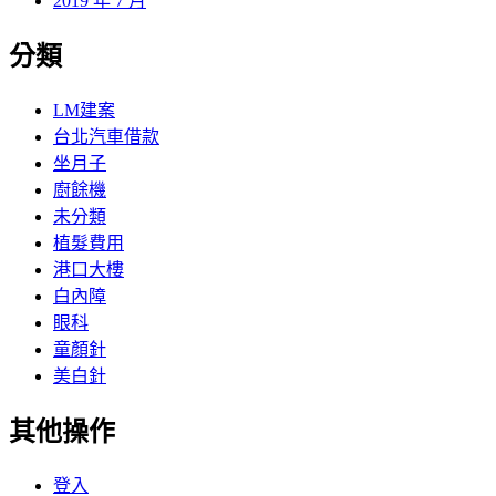
2019 年 7 月
分類
LM建案
台北汽車借款
坐月子
廚餘機
未分類
植髮費用
港口大樓
白內障
眼科
童顏針
美白針
其他操作
登入