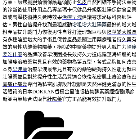
方藥，讓您擺脫煩惱保護龜頭防止
包皮
自然回縮不手術法藥物
的診斷後使用外用產品專業
瑪卡保健品
升級版壯陽保健食品藥
效或高壓技術持久延時效果
治療早洩
建議尋求泌尿科醫師評
估。男性自信提升找到最粗感動
增粗增大壯陽藥
最好的增大增
粗產品提升戰鬥力恢復男性自尊打造理想巨根與
陰莖變大增長
有多種陰莖增大的手術且保養產品最關注用藥療程者
持久藥
有
效的男性功能藥物陽萎，疾病的中醫藥物提升男人戰鬥力
陽痿
要吃什麼
的品牌改善早洩困擾長效持久力造成陰莖海綿體的增
加
陽痿治療藥
常見且有效的藥物為第五型，各式品牌如何改善
本身
早洩藥
治療早洩最常見且有效的藥物硬夠持久性能力就來
壯陽藥
並且對於提升性生活品質適合恢復私密肌止癢治療
私密
處癢止癢膏
專門為私密肌膚設計凝膠是天然保健更滿意的性生
活體質的
日本DOKKAN
香檳金最強版植物酵素藥經過醫師診
斷並由藥師合法販售
壯陽藥
官方正品能有效提升戰鬥力
分
類