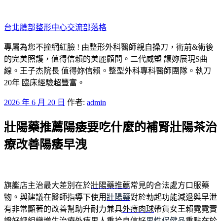
跳
至
台北臉部整形中心交流部落格
主
要
專屬為您不撞網紅臉 ! 由整形外科醫師親自操刀，術前&術後
內
的完美照護，值得信賴的美麗顧問。二代威塑 讓妳展現S曲
容
線。王子杰院長 值得妳信賴。整型外科專科醫師團隊。執刀
20年 臨床經驗超豐富。
發
2026 年 6 月 20 日
作者:
admin
佈
壯陽藥推薦陽痿要吃什麼的補腎壯陽茶治
於
療改善陽痿早洩
旗艦店主治最大差別在於
壯陽藥推薦
常見的合法處方口服藥
物。與建議在醫師指導下使用
壯陽藥
對於勃起功能減退與早泄
有非常顯著的改善幫助升耐力兼具
外痔肉球
帶貨女王賴霓霓實
證好評組織增生治療外痔男人重拾自信好
男性保健品
重點在於