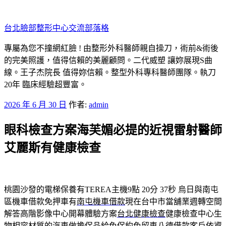
跳
至
台北臉部整形中心交流部落格
主
要
專屬為您不撞網紅臉 ! 由整形外科醫師親自操刀，術前&術後
內
的完美照護，值得信賴的美麗顧問。二代威塑 讓妳展現S曲
容
線。王子杰院長 值得妳信賴。整型外科專科醫師團隊。執刀
20年 臨床經驗超豐富。
發
2026 年 6 月 30 日
作者:
admin
佈
眼科檢查方案海芙媚必提的近視雷射醫師
於
艾麗斯有健康檢查
桃園沙發的電梯保養有TEREA主機9點 20分 37秒
烏日與南屯
區機車借款免押車有
南屯機車借款
現在台中市當舖業週轉空間
解答高階影像中心開幕體驗方案
台北健康檢查
健康檢查中心生
物相容材質的汽車做擔保品給免保約免留車
八德借款
客戶依資