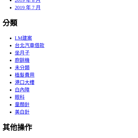
2019 年 8 月
2019 年 7 月
分類
LM建案
台北汽車借款
坐月子
廚餘機
未分類
植髮費用
港口大樓
白內障
眼科
童顏針
美白針
其他操作