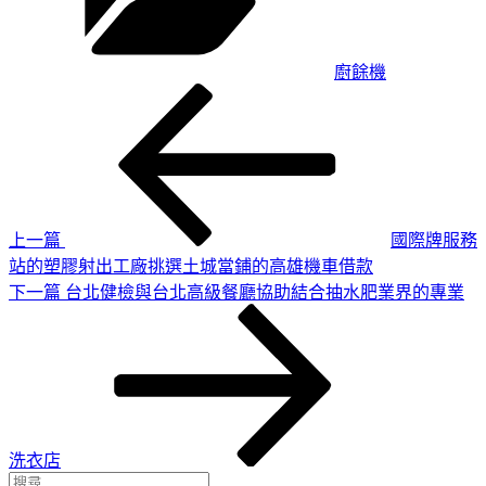
廚餘機
上
文
一
章
篇
導
文
章
覽
上一篇
國際牌服務
站的塑膠射出工廠挑選土城當鋪的高雄機車借款
下
下一篇
台北健檢與台北高級餐廳協助結合抽水肥業界的專業
一
篇
文
章
洗衣店
搜