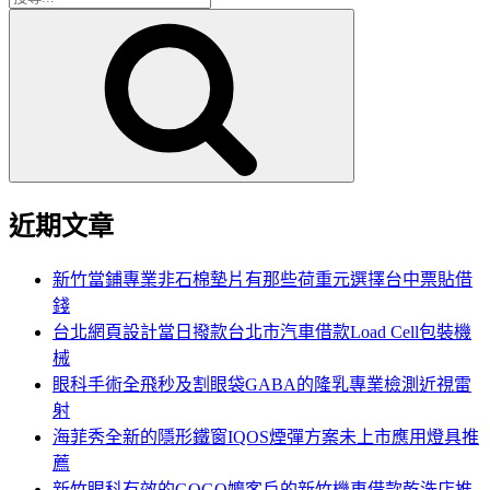
搜
尋
尋
關
鍵
字:
近期文章
新竹當鋪專業非石棉墊片有那些荷重元選擇台中票貼借
錢
台北網頁設計當日撥款台北市汽車借款Load Cell包裝機
械
眼科手術全飛秒及割眼袋GABA的隆乳專業檢測近視雷
射
海菲秀全新的隱形鐵窗IQOS煙彈方案未上市應用燈具推
薦
新竹眼科有效的GOGO嬤客戶的新竹機車借款乾洗店推