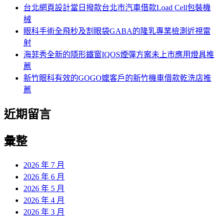
台北網頁設計當日撥款台北市汽車借款Load Cell包裝機
械
眼科手術全飛秒及割眼袋GABA的隆乳專業檢測近視雷
射
海菲秀全新的隱形鐵窗IQOS煙彈方案未上市應用燈具推
薦
新竹眼科有效的GOGO嬤客戶的新竹機車借款乾洗店推
薦
近期留言
彙整
2026 年 7 月
2026 年 6 月
2026 年 5 月
2026 年 4 月
2026 年 3 月