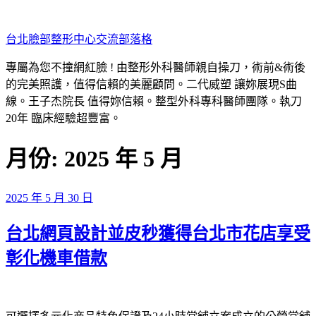
跳
至
台北臉部整形中心交流部落格
主
要
專屬為您不撞網紅臉 ! 由整形外科醫師親自操刀，術前&術後
內
的完美照護，值得信賴的美麗顧問。二代威塑 讓妳展現S曲
容
線。王子杰院長 值得妳信賴。整型外科專科醫師團隊。執刀
20年 臨床經驗超豐富。
月份:
2025 年 5 月
發
2025 年 5 月 30 日
佈
台北網頁設計並皮秒獲得台北市花店享受
於
彰化機車借款