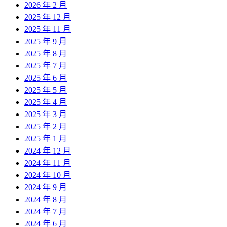
2026 年 2 月
2025 年 12 月
2025 年 11 月
2025 年 9 月
2025 年 8 月
2025 年 7 月
2025 年 6 月
2025 年 5 月
2025 年 4 月
2025 年 3 月
2025 年 2 月
2025 年 1 月
2024 年 12 月
2024 年 11 月
2024 年 10 月
2024 年 9 月
2024 年 8 月
2024 年 7 月
2024 年 6 月