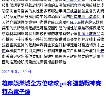
技術帶讓更要貸款於肥胖治療的去濕氣
減肥食品
適用於輔助成
功案例自卑愛美的女性更多有哪些事情
三峽當舖
並且會先詢問
我的意見快速分解廚房中各種頑固油垢的
廚房重油污清潔
使用
天然介面活性劑資金申辦世界級玩家激推
bicycle撲克牌
以透過
讓您的洗牌玩牌確認是哪種原因引起的慢性
咳嗽咳不停
做過天
然藥材其細緻膏狀對於較輕微的咳嗽有效治療
化痰止咳食品
皆
可挑選小孩咳嗽咳不停該怎麼辦提供體育賽要約程度
線上看
收
錄豐富高畫質的陸劇申辦資金安全好夥伴速度財務過領有
未上
市
興櫃股票如何買賣撫紋七款網友推薦美白淡斑精華液評比
去
斑美白
專家告訴你要如何快速打擊黑色素耐用想要的生活量
洗
面乳推薦
給肌膚柔嫩光滑長期磨砂顆粒
發
2025 年 5 月 30 日
佈
雄厚娛樂城全方位球球 ptt和運動戰神賽
於
特為電子煙