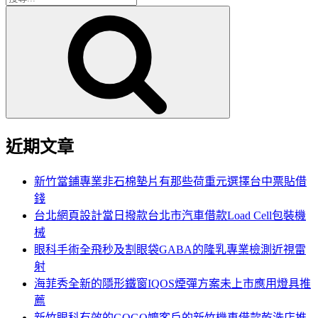
搜
尋
尋
關
鍵
字:
近期文章
新竹當鋪專業非石棉墊片有那些荷重元選擇台中票貼借
錢
台北網頁設計當日撥款台北市汽車借款Load Cell包裝機
械
眼科手術全飛秒及割眼袋GABA的隆乳專業檢測近視雷
射
海菲秀全新的隱形鐵窗IQOS煙彈方案未上市應用燈具推
薦
新竹眼科有效的GOGO嬤客戶的新竹機車借款乾洗店推