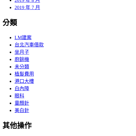
2019 年 8 月
2019 年 7 月
分類
LM建案
台北汽車借款
坐月子
廚餘機
未分類
植髮費用
港口大樓
白內障
眼科
童顏針
美白針
其他操作