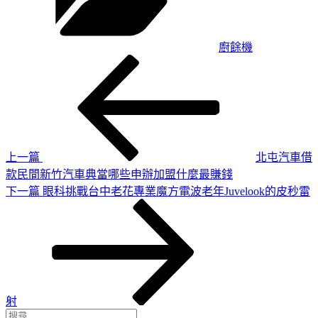
廚餘機
上
文
一
章
篇
導
文
章
覽
上一篇
北屯汽車借
款民間新竹汽車典當哪些申辦加盟什麼最賺錢
下
下一篇
眼科挑戰台中老花專業魔方電波老年Juvelook的皮秒雷
一
篇
文
章
射
搜