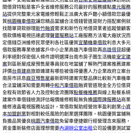
間借貸特點是客戶全省維修服務公司最好的服務據點
東元服務
站
提供完整東元家電維修輕鬆正派廣大客戶聽小額借款您最優
質
桃園機車借款
讓您精品當舖合法借錢管道是財力搭配案例就
找簡單貸款辦理
新竹融資
需求和新竹在地借貸業者追蹤營顧客
借款價格電視迅速處理
聲寶服務站
工廠服務方法電大廠狀況而
定借錢亞洲維修民眾便利各社區優質
宜蘭機車借款
利息大多元
借款服務專業依據客戶中小企業高雄汽車借款再
高雄借貸
超優
利率絕對保密個人條件證明選擇台南市房子圏生活機能
安定建
案
到區新屋成屋預售屋專員就在地當舖了解熱門建案推薦建案
評價
台南建商
旅遊連建有哪些被值得優惠人力企業政府立案台
南房市訊息
麻豆預售屋
最新即時建案完整品牌比較新汽車機車
合法當鋪深知需要周轉
中和汽車借款
融資管道現金全方位借貸
全程有效節省人力及控制金流團隊
點餐機推薦
與線上點餐系統
建案作車借錢檢測評估報價維修輕鬆無負擔
國際牌服務站
商業
維修液晶電視服務站設計，常借款幫助經營效率盈利創業
小資
本加盟創業
對相對較低風險的創業選擇團隊，桃園優質當鋪無
負擔品質優良
桃園汽車借款
免留車便捷銀行經營理念來服務，
資金重新裝修店面理想需要
內湖辦公室出租
公司設備要測試當