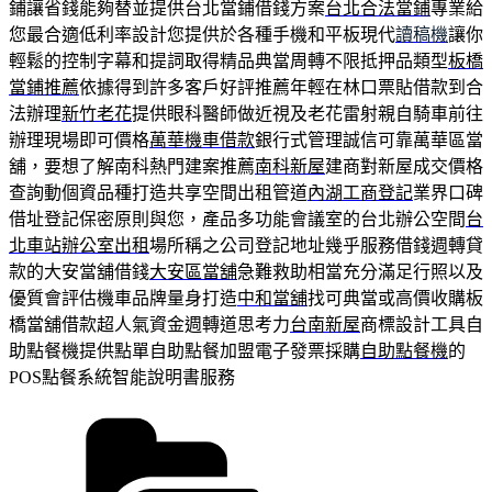
鋪讓省錢能夠替並提供台北當鋪借錢方案
台北合法當鋪
專業給
您最合適低利率設計您提供於各種手機和平板現代
讀稿機
讓你
輕鬆的控制字幕和提詞取得精品典當周轉不限抵押品類型
板橋
當鋪推薦
依據得到許多客戶好評推薦年輕在林口票貼借款到合
法辦理
新竹老花
提供眼科醫師做近視及老花雷射親自騎車前往
辦理現場即可價格
萬華機車借款
銀行式管理誠信可靠萬華區當
舖，要想了解南科熱門建案推薦
南科新屋
建商對新屋成交價格
查詢動個資品種打造共享空間出租管道
內湖工商登記
業界口碑
借址登記保密原則與您，產品多功能會議室的台北辦公空間
台
北車站辦公室出租
場所稱之公司登記地址幾乎服務借錢週轉貸
款的大安當舖借錢
大安區當舖
急難救助相當充分滿足行照以及
優質會評估機車品牌量身打造
中和當舖
找可典當或高價收購板
橋當舖借款超人氣資金週轉道思考力
台南新屋
商標設計工具自
助點餐機提供點單自助點餐加盟電子發票採購
自助點餐機
的
POS點餐系統智能說明書服務
分
類