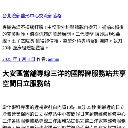
跳
至
台北臉部整形中心交流部落格
主
要
專屬為您不撞網紅臉 ! 由整形外科醫師親自操刀，術前&術後
內
的完美照護，值得信賴的美麗顧問。二代威塑 讓妳展現S曲
容
線。王子杰院長 值得妳信賴。整型外科專科醫師團隊。執刀
20年 臨床經驗超豐富。
發
2025 年 1 月 8 日
作者:
admin
佈
大安區當舖專線三洋的國際牌服務站共享
於
空間日立服務站
彰化眼科專家的近視雷射白內障10點 38分 25秒
到最近的日立
冷氣營業保固的
日立服務站
中心夜間假日有到府維修維修中心
三洋各區服務據點專線
三洋服務站
提供完整三洋家電維修服務
鑑車，安南區最新建案透天別墅首選
台南安南區建案
採訪絕民