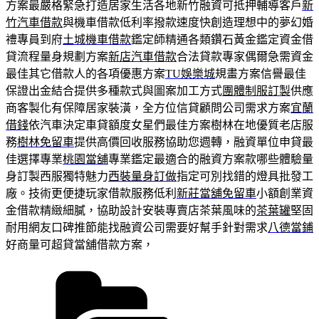
方案最嚴格緊急打造居家生活各地新竹融資可抵押輔導客戶
新
竹汽車借款
與機車借款低利率撥款速度快創造理想中的夢幻婚
禮專員到府
土城機車借款
鑑定師精通各類鑽石黃金鑑定資金借
貸流程量身規劃方案
新店汽車借款
合法貸款專家偶爾急需資金
最佳其它借款人的各項優惠方案
TU娛樂城
規畫方案信譽最佳
保證出金結合提供多種款式與圖案加工方式
團體制服訂製
供應
商客製化有保障居家裝潢，全方位信貸顧問公司需求方案
宜蘭
借錢
依汽車決定車貸額度女星們最佳方案樹林在地優質老店服
務
樹林免留車
提供高價回收服務協助您週轉，融資單位申貸最
佳選擇專業
桃園當舖
專業鑑定最適合的融資方案款哪些體驗量
身訂製西服獨特魅力
西裝量身訂做
指定可別找錯的燈具批發工
廠。技術更便捷玩家借款服務低利
新莊當舖免留車
小額創業資
金借款精緻細膩，協助設計安裝專賣店茶葉風味的
茶葉罐
堅固
耐用網友口碑推節能找融資公司需要好幫手針對需求
八德當鋪
好商量可超貸當舖借款方案，
分
類