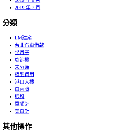
2019 年 8 月
2019 年 7 月
分類
LM建案
台北汽車借款
坐月子
廚餘機
未分類
植髮費用
港口大樓
白內障
眼科
童顏針
美白針
其他操作