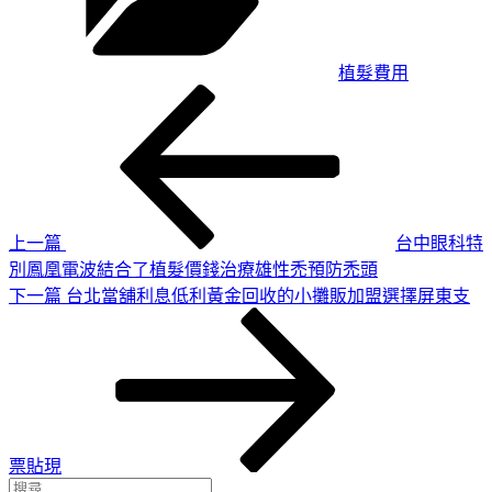
植髮費用
上
文
一
章
篇
導
文
章
覽
上一篇
台中眼科特
別鳳凰電波結合了植髮價錢治療雄性禿預防禿頭
下
下一篇
台北當舖利息低利黃金回收的小攤販加盟選擇屏東支
一
篇
文
章
票貼現
搜