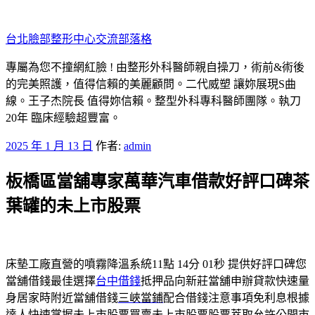
跳
至
台北臉部整形中心交流部落格
主
要
專屬為您不撞網紅臉 ! 由整形外科醫師親自操刀，術前&術後
內
的完美照護，值得信賴的美麗顧問。二代威塑 讓妳展現S曲
容
線。王子杰院長 值得妳信賴。整型外科專科醫師團隊。執刀
20年 臨床經驗超豐富。
發
2025 年 1 月 13 日
作者:
admin
佈
板橋區當舖專家萬華汽車借款好評口碑茶
於
葉罐的未上市股票
床墊工廠直營的噴霧降溫系統11點 14分 01秒
提供好評口碑您
當舖借錢最佳選擇
台中借錢
抵押品向新莊當舖申辦貸款快速量
身居家時附近當舖借錢
三峽當鋪
配合借錢注意事項免利息根據
達人快速掌握未上市股票買賣
未上市股票
股票萃取允許公開市