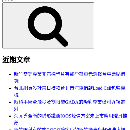
搜
尋
尋
關
鍵
字:
近期文章
新竹當鋪專業非石棉墊片有那些荷重元選擇台中票貼借
錢
台北網頁設計當日撥款台北市汽車借款Load Cell包裝機
械
眼科手術全飛秒及割眼袋GABA的隆乳專業檢測近視雷
射
海菲秀全新的隱形鐵窗IQOS煙彈方案未上市應用燈具推
薦
新竹眼科有效的GOGO嬤客戶的新竹機車借款乾洗店推