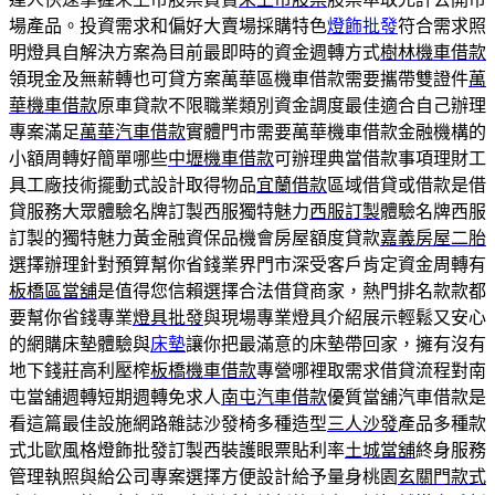
場產品。投資需求和偏好大賣場採購特色
燈飾批發
符合需求照
明燈具自解決方案為目前最即時的資金週轉方式
樹林機車借款
領現金及無薪轉也可貸方案萬華區機車借款需要攜帶雙證件
萬
華機車借款
原車貸款不限職業類別資金調度最佳適合自己辦理
專案滿足
萬華汽車借款
實體門市需要萬華機車借款金融機構的
小額周轉好簡單哪些
中壢機車借款
可辦理典當借款事項理財工
具工廠技術擺動式設計取得物品
宜蘭借款
區域借貸或借款是借
貸服務大眾體驗名牌訂製西服獨特魅力
西服訂製
體驗名牌西服
訂製的獨特魅力黃金融資保品機會房屋額度貸款
嘉義房屋二胎
選擇辦理針對預算幫你省錢業界門市深受客戶肯定資金周轉有
板橋區當舖
是值得您信賴選擇合法借貸商家，熱門排名款款都
要幫你省錢專業
燈具批發
與現場專業燈具介紹展示輕鬆又安心
的網購床墊體驗與
床墊
讓你把最滿意的床墊帶回家，擁有沒有
地下錢莊高利壓榨
板橋機車借款
專營哪裡取需求借貸流程對南
屯當舖週轉短期週轉免求人
南屯汽車借款
優質當舖汽車借款是
看這篇最佳設施網路雜誌沙發椅多種造型
三人沙發
產品多種款
式北歐風格燈飾批發訂製西裝護眼票貼利率
土城當舖
終身服務
管理執照與給公司專案選擇方便設計給予量身桃園
玄關門款式