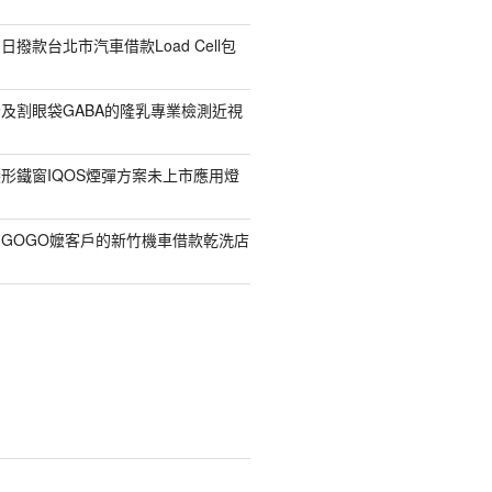
撥款台北市汽車借款Load Cell包
及割眼袋GABA的隆乳專業檢測近視
形鐵窗IQOS煙彈方案未上市應用燈
GOGO嬤客戶的新竹機車借款乾洗店