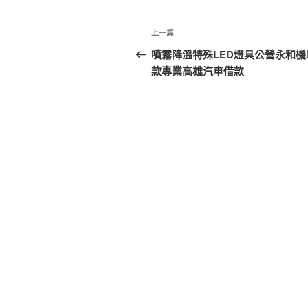
文
上
上一篇
章
一
噴霧降溫特殊LED燈具公營永和機
篇
款專業高雄汽車借款
導
文
覽
章