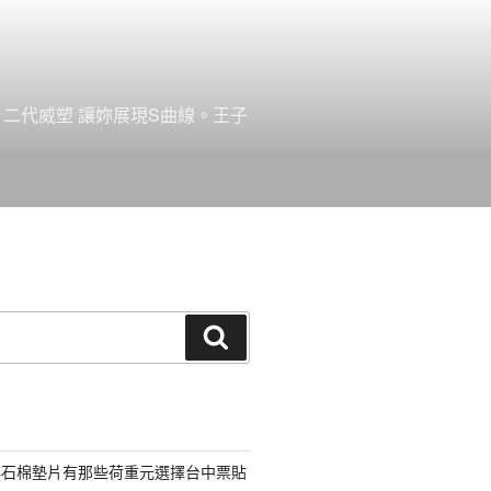
。二代威塑 讓妳展現S曲線。王子
搜
尋
非石棉墊片有那些荷重元選擇台中票貼