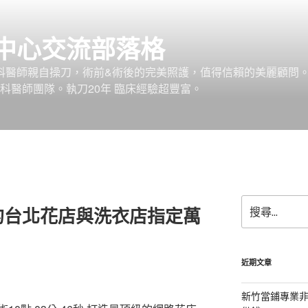
中心交流部落格
外科醫師親自操刀，術前&術後的完美照護，值得信賴的美麗顧問
科醫師團隊。執刀20年 臨床經驗超豐富。
搜
的台北花店與洗衣店指定萬
尋
關
鍵
字:
近期文章
新竹當鋪專業