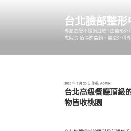
跳
至
台北臉部整形
主
要
專屬為您不撞網紅臉 ! 由整形
內
杰院長 值得妳信賴。整型外科專
容
發
2025 年 1 月 25 日
作者:
ADMIN
佈
台北高級餐廳頂級
於
物皆收桃園