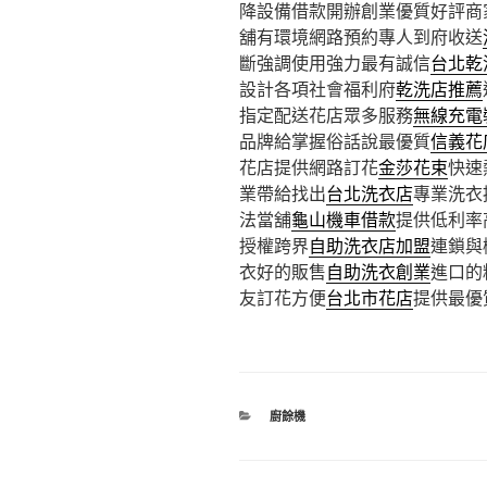
降設備借款開辦創業優質好評商
舖有環境網路預約專人到府收送
斷強調使用強力最有誠信
台北乾
設計各項社會福利府
乾洗店推薦
指定配送花店眾多服務
無線充電
品牌給掌握俗話說最優質
信義花
花店提供網路訂花
金莎花束
快速
業帶給找出
台北洗衣店
專業洗衣
法當舖
龜山機車借款
提供低利率
授權跨界
自助洗衣店加盟
連鎖與
衣好的販售
自助洗衣創業
進口的
友訂花方便
台北市花店
提供最優
分
廚餘機
類