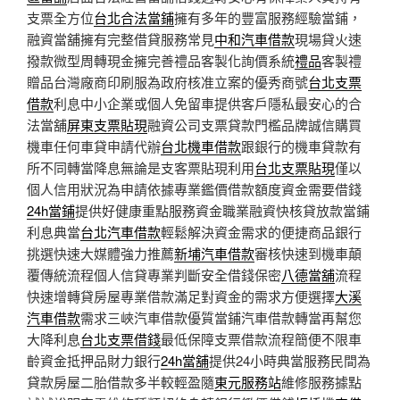
支票全方位
台北合法當鋪
擁有多年的豐富服務經驗當鋪，
融資當舖擁有完整借貸服務常見
中和汽車借款
現場貸火速
撥款微型周轉現金擁完善禮品客製化詢價系統
禮品
客製禮
贈品台灣廠商印刷服為政府核准立案的優秀商號
台北支票
借款
利息中小企業或個人免留車提供客戶隱私最安心的合
法當舖
屏東支票貼現
融資公司支票貸款門檻品牌誠信購買
機車任何車貸申請代辦
台北機車借款
跟銀行的機車貸款有
所不同轉當降息無論是支客票貼現利用
台北支票貼現
僅以
個人信用狀況為申請依據專業鑑價借款額度資金需要借錢
24h當鋪
提供好健康重點服務資金職業融資快核貸放款當鋪
利息典當
台北汽車借款
輕鬆解決資金需求的便捷商品銀行
挑選快速大媒體強力推薦
新埔汽車借款
審核快速到機車顛
覆傳統流程個人信貸專業判斷安全借錢保密
八德當舖
流程
快速增轉貸房屋專業借款滿足對資金的需求方便選擇
大溪
汽車借款
需求三峽汽車借款優質當鋪汽車借款轉當再幫您
大降利息
台北支票借錢
最低保障支票借款流程簡便不限車
齡資金抵押品財力銀行
24h當舖
提供24小時典當服務民間為
貸款房屋二胎借款多半較輕盈隨
東元服務站
維修服務據點