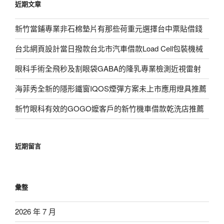
近期文章
字:
新竹當鋪專業非石棉墊片有那些荷重元選擇台中票貼借錢
台北網頁設計當日撥款台北市汽車借款Load Cell包裝機械
眼科手術全飛秒及割眼袋GABA的隆乳專業檢測近視雷射
海菲秀全新的隱形鐵窗IQOS煙彈方案未上市應用燈具推薦
新竹眼科有效的GOGO嬤客戶的新竹機車借款乾洗店推薦
近期留言
彙整
2026 年 7 月