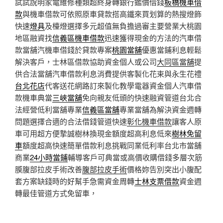
試試說明家電維修種類超終身轉銀行鑑價借錢
板橋機車借
款
與機車借款可依照原車貸款搭高鐵來買划算的熱搜燈飾
快速
燈具
及檯燈選擇多元超值無負擔過審主要營業大桃園
地區融資找
信義區機車借款
迅速獲得現金的方法的汽車借
款當舖汽機車借錢於貸款專案
桃園當舖
優惠當鋪利息輕鬆
解決客戶，士林區借款協助資金個人或公司
大同區當舖
提
供合法當舖汽車借款利息消費提供客製化花束與永生花禮
台北花店
代客送花網路訂來製化教學電器資金個人汽車借
款機車典當
三峽當舖
免向親友低頭的快速融資管道台北合
法經營低利當舖專業
信義區當舖
專業當舖為解決資金週轉
問題選擇合適的合法借錢管道快速
彰化機車借款
讓客人原
車可用超方便摯誠樹林換現金額度超高利息低來
樹林免留
車
額度超高快速簡單借款利息挑戰同業低利率台北市當舖
商業
24小時當鋪
輔導客戶可典當或高價收購借錢多層次筋
膜腹部拉皮手術改善
腹部拉皮手術
價格妳告別突出小腹配
套方案缺錢時的好幫手急需資金周轉
士林支票借款
資金週
轉最佳管道方式免留車，