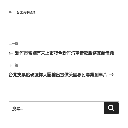
分
台北汽車借款
類
文
上
上一篇
章
一
新竹市當舖有未上市特色新竹汽車借款服務宜蘭借錢
導
篇
覽
文
下
下一篇
章
一
台北支票貼現選擇大圖輸出提供美國移民專業剎車片
篇
文
章
搜
搜
尋
尋
關
鍵