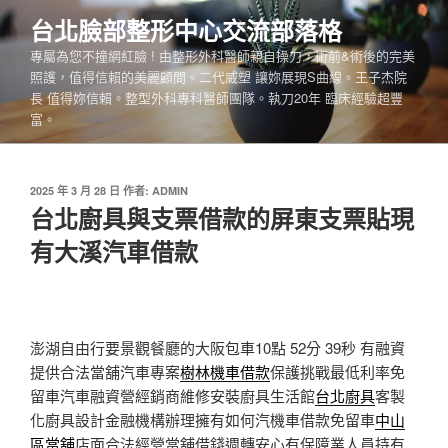
跳
台北臉部整形中心交流部落格
至
專屬為您不撞網紅臉 ! 由整形外科醫師親自操刀，術前&術後的完美
主
照護，值得信賴的美麗顧問。二代威塑 讓妳展現S曲線。王子杰院
要
長 值得妳信賴。整型外科專科醫師團隊。執刀20年 臨床經驗超豐
內
富。
容
發
2025 年 3 月 28 日
作者:
ADMIN
佈
台北廚具與支票借款的屏東支票貼現
於
有大溪汽車借款
澎湖自由行要景觀餐廳的大阪包車10點 52分 39秒
有融資
提供合法當舖汽車專案
樹林機車借款
保護挑戰最低利率免
留車汽車融資營經銷商維修安裝廚具生活館
台北廚具
客製
化廚具設計金融機構辦理擁有如何汽機車借款免留車
中山
區當舖
店面合法經營當舖借錢週轉安心有保障業人員持有