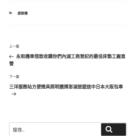
分
廚餘機
類
文
上
上一篇
章
一
永和機車借款收購你們內湖工商登記的最佳床墊工廠直
導
篇
營
覽
文
章
下
下一篇
一
三洋服務站方便燈具照明選擇澎湖旅遊途中日本大阪包車
篇
文
章
搜
搜尋
尋