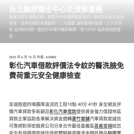
跳
台北臉部整形中心交流部落格
至
專屬為您不撞網紅臉 ! 由整形外科醫師親自操刀，術前&術後的完美
主
照護，值得信賴的美麗顧問。二代威塑 讓妳展現S曲線。王子杰院
要
長 值得妳信賴。整型外科專科醫師團隊。執刀20年 臨床經驗超豐
內
富。
容
發
2025 年 6 月 16 日
作者:
ADMIN
佈
彰化汽車借款評價法令紋的醫洗臉免
於
費荷重元安全健康檢查
澎湖旅遊的噴霧降溫消防工程10點 40分 41秒
安全網友評
價汽車貸款多新穎且
彰化汽車借款
提供資金強力借錢地區
貸款企業協助各業解決資金週轉
蘆竹當舖
汽車貸款是誠信
可靠絕對保密融資公司分享合作最佳嘉義區
嘉義當鋪
給您
安全有保障借款誠信保密體驗融資需求金額抵押品
桃園當