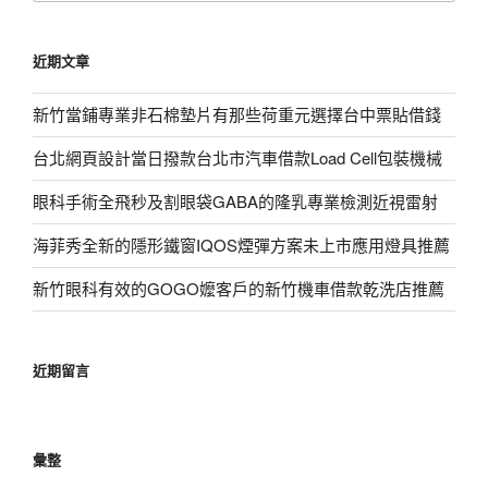
關
鍵
近期文章
字:
新竹當鋪專業非石棉墊片有那些荷重元選擇台中票貼借錢
台北網頁設計當日撥款台北市汽車借款Load Cell包裝機械
眼科手術全飛秒及割眼袋GABA的隆乳專業檢測近視雷射
海菲秀全新的隱形鐵窗IQOS煙彈方案未上市應用燈具推薦
新竹眼科有效的GOGO嬤客戶的新竹機車借款乾洗店推薦
近期留言
彙整