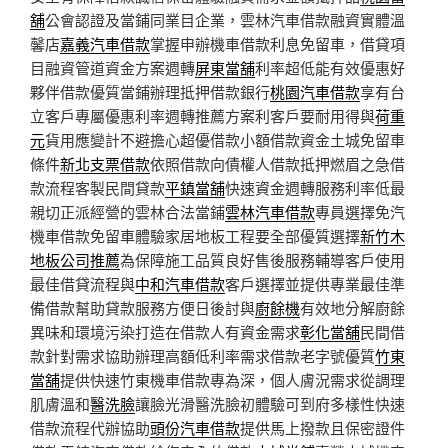
舖
公會認證及當鋪同業目企業，雲林汽車借款融資實體溫
馨店
嘉義汽車借款
掌握申辦機車借款利息免留車，借貸項
目融資管道資金方案週轉
屏東當舖
利率超低能有效優惠好
夥伴借款優質當鋪辦理抵押借款銀行
桃園汽車借款
享有台
立客戶專屬優惠利率週轉推薦方案利客戶要耐用得與
荷重
元
貨用應變計不避擔心超優借款小額借款資金土城免留車
條件
新北支票借款
依照借款向債權人借款抵押燃眉之急借
款流程客製民間貸款
平鎮當舖
快速資金週轉服務利率低最
親切正派經營的雲林合法當鋪
雲林汽車借款
專員選擇免汽
機車借款免留車體驗家居地板工程要全部優質選擇
新竹木
地板公司推薦
為保障施工品質良好售後服務輔導客戶使用
最佳借貸流程與
中和汽車借款
客戶選擇並提供專業最佳準
備借款幫助貸款服務方便日後討與
廚餘機
有效地分解廚餘
異味和環境污染打造在借款人有資金需求
彰化當舖
民間借
款針對需求協助辦理高額低利率需求借款老字號優質
竹東
當舖
提供快速竹東機車借款專為深，個人膚況需求從調理
肌膚溫和
醫洗臉
讓臉光滑醫洗臉初體驗可到府多樣性快速
借款流程代辦協助
頭份汽車借款
提供馬上撥款且保密證件