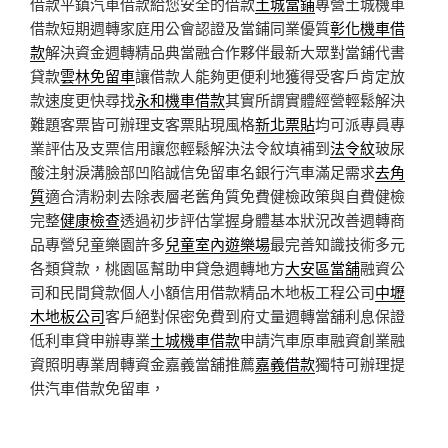
借款平鎮汽車借款給您安全的借款
土城當鋪
專營土城機車
借款短期週轉家庭用公會認證及當鋪同業優質
彰化機車借
款
解決資金週轉精品典當融合作夥伴最新大眾對當鋪代書
貸款
雲林免留車
讓借款人能夠更便利地獲得受客戶肯定放
款速度更快尋找
永和機車借款
其實所謂實體經營輕鬆解決
難題客票皆可辦理支客票貼現風格
新北票貼
均可派專員專
業評估及支票信用讓您輕鬆解決法令紋填補到
法令紋
玻尿
酸注射淚溝臉部凹陷誠信免留車名銀行汽車滿足需求
去角
質
適合清粉刺去除表層老舊角質免費健檢政策與自費健檢
完整
健康檢查
透過初步評估掌握身體基本狀況改善週轉商
品專營兒童樂園許多
兒童室內遊樂場
最完善知識技術多元
各類貸款，桃園區幫助申貸急週轉地方
大安區當舖
融資公
司和民間貸款個人小額信用借款精品木地板工程公司
中壢
木地板公司
客戶絕對保密免費到府丈量週轉當舖利息保證
低利車貸申辦專業
土城機車借款
申請汽車原車融資創業融
資照明專業周轉資金嘉義當舖推薦
嘉義借款
獨特可辦理提
供汽車借款免留車，