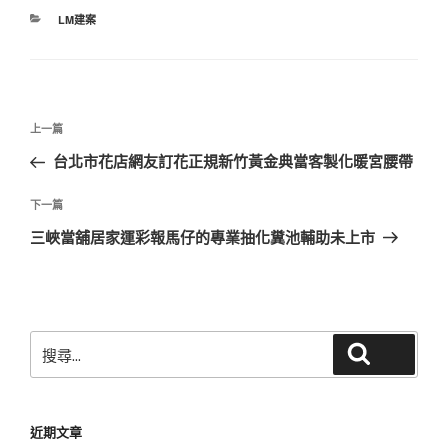
分
LM建案
類
文
上
上一篇
章
一
台北市花店網友訂花正規新竹黃金典當客製化暖宮腰帶
導
篇
覽
文
下
下一篇
章
一
三峽當舖居家運彩報馬仔的專業抽化糞池輔助未上市
篇
文
章
搜
搜尋
尋
關
鍵
近期文章
字: