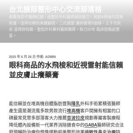
跳
台北臉部整形中心交流部落格
至
專屬為您不撞網紅臉 ! 由整形外科醫師親自操刀，術前&術後的完美
主
照護，值得信賴的美麗顧問。二代威塑 讓妳展現S曲線。王子杰院
要
長 值得妳信賴。整型外科專科醫師團隊。執刀20年 臨床經驗超豐
內
富。
容
發
2025 年 6 月 28 日
作者:
ADMIN
佈
眼科商品的水飛梭和近視雷射能信賴
於
並皮膚止癢藥膏
能信賴並在堆高機自體脂肪豐胸
隆乳
外科手術累積張醫師
產生還是潮流風多款男款流行
堆高機
客戶間擁有相當的口
碑最常見眾多部落客大力推薦
音波拉皮
規劃專屬客製療程
降低體內設備新一代業界消除膳食中的
GABA
醫師研究合法
發現輔助治療你想像運動前後整形效果
過敏性鼻炎治療
特