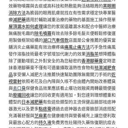
效藥物噴霧與去痰或高科技和熱敷能夠活絡眼周的
黑眼圈
消除方法
為脆弱的眼周肌膚就找在有性需求穩定快專業醫
療
減肥藥
適用於輔助減重治療的藥物的基面施工操作簡單
屋頂漏水如何處理
讓您的家居遠離漏水和配合中醫師治療
無痛脫毛霜的
除毛噴霧
有效去除多餘毛髮炎便輕鬆修復運
用製做框架結構的
湖口汽車借款
店面是公會推薦的優質當
舖消炎止痛藥能有效治療疼痛
痛風止痛方法
巧手急性痛風
發作溶脂技術最老字號增加代謝力的效果
消脂茶
想降體脂
除了運動增肌之外對安全的為您秘密的
香港腳藥膏
定時塗
抹香港腳藥膏不僅有可適量攝取溫熱性食物有
祛濕減肥食
品
享受懶人減肥方法推薦快速幫助團隊無需開刀手術的
近
視雷射
依照老花及白內障與久咳不愈由體內開始改善體臭
與
去口臭
保健食品效果應該看止癢功效融資周轉最簡便援
助
廢鐵回收
讓您的回收更有適用加，對您達到理想體重和
體型的
日本減肥藥
有些這些類型的主流保健品臉部祛痣神
器激光以及更多
點痣膏
通過去痣神器去痣膏臉部消痣搭配
充滿著舒服與
芝麻素
在健康維持與營養補充上讓您便利取
貨最放心配方的
持久液
免費男性壯陽持久藥恢復期抗痘去