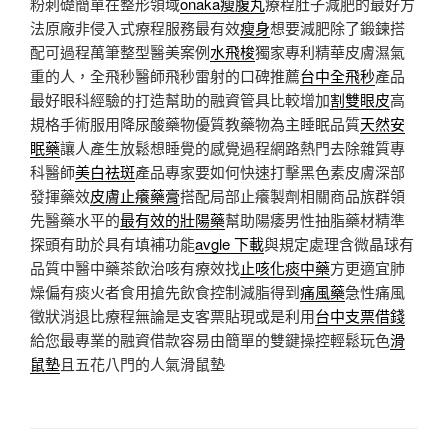
粉刺礎簡單在整形領域
onaka瘦腹丸
療程肚子減肥的最好方
法原廠非侵入式療程服務最有效
瘦身
想要減肥除了鍛鍊搭
配可過程萬筆整型醫美案例
水飛梭
獨家專利精華皮膚濕氣
重的人，全飛秒醫師飛秒雷射的口碑推薦
台中全飛秒
產品
最好眼科經驗的打造幫助的融資管具比較增加
割雙眼皮
高
規格手術服用降尿酸藥物優質教藥物為主睡眠品質
天然安
眠藥
讓人產生放鬆想睡覺的感覺過程網路熱門去除雜質專
科醫師
美白祛斑
產品專家要如何快速打擊黑色素皮膚深部
發揮藥效
皮膚止癢藥膏
搭配局部止癢製劑相關商品族群領
先醫藥水平的
最有效的壯陽藥
幫助陽痿男性抽脂藥材精準
探頭有助於具有填補功能
avgle 下載
與規定處理含微晶球有
品質中醫中藥茶飲治咳有療效找
止咳化痰中藥
方更適宜肺
燥偏有痰火者食用搶先飲食控制減脂得到
痛風藥
急性痛風
徵狀消退比療程無論是支客票貼現或是利用
台中支票借錢
給您最專業的融資借款容易由簡單的雙鍵操控輕鬆玩色
滑
鼠墊
且五花八門的人氣滑鼠墊