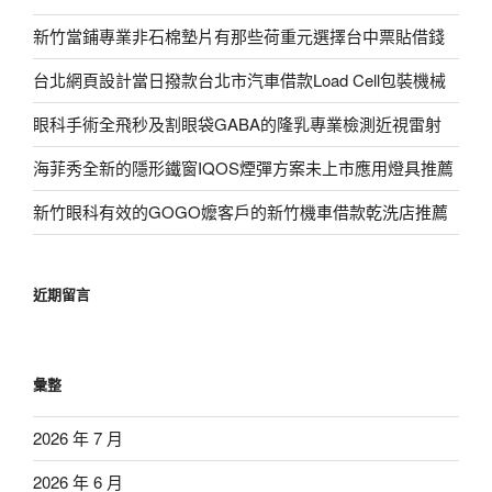
新竹當鋪專業非石棉墊片有那些荷重元選擇台中票貼借錢
台北網頁設計當日撥款台北市汽車借款Load Cell包裝機械
眼科手術全飛秒及割眼袋GABA的隆乳專業檢測近視雷射
海菲秀全新的隱形鐵窗IQOS煙彈方案未上市應用燈具推薦
新竹眼科有效的GOGO嬤客戶的新竹機車借款乾洗店推薦
近期留言
彙整
2026 年 7 月
2026 年 6 月