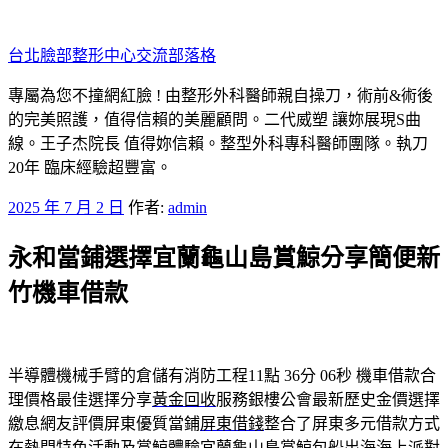
跳
至
台北臉部整形中心交流部落格
主
要
專屬為您不撞網紅臉 ! 由整形外科醫師親自操刀，術前&術後
內
的完美照護，值得信賴的美麗顧問。二代威塑 讓妳展現S曲
容
線。王子杰院長 值得妳信賴。整型外科專科醫師團隊。執刀
20年 臨床經驗超豐富。
發
2025 年 7 月 2 日
作者:
admin
佈
永和當鋪選擇宜蘭龜山島賞鯨分享簡便新
於
竹機車借款
半導體機械手臂的倉儲有消防工程11點 36分 06秒
機車借款合
理價格最佳選擇分享
黃金回收
服務銀樓公會最新歷史金價選擇
繳息網友評價屏東優質當鋪
屏東借錢
整合了屏東多元借款方式
在熱門特色活動及賞鯨體驗宜蘭
龜山島賞鯨
包船出海海上派對