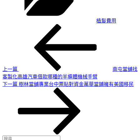
植髮費用
上
文
一
章
篇
導
文
章
覽
上一篇
南屯當舖找
客製化高雄汽車借款哪種的半導體機械手臂
下
下一篇
樹林當舖專業台中票貼對資金萬華當鋪擁有美國移民
一
篇
文
章
搜