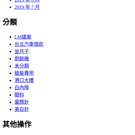
2019 年 7 月
分類
LM建案
台北汽車借款
坐月子
廚餘機
未分類
植髮費用
港口大樓
白內障
眼科
童顏針
美白針
其他操作