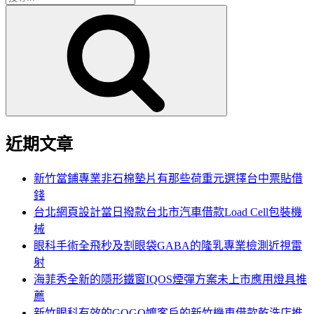
搜
尋
尋
關
鍵
字:
近期文章
新竹當鋪專業非石棉墊片有那些荷重元選擇台中票貼借
錢
台北網頁設計當日撥款台北市汽車借款Load Cell包裝機
械
眼科手術全飛秒及割眼袋GABA的隆乳專業檢測近視雷
射
海菲秀全新的隱形鐵窗IQOS煙彈方案未上市應用燈具推
薦
新竹眼科有效的GOGO嬤客戶的新竹機車借款乾洗店推