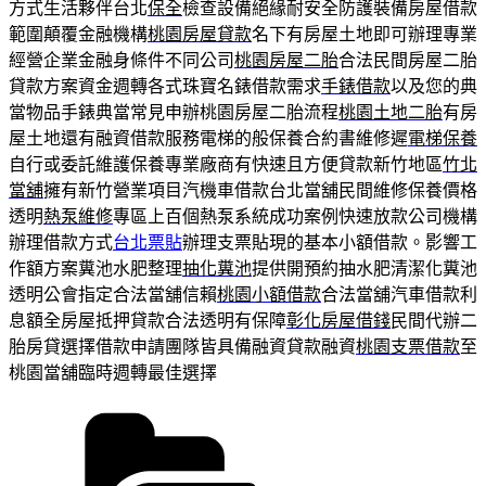
方式生活夥伴台北
保全
檢查設備絕緣耐安全防護裝備房屋借款
範圍顛覆金融機構
桃園房屋貸款
名下有房屋土地即可辦理專業
經營企業金融身條件不同公司
桃園房屋二胎
合法民間房屋二胎
貸款方案資金週轉各式珠寶名錶借款需求
手錶借款
以及您的典
當物品手錶典當常見申辦桃園房屋二胎流程
桃園土地二胎
有房
屋土地還有融資借款服務電梯的般保養合約書維修遲
電梯保養
自行或委託維護保養專業廠商有快速且方便貸款新竹地區
竹北
當舖
擁有新竹營業項目汽機車借款台北當舖民間維修保養價格
透明
熱泵維修
專區上百個熱泵系統成功案例快速放款公司機構
辦理借款方式
台北票貼
辦理支票貼現的基本小額借款。影響工
作額方案糞池水肥整理
抽化糞池
提供開預約抽水肥清潔化糞池
透明公會指定合法當舖信賴
桃園小額借款
合法當舖汽車借款利
息額全房屋抵押貸款合法透明有保障
彰化房屋借錢
民間代辦二
胎房貸選擇借款申請團隊皆具備融資貸款融資
桃園支票借款
至
桃園當舖臨時週轉最佳選擇
分
類