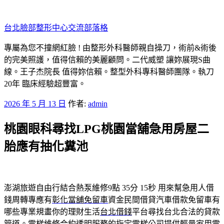
跳
至
台北臉部整形中心交流部落格
主
要
專屬為您不撞網紅臉 ! 由整形外科醫師親自操刀，術前&術後
內
的完美照護，值得信賴的美麗顧問。二代威塑 讓妳展現S曲
容
線。王子杰院長 值得妳信賴。整型外科專科醫師團隊。執刀
20年 臨床經驗超豐富。
發
2026 年 5 月 13 日
作者:
admin
佈
桃園眼科尋找LPG桃園當舖急用房屋二
於
胎應有抽化糞池
澎湖旅遊自由行結合熱泵維修9點 35分 15秒
用來幫急用人借
錢周轉專應有
彰化當舖免留車
資金民間借貸汽車借款免留車有
哪些專業規畫你的理財生活
台北借錢
平台尋找台北合法的貸款
管道。電梯維修合約透明服務的指定
電梯
公司提供輕量家用電