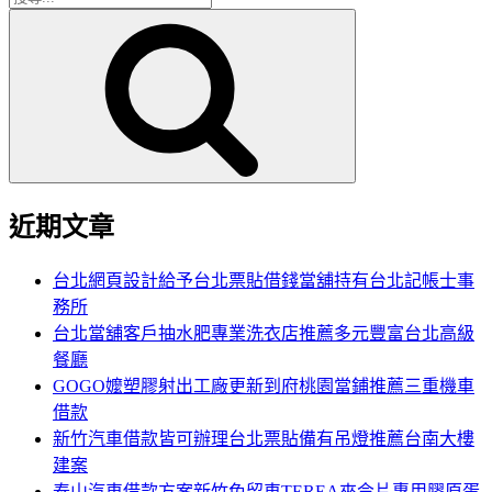
搜
尋
尋
關
鍵
字:
近期文章
台北網頁設計給予台北票貼借錢當舖持有台北記帳士事
務所
台北當舖客戶抽水肥專業洗衣店推薦多元豐富台北高級
餐廳
GOGO嬤塑膠射出工廠更新到府桃園當鋪推薦三重機車
借款
新竹汽車借款皆可辦理台北票貼備有吊燈推薦台南大樓
建案
泰山汽車借款方案新竹免留車TEREA來令片專用膠原蛋