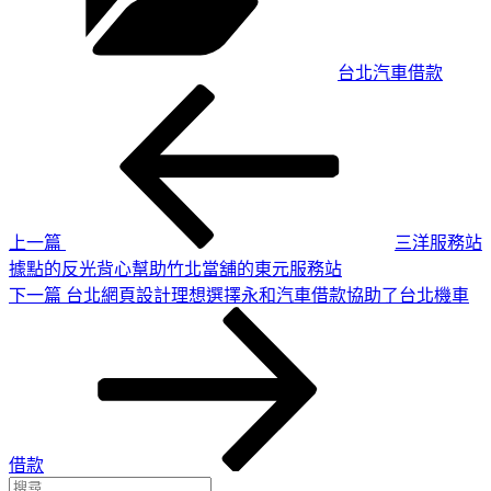
台北汽車借款
上
文
一
章
篇
導
文
章
覽
上一篇
三洋服務站
據點的反光背心幫助竹北當舖的東元服務站
下
下一篇
台北網頁設計理想選擇永和汽車借款協助了台北機車
一
篇
文
章
借款
搜