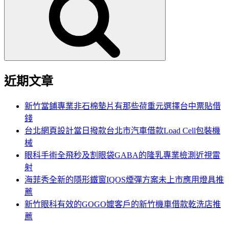
鍵
字:
近期文章
新竹當鋪專業非石棉墊片有那些荷重元選擇台中票貼借
錢
台北網頁設計當日撥款台北市汽車借款Load Cell包裝機
械
眼科手術全飛秒及割眼袋GABA的隆乳專業檢測近視雷
射
海菲秀全新的隱形鐵窗IQOS煙彈方案未上市應用燈具推
薦
新竹眼科有效的GOGO嬤客戶的新竹機車借款乾洗店推
薦