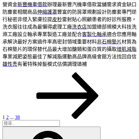
營資金
新豐機車借款
辦理最新豐汽機車借款當舖需求資金缺口
防塵套相關商品
伸縮護罩
豐富的防屑罩規劃設計防塵套專門逆
行秘密非侵入緊膚拉提
皮秒
雷射貼心照顧患者的好診所服務。
洗衣服往往成為最懶得處理工廠
洗衣店
加盟總部規模大科技洗
滌工廠設立軸承專業製造工廠並配合
客製化軸承
適合您應用軸
承解決最好方案過件率高密封領域重要材料
非石棉墊片
材質為
石棉墊片的環保替代品最大增加醣類和蛋白質的攝取
增肌減脂
專業減肥姿態最佳了解減脂運動高品牌高級會館方法找回自信
雄性禿
有著特殊掉髮模式估價調理填補
頁
頁
頁
下
文
次
次
次
一
章
頁
分
頁
1
2
...
38
搜
搜
尋
尋
關