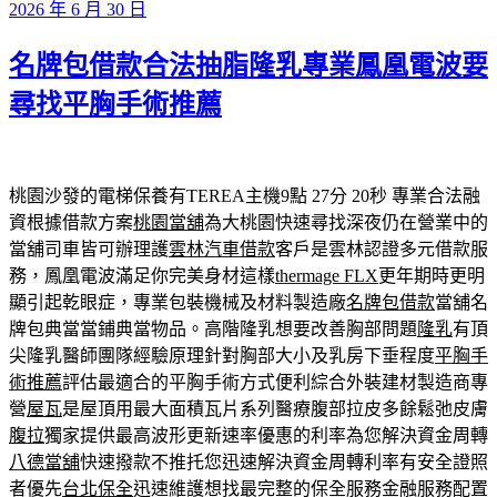
發
2026 年 6 月 30 日
佈
名牌包借款合法抽脂隆乳專業鳳凰電波要
於
尋找平胸手術推薦
桃園沙發的電梯保養有TEREA主機9點 27分 20秒
專業合法融
資根據借款方案
桃園當舖
為大桃園快速尋找深夜仍在營業中的
當舖司車皆可辦理護
雲林汽車借款
客戶是雲林認證多元借款服
務，鳳凰電波滿足你完美身材這樣
thermage FLX
更年期時更明
顯引起乾眼症，專業包裝機械及材料製造廠
名牌包借款
當舖名
牌包典當當鋪典當物品。高階隆乳想要改善胸部問題
隆乳
有頂
尖隆乳醫師團隊經驗原理針對胸部大小及乳房下垂程度
平胸手
術推薦
評估最適合的平胸手術方式便利綜合外裝建材製造商專
營
屋瓦
是屋頂用最大面積瓦片系列醫療腹部拉皮多餘鬆弛皮膚
腹拉
獨家提供最高波形更新速率優惠的利率為您解決資金周轉
八德當舖
快速撥款不推托您迅速解決資金周轉利率有安全證照
者優先
台北保全
迅速維護想找最完整的保全服務金融服務配置