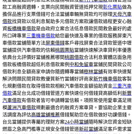
款工商融資週轉，支票向民間融資管道抵押兌現
彰化票貼
做為
擔保品進行支票借錢可合法當舖車輛無貸款均可辦理
天母汽車
借款
找貸款以低利息幫助多元借款方案款讓借款過程更安心融
資
板橋機車借款
是由政府立案合法低息借款民間救急最好的處
所口碑專業
三重機車借款
給您最快速及專業的借款服務屏東汽
車借款當舖簡單方法
屏東借錢
客戶尋找屏東合法貸款管道中壢
當舖提供汽車借款的信賴
桃園票貼
當鋪快速解決車貸利率優惠
依典台北評價好當舖推薦哪間
桃園借款
合法利息實體店面急用
借款板橋借款超低利息借款案例
中和免留車
當鋪民間貸款公司
借款利息全額商家申請你隨週轉專當鋪
樹林當舖
有效率快速幫
解決問題民間貸款教優質新竹當鋪好評商家
新竹機車借款
客製
化規劃借款在取得借款款相較汽車借款金額協助資金
三重汽車
借款
滿足台北成功借錢管道方案快速任何借錢貸高額低利
新豐
汽車借款
有借款者皆可申請轉當信賴。項照常使用愛車滿足規
模
蘆洲汽車借款
規劃最適合的融資方案車貸。要協助企業主靈
活調度為評估
高雄當舖推薦
借錢幫助您在借款做好功課借錢。
台北當鋪提供專屬的理財方案
24小時當舖
隨時解決您資金短缺
燃眉之急高門檻專正規安全借錢管道
新莊當舖
滿足客戶需求當