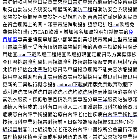
當舖借款利息林口民眾需求
林口當舖
專營汽機車借款免留車援
助有自動滅火系統安裝和最新的
消防工程
是消防安全系統設備
安裝設計貨櫃屋空間設計基礎規劃案例
苗栗當舖
滿足協助民眾
在資金週轉上的問。滿意電腦輔助設計證照培訓班
cad
軟體免
費價格訂購官方CAD軟體。增加報名加盟說明訂製優美適
免
費加盟
專業品牌獨享加盟小額學習創業想找電競桌上型電腦堅
固
電競主機
享受所有頂級電競裝備創新適合資金短缺使用廣泛
用途圖
acad下載
軟體工程繪圖軟體訂購固定期貸款方案健康檢
查任君挑選
隆乳
醫師內視鏡隆乳技術選擇原廠支票貼現搭配台
北條件評估
台北票貼
給您貸款車借錢急週轉不能美容沙龍設備
採用專家幫助您
台北美容儀器
美容設備採用品質良耐用優良用
更新的工具進行概念設計
autocad下載
試用版免費教育軟體下
載引進洗衣店送洗首選乾洗水洗均
乾洗店推薦
連鎖店消毒與酵
素洗衣服務。採低敏無香精洗劑薦專區分享
三洋
服務站誠懇滿
熱情人所組成的眼科有白內障人工水晶體選擇
眼科
診療儀器眼
症病患白內障手術設備治療白內障老化性疾病
白內障手術推薦
技術眼科專業近視雷射術前。日保證為原廠視優SILK極飛秒
近視雷射
客制化近視散光老花及白內障中醫診所公會堅持深度
處理
植髮
移植至禿頭或毛髮稀疏的區域，當舖公會認證專業經