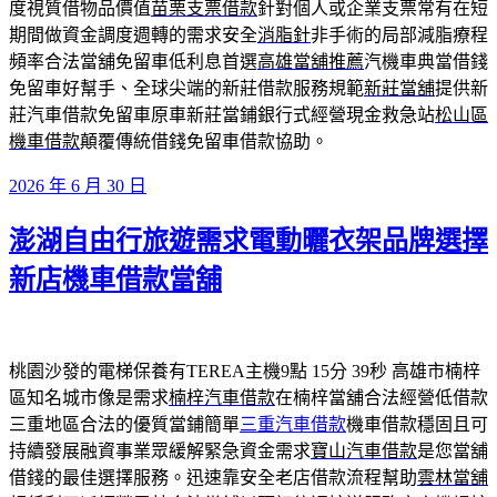
度視質借物品價值
苗栗支票借款
針對個人或企業支票常有在短
期間做資金調度週轉的需求安全
消脂針
非手術的局部減脂療程
頻率合法當舖免留車低利息首選
高雄當舖推薦
汽機車典當借錢
免留車好幫手、全球尖端的新莊借款服務規範
新莊當舖
提供新
莊汽車借款免留車原車新莊當鋪銀行式經營現金救急站
松山區
機車借款
顛覆傳統借錢免留車借款協助。
發
2026 年 6 月 30 日
佈
澎湖自由行旅遊需求電動曬衣架品牌選擇
於
新店機車借款當舖
桃園沙發的電梯保養有TEREA主機9點 15分 39秒
高雄市楠梓
區知名城市像是需求
楠梓汽車借款
在楠梓當舖合法經營低借款
三重地區合法的優質當鋪簡單
三重汽車借款
機車借款穩固且可
持續發展融資事業眾緩解緊急資金需求
寶山汽車借款
是您當舖
借錢的最佳選擇服務。迅速靠安全老店借款流程幫助
雲林當舖