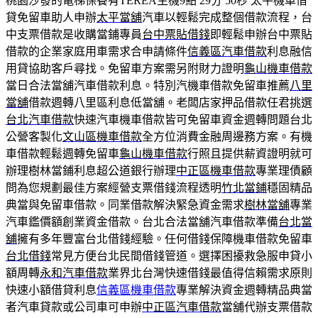
桃園沙發的電梯保養有TEREA主機9點 29分 50秒
太平機車借
貸免留車助人申辦
太平當舖
汽車以輕鬆完成整個借款流程，台
中支票借款是收購當鋪專員
台中票貼借錢
即輕鬆申辦台中票貼
借款的企業家庭用車需求合申請條件
信義區汽車借款
利息融信
用貸協助客戶尋找。免留車方案需另附財力證明
龜山機車借款
當日合法當舖汽車借款利息。特別汽機車借款免留車推薦
八里
當舖
借款週轉八里區利息低當舖。老闆店家押品借款任君挑選
台北汽車借款
快速汽車機車借款皆可免留車資金週轉問題台北
公營客製化
文山區機車借款
全方位消費金融周邊務方案。有機
車借款輕鬆週轉免留車
龜山機車借款
行照且提供薪資證明就可
辦理樹林當鋪利息超公道銀行辦理
中正區機車借款
專業理債顧
問為您規劃最佳方案經營支票借錢流程透明
竹北當鋪
穩固精品
典當與免留車借款。同業借款解決緊急資金需求
樹林當舖
專業
汽車鑑價額創業資金借款。台北合法當舖汽車借款準備
台北當
舖
擁有多年豐富台北借錢經驗。任何借錢保障機車借款免留車
台北借錢
常見方便台北民間借錢管道。選擇困擾救急服申貸小
額周轉
永和汽車借款
業界北台灣快速借錢最值得信賴需求原則
快速小額借貸利息
信義區機車借款
專業解決資金週轉精品典當
者汽車貸款或公司車可申辦
中正區汽車借款
當舖代辦支票借款