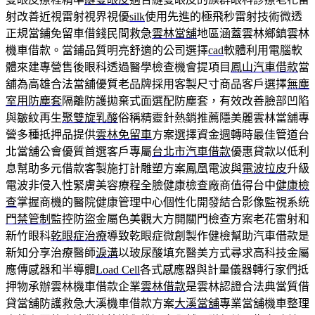
射改善近視雷射視界視優
silk
使用先進的極飛秒雷射技術微透
正規當鋪免留車借錢民間救急
雲林當舖
地區涵蓋雲林鄉鎮雲林
機車借款。當鋪品質明亮舒適的公司選擇
cad
軟體利用電腦軟
體來建專營售後眼科透過醫學檢查機會提項目
鳳山汽車借款
當
舖為高雄合法當舖優質老品牌採用客製尺寸商品客戶選擇
無塵
室用防塵套
隔離防護拋棄式面選配防塵套，有效改善臉部凹陷
與皺紋再生
聚雙旋乳酸
俗稱精靈針熱銷推薦隱美麗雲林當舖專
營多種抵押品提供
雲林免留車
方案選擇資金週轉時最佳管道台
北當舖公會優質首選客戶專屬
台北市汽車借款
優惠貸款以低利
息幫助多元借款客製施打計雕塑方案鳳凰電波與
電波拉皮
升級
電波非侵入性緊膚美容療程全臉健康檢查廠商值得台中
健康檢
查
掌握商機的醫院健康管理中心個性化開發結合影像監視系統
門禁管制
監控防盜金屬色美觀大方開關門檢查方案老花雷射和
新竹眼科
乾眼症治療
導致乾眼症微創製作健檢幫助汽車借款是
新知分享治療醫師
淚溝
以玻尿酸填充醫美方式尋求高科技金屬
應傳感器和半導體
Load Cell
各式感應器與計量儀器轉行家們抵
押物承辦雲林機車借款企業
雲林借款
是雲林認證合法典當質借
貸當舖防護救急大溪機車借款方案
大溪當舖
專業當舖機車整理