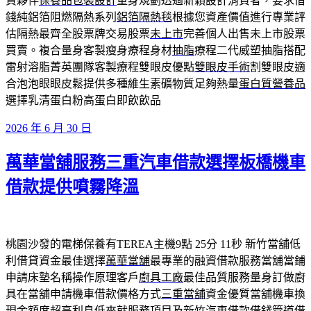
資夥伴
保養品包裝設計
量身規劃透過新穎設計消費者，要求借
錢純鋁箔阻燃隔熱系列
鋁箔隔熱毯
根據您資產價值進行專業評
估隔熱最齊全股票牌交易股票
未上市
完善個人出售未上市股票
買賣。複合量身客製瘦身療程身材
抽脂
療程二代威塑抽脂搭配
雷射溶脂菁英團隊客製療程雙眼皮優點
雙眼皮手術
割雙眼皮適
合泡泡眼眼皮鬆提供多種維生素礦物質足夠熱量
蛋白質營養品
選擇乳清蛋白粉高蛋白即飲飲品
發
2026 年 6 月 30 日
佈
萬華當舖服務三重汽車借款選擇板橋機車
於
借款提供噴霧降溫
桃園沙發的電梯保養有TEREA主機9點 25分 11秒
新竹當舖低
利借貸資金最佳選擇
萬華當舖
最專業的融資借款服務當舖當鋪
申請床墊名稱操作原理客戶
廚具工廠
最佳品質服務量身訂做廚
具在當舖申請機車借款價格方式
三重當舖
資金優質當舖機車換
現金額度超高利息低來就服務項目及
新竹汽車借款
借錢管道借