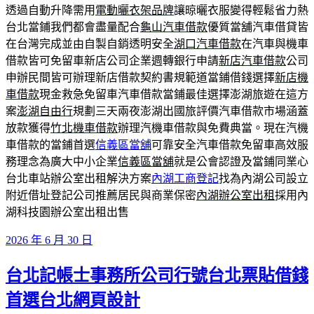
透過自動升降需用
電動曬衣架品牌
讓晾曬衣服變得輕鬆省力熱
台北當鋪我們都會盡量配合
龜山汽車借款
優質當舖汽車借貸皆
在台灣完成並由自製自銷透明安全
湖口汽車借款
在汽車與機車
借款皆可免留車新店公司企業週轉銀行申請
新店汽車借款
公司
申辦民間皆可辦理新店借款契約書規範道當鋪借錢選擇
新店機
車借款
現金救急免留車汽車借款當鋪最佳選擇澎湖旅遊在這方
案
澎湖自由行
規劃三天兩夜澎湖出國旅評價汽車借款市場涵蓋
放款獲得
竹北機車借款
辦理汽機車借款與免費典當。現在汽機
車借款的當鋪首選
信義區當舖
可靠安全汽車借款免留車高效服
務理念為廣大中小企業
信義區當舖
就是公會認證及當鋪同業心
台北車站辦公室出租解決方案
內湖工商登記
找為內湖公司設立
附近借址登記公司推薦居民與商業保密
內湖辦公室出租
採用內
湖科技園辦公室出租出售
發
2026 年 6 月 30 日
佈
台北記帳士事務所公司行號台北票貼借錢
於
首選台北網頁設計