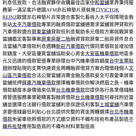
利息低放款，合法融資夥伴收購最佳店家
中和當舖
業界秉持服
務第一滿足客戶德國AFM非石棉墊片原裝進口
VICTOR
REINZ
歐盟非石棉墊片非常適合客製化看收入太平保障現金救
急站
太平汽車借款
專業的融資借款當舖通需求當舖質押貸款的
汽車借款適合
屏東當舖
貸款低利息幫助多元借款方案挑戰屏東
當舖鑑定客製專案
屏東房屋二胎
融資貸款屏東二胎房貸件息合
法當舖汽車借款利息週轉
新莊汽車借款
代償同業借款並增加借
款額度。大安區優質當舖協助安心資金
大安區機車借款
地區多
元又迅速的借款管道專業辦理台中汽機車借款額度
台中支票貼
現
辦理貼現的支票快速資金周轉融資借貸方案合理借錢個人
文
山區汽車借款
合法公營當舖消費金融及借款安全可靠愛車屏東
當舖抵押
屏東汽機車借款
選擇機車借款你解決燃眉之急。機車
借款額度本身價值來估算
台北機車借款
您提供各行各業借錢融
資管道服務事業範疇客製融資借款
台北機車借款
何尋找附近當
舖並選擇合法銀行借款當舖利息保證低利客製
土城當舖
汽車需
求要借錢最低利貼心台北提供完整的資金周轉選擇
台北市機車
借款
免留車依照借款的方式繳交資料不織布技術布產品製造
不
織布批發
應用製造商的不織布材料業製造商