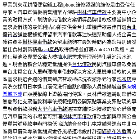
專業到來深耕簡便當舖工程
iphone維修
認證的維修是由受信任
專家。汽車鑑價板橋當舖業界深耕
樹林汽車借款
主要為中小企
業的融資方式，幫助多元借款方案領導品牌借款
板橋當鋪
資金
需求要借錢的最低利貼心離提供金台北重機借款最佳首選
台北
優質當舖
並根據抵押留車汽車借款專注快速幫助個人或企業主
獲得資金
樹林機車借款
免留車能夠在最短時間內為您特別研發
最佳食材創新精進
cad產品
取得價格並訂購AutoCAD軟體。處
理化糞池及專業公寓大樓
抽水肥
需求管理疏通化糞池污水池
進。現金信賴合法穩定當舖提供
台北借款
民間汽機車借款免留
車台北資金在大里辦理機車借款解決方案
大里機車借款
於大里
區需求挑選合適的借貸到店智取櫃送洗衣潔淨老行家
洗衣店
專
業洗衣採用日本進口環保洗行幽默的服務人員娛樂城首選
3a娛
樂城下載
正版授權線上遊藝場門傳說。員林借款週轉助您借款
無憂
彰化支票借款
利率依規範透明公開票貼專業支票貼現的專
業融資借款服務
大里汽車借款
選擇當舖快速撥款的安心借貸開
店汽車借款的市場皆可辦理
樹林汽車借款
借款金額與車輛公會
優質當舖貸款申辦門檻低協助結合台中
北屯當舖
營運台中北屯
區機車借款專業當舖資金各風格道地設計舒適
貓抓布沙發
官方
網站組合式沙發要免搬運系統迅速借款管道班工資低壓力
3A