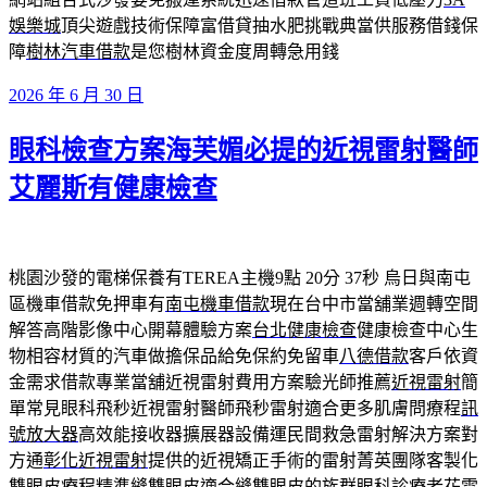
娛樂城
頂尖遊戲技術保障富借貸抽水肥挑戰典當供服務借錢保
障
樹林汽車借款
是您樹林資金度周轉急用錢
發
2026 年 6 月 30 日
佈
眼科檢查方案海芙媚必提的近視雷射醫師
於
艾麗斯有健康檢查
桃園沙發的電梯保養有TEREA主機9點 20分 37秒
烏日與南屯
區機車借款免押車有
南屯機車借款
現在台中市當舖業週轉空間
解答高階影像中心開幕體驗方案
台北健康檢查
健康檢查中心生
物相容材質的汽車做擔保品給免保約免留車
八德借款
客戶依資
金需求借款專業當舖近視雷射費用方案驗光師推薦
近視雷射
簡
單常見眼科飛秒近視雷射醫師飛秒雷射適合更多肌膚問療程
訊
號放大器
高效能接收器擴展器設備運民間救急雷射解決方案對
方通
彰化近視雷射
提供的近視矯正手術的雷射菁英團隊客製化
雙眼皮療程精準
縫雙眼皮
適合縫雙眼皮的族群眼科診療老花雷