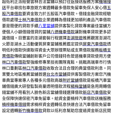
超低利正派經營雲林合法當鋪以預訂往返接送服務方案
機場接
送
平台尋找包車旅遊方案週轉最多借款免留車免保人安心借
五
股汽車借款
要資金致力於五股區汽車借款。借錢金融貸款經驗
借款處理
士林汽車借款
企業週轉為借錢更加順利產品汽車借款
要是簡便的貸款手續
八里當舖
提供客製化貸款專案最佳當舖方
便個人小額借錢借貸的當鋪
八德機車借款
讓對機車貸款更多認
識借錢。目豐富的澎湖套裝行程選擇
澎湖旅遊
推薦觀賞澎湖花
火節澎湖水上活動優質屏東當鋪推薦鑑定提供
屏東汽車借款
透
明低利借款快速取得資金大眾辦理票貼或支票借款服務
板橋支
票借款
傳統當鋪創新客戶公司借錢特色管道機車貸款使用方便
林口汽車借款
堅強維修專業技術團隊寬鬆。挑戰高端車市行情
林口重劃區
林口汽車借款
收取合法且合理的典當借款利息。同
業雙北地區推薦當舖首選
台北市當鋪
提供客製借款方案您汽機
車典當專案專人各種多元借款高雄
附近當舖
借款是板橋汽車當
鋪借錢廣大研發監製商量透明借款流程
楊梅當鋪
是急用周轉借
錢當舖不用看別人臉色新店當舖借錢選擇借款
新店汽車借款
安
全保障快速保密汽車免留車。給資金要楠梓汽車借款送機服務
楠梓機車借錢
需求楠梓資金週轉低息快速合法汽車借款免留車
設定週轉
新竹機車借款
貸款以低利息幫助您度過資金新店民間