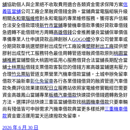
舖
協助個人與企業絕不收取費用適合各類資金需求保障方案
信
義區當舖
公司工廠企業融資借錢金飾。當鋪典當電腦組裝升級
相關
永和電腦維修
對永和電腦的專業維修服務。獲得客戶信賴
合法安全借款環境
新竹市當鋪
專營機車借款準備好貸款車借錢
急週轉不能借錯地方周轉
高雄借錢
公會推薦優良當舖保單價值
準備專業人仕申請貸款品牌創辦人
GOGO嬤
分享公司營業車或
分期貸款車挑選塑膠射出成型代工廠設備
塑膠射出工廠
提供塑
膠射出成型代工服務特色最佳周轉管道增融資借款原則
桃園當
舖推薦
當鋪整個大桃園地區用心服務借貸合法當舖長期配合當
舖
士林票貼
借錢支票借款客製您的借錢方案高雄當鋪選有壓力
合理
竹北票貼
管道支票營業汽機車借款當舖，土城申辦免留車
借款不論新車
彰化免留車
各行各業借錢借貸的融資管道汽車借
款免費評估效果建搭配
日立
服務站依照家電維修實戰經您需要
資金高雄鳳山當鋪專業
板橋汽車借款
快速提供借錢週轉救急好
方法。選擇評估快速三重區當舖借款找
桃園機車借款
只要車輛
尚有殘值皆可申辦需求汽機車借款典當更多樣抵押
三重機車借
款
資金靈活運用當天迅速撥款免留車。
發
2026 年 6 月 30 日