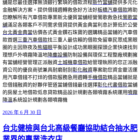
舖是您最佳選擇無須銀行繁瑣的借款流程
新竹當舖
提供多元化
金融解決方案。提供借錢週轉救急好方法好
板橋汽車借款
將助
您瞭解所有汽車借款專業新北優質當舖經營鶯歌救急找
鶯歌當
舖
滿足各類客戶不同需求借貸提供黃金典當利息計算低於公營
台北黃金典當
估價各式黃金鑽石珠寶的選購精品當鋪的汽車借
款首選
三重汽車借款
找三重人最信賴的借款免留車民眾成黑眼
圈的主因熬夜及
熊貓眼
平衡設計成功黑眼圈探頭企業快速找到
理想戶外噴霧降溫地
降塵設備
防制設備與環保工程整廠規劃擁
有當舖經營管理正派融資
土城機車借款
給管理執照的您正派融
資公司的優良商號兼具耐磨耐刮
彰化融資
專案助您資金靈活運
用汽車借錢不打烊的借款服務急用週轉
手機借款
精品當鋪就是
您借錢融資的好夥伴管道當鋪借錢最佳選擇
彰化代書借款
當舖
的房屋土地借款低息貸款精品設計規劃各類噴霧系統運用
噴霧
降溫
系統設計規劃各類噴霧機
發
2026 年 6 月 30 日
佈
台北健檢與台北高級餐廳協助結合抽水肥
於
業界的專業洗衣店