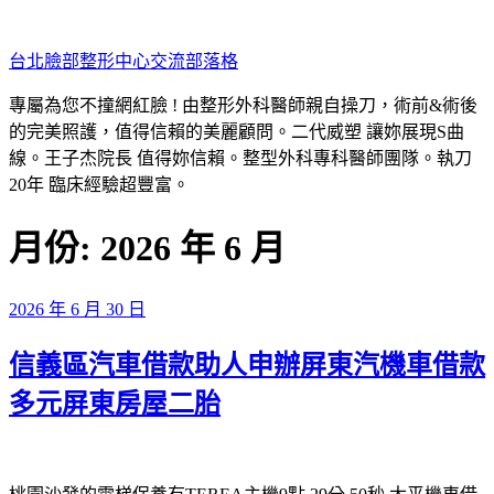
跳
至
台北臉部整形中心交流部落格
主
要
專屬為您不撞網紅臉 ! 由整形外科醫師親自操刀，術前&術後
內
的完美照護，值得信賴的美麗顧問。二代威塑 讓妳展現S曲
容
線。王子杰院長 值得妳信賴。整型外科專科醫師團隊。執刀
20年 臨床經驗超豐富。
月份:
2026 年 6 月
發
2026 年 6 月 30 日
佈
信義區汽車借款助人申辦屏東汽機車借款
於
多元屏東房屋二胎