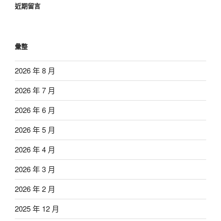
近期留言
彙整
2026 年 8 月
2026 年 7 月
2026 年 6 月
2026 年 5 月
2026 年 4 月
2026 年 3 月
2026 年 2 月
2025 年 12 月