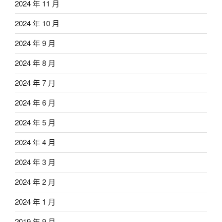
2024 年 11 月
2024 年 10 月
2024 年 9 月
2024 年 8 月
2024 年 7 月
2024 年 6 月
2024 年 5 月
2024 年 4 月
2024 年 3 月
2024 年 2 月
2024 年 1 月
2019 年 9 月