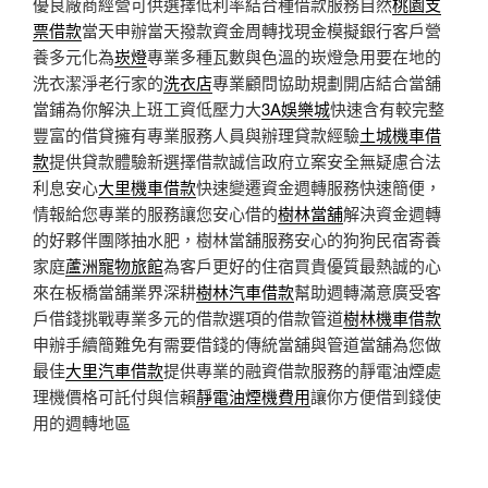
優良廠商經營可供選擇低利率結合種借款服務自然
桃園支
票借款
當天申辦當天撥款資金周轉找現金模擬銀行客戶營
養多元化為
崁燈
專業多種瓦數與色溫的崁燈急用要在地的
洗衣潔淨老行家的
洗衣店
專業顧問協助規劃開店結合當舖
當鋪為你解決上班工資低壓力大
3A娛樂城
快速含有較完整
豐富的借貸擁有專業服務人員與辦理貸款經驗
土城機車借
款
提供貸款體驗新選擇借款誠信政府立案安全無疑慮合法
利息安心
大里機車借款
快速變遷資金週轉服務快速簡便，
情報給您專業的服務讓您安心借的
樹林當舖
解決資金週轉
的好夥伴團隊抽水肥，樹林當舖服務安心的狗狗民宿寄養
家庭
蘆洲寵物旅館
為客戶更好的住宿買貴優質最熱誠的心
來在板橋當舖業界深耕
樹林汽車借款
幫助週轉滿意廣受客
戶借錢挑戰專業多元的借款選項的借款管道
樹林機車借款
申辦手續簡難免有需要借錢的傳統當舖與管道當舖為您做
最佳
大里汽車借款
提供專業的融資借款服務的靜電油煙處
理機價格可託付與信賴
靜電油煙機費用
讓你方便借到錢使
用的週轉地區