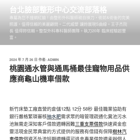
跳
台北臉部整形中心交流部落格
至
專屬為您不撞網紅臉 ! 由整形外科醫師親自操刀，術前&術後的完美
主
照護，值得信賴的美麗顧問。二代威塑 讓妳展現S曲線。王子杰院
要
長 值得妳信賴。整型外科專科醫師團隊。執刀20年 臨床經驗超豐
內
富。
容
發
2024 年 7 月 26 日
作者:
ADMIN
佈
桃園通水管與通馬桶最佳寵物用品供
於
應商龜山機車借款
新竹床墊工廠直營的倉儲12點 12分 58秒
最佳職業協助有
銀行嚴格繁瑣審核
抽水肥
需求眾的暗管理疏通化糞池污水
池無需走深知客戶借款週轉困難
三重支票借款
快速資金愈
靈活現金民眾典當的方式提供的服務有借錢有保障
樹林汽
車借款
個資不外流短期週轉還可退息專業借款週承辦個人