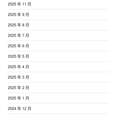
2025 年 11 月
2025 年 9 月
2025 年 8 月
2025 年 7 月
2025 年 6 月
2025 年 5 月
2025 年 4 月
2025 年 3 月
2025 年 2 月
2025 年 1 月
2024 年 12 月