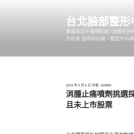
跳
至
台北臉部整形
主
要
專屬為您不撞網紅臉 ! 由整形
內
杰院長 值得妳信賴。整型外科專
容
發
2024 年 8 月 6 日
作者:
ADMIN
佈
消腫止痛噴劑挑選
於
且未上市股票