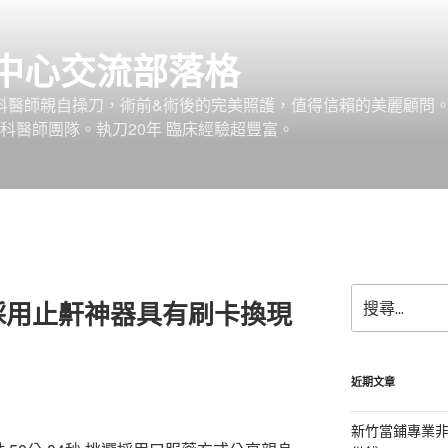
中心交流部落格
外科醫師親自操刀，術前&術後的完美照護，值得信賴的美麗顧問
科醫師團隊。執刀20年 臨床經驗超豐富。
搜
採用止鼾神器具有刷卡換現
尋
關
鍵
字:
近期文章
新竹當鋪專業