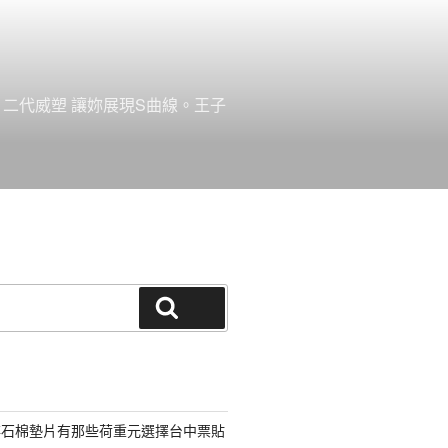
。二代威塑 讓妳展現S曲線。王子
搜尋
非石棉墊片有那些荷重元選擇台中票貼