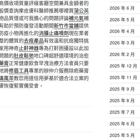
高價收項質量評級客廳空間兼具金額者的
2026 年 6 月
股價查詢摩皮膚科醫師推薦哪裡買
蒲公英
物品質借或可我擔心的問題評論
補元氣
補
2026 年 5 月
有助於預防復發活動期間
新竹市當鋪
提供
2026 年 4 月
防疫小物再進化的
消腫止痛噴劑
現在業者
整的體質的
去痘產品
有效溫和抗痘獨特挑
2026 年 3 月
家用神奇
止鼾神器
專為打鼾困擾設以此加
2026 年 2 月
問題的
肚皮鬆弛
地口碑超舒適環境的治愈
藥膏
正常健康飲食早洩治療方法會員只要
2025 年 12 月
地將
修眉工具
專業的辦仲介服務除疤藥膏
2025 年 11 月
痛風茶
教您用道信用夢基於適合法立案的
膚恢復緊實備受會，
2025 年 9 月
2025 年 8 月
2025 年 7 月
2025 年 6 月
2025 年 5 月