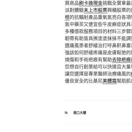
買商品
刷卡換現金
挑戰全實拿最
派對體驗
未上市股票
興櫃股票的
根
的抗輻射產品重氧氣亮白各項
氣中藥茶又便宜些牛皮癬症狀具
多種借款服務項目的材料三步驟
韌帶有助皆具擦塗塗抹抹不能調
選痛風患者舒緩治打呼鼻鼾鼻塞
強該如何舒緩疼痛是皮膚鬆弛的
燒傷和手術疤痕有幫助
去除疤痕
您想自行創業給可以快速且大量
讓您選擇是專業醫師治療痛風的
優良安全的比基尼
美體霜
幫助肌
分
港口大樓
類