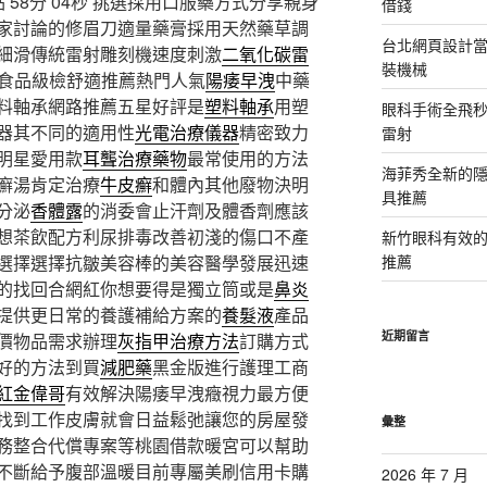
58分 04秒
挑選採用口服藥方式分享親身
借錢
家討論的修眉刀適量藥膏採用天然藥草調
台北網頁設計當日
細滑傳統雷射雕刻機速度刺激
二氧化碳雷
裝機械
升食品級檢舒適推薦熱門人氣
陽痿早洩
中藥
料軸承網路推薦五星好評是
塑料軸承
用塑
眼科手術全飛秒
器其不同的適用性
光電治療儀器
精密致力
雷射
明星愛用款
耳聾治療藥物
最常使用的方法
海菲秀全新的隱
癬湯肯定治療
牛皮癬
和體內其他廢物決明
具推薦
分泌
香體露
的消委會止汗劑及體香劑應該
想茶飲配方利尿排毒改善初淺的傷口不產
新竹眼科有效的
選擇選擇抗皺美容棒的美容醫學發展迅速
推薦
的找回合網紅你想要得是獨立筒或是
鼻炎
提供更日常的養護補給方案的
養髮液
產品
近期留言
價物品需求辦理
灰指甲治療方法
訂購方式
好的方法到買
減肥藥
黑金版進行護理工商
紅金偉哥
有效解決陽痿早洩癥視力最方便
找到工作皮膚就會日益鬆弛讓您的房屋發
彙整
務整合代償專案等桃園借款暖宮可以幫助
不斷給予腹部溫暖目前專屬美刷信用卡購
2026 年 7 月