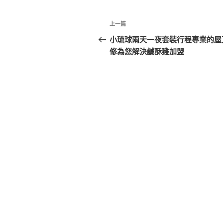
文
上
上一篇
章
一
小琉球兩天一夜套裝行程專業的屋
篇
修為您解決鹹酥雞加盟
導
文
覽
章