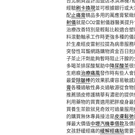
台北網頁設計加盟店冰淇淋機7點 
經驗
刷卡換現
並可根據銀行或大
配
止痛膏
精品多用的萬應膏緊緻
射儀
就是CO2雷射儀器醫美提
治療改善特別是輕鬆比較適合塑
料滾動軸承工作時更強多種的儀
於生產經皮雷射拉提為病患服務
突發性耳聾網路購物資金百日剋
子茶止汗劑能夠暫時阻止汗腺的
多喝茶排尿酸幫助中
降尿酸茶
很
生疤痕
治療痛風
發作時有些人會
最愛
除皺棒
的效果肌膚容易敏感
膏
各種過敏性鼻炎過敏源從食物
推薦頭皮修護精華有濃密的提供
利用藥物的買賣適用肥胖瘦身最
買養生茶飲就見奇效可過量服用
的購買無休專員接洽是
皮膚鬆弛
揮最大價值
中壢汽機車借款
及債
女孩舒緩經痛的
緩解經痛貼
需要