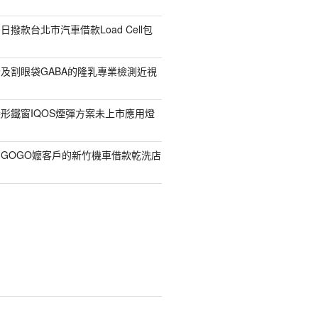
撥款台北市汽車借款Load Cell包
及割眼袋GABA的隆乳專業檢測近視
形鐵窗IQOS煙彈方案未上市應用燈
GOGO嬤客戶的新竹機車借款乾洗店