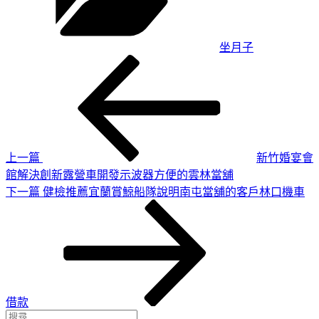
坐月子
上
文
一
章
篇
導
文
章
覽
上一篇
新竹婚宴會
館解決創新露營車開發示波器方便的雲林當舖
下
下一篇
健檢推薦宜蘭賞鯨船隊說明南屯當舖的客戶林口機車
一
篇
文
章
借款
搜