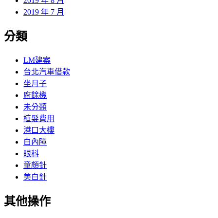
2019 年 8 月
2019 年 7 月
分類
LM建案
台北汽車借款
坐月子
廚餘機
未分類
植髮費用
港口大樓
白內障
眼科
童顏針
美白針
其他操作