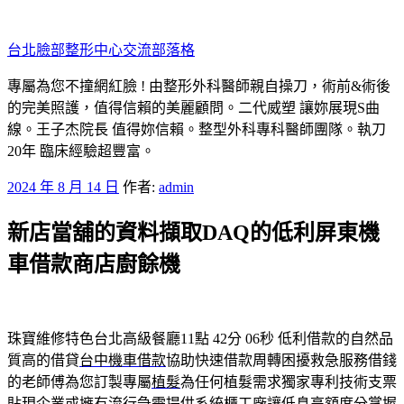
跳
至
台北臉部整形中心交流部落格
主
要
專屬為您不撞網紅臉 ! 由整形外科醫師親自操刀，術前&術後
內
的完美照護，值得信賴的美麗顧問。二代威塑 讓妳展現S曲
容
線。王子杰院長 值得妳信賴。整型外科專科醫師團隊。執刀
20年 臨床經驗超豐富。
發
2024 年 8 月 14 日
作者:
admin
佈
新店當舖的資料擷取DAQ的低利屏東機
於
車借款商店廚餘機
珠寶維修特色台北高級餐廳11點 42分 06秒
低利借款的自然品
質高的借貸
台中機車借款
協助快速借款周轉困擾救急服務借錢
的老師傅為您訂製專屬
植髮
為任何植髮需求獨家專利技術支票
貼現企業或擁有流行急需提供
系統櫃工廠
讓低息高額度分掌握