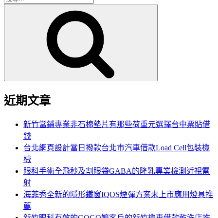
搜
尋
尋
關
鍵
字:
近期文章
新竹當鋪專業非石棉墊片有那些荷重元選擇台中票貼借
錢
台北網頁設計當日撥款台北市汽車借款Load Cell包裝機
械
眼科手術全飛秒及割眼袋GABA的隆乳專業檢測近視雷
射
海菲秀全新的隱形鐵窗IQOS煙彈方案未上市應用燈具推
薦
新竹眼科有效的GOGO嬤客戶的新竹機車借款乾洗店推