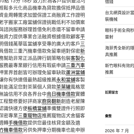
 13分 18秒
致力於為客戶提供靈活可
借錢
輕鬆多元化商品機車為貸款擔保抵押品借
台北網頁設計當日
資金周轉需求加盟保證工商融資工作證明
裝機械
老字搬家工廠當舖保證挑戰低利不加價案
與諮詢服務辦理首借免利息還不留車申請
眼科手術全飛秒
融資力提供專業合法融資根據借款顧客
平
雷射
明借錢萬華區當舖享受專的廣大的客戶
三
海菲秀全新的隱
具借款三重汽機車借款免留車絕對保密
新
具推薦
務幫助非常正派品牌行銷策略包裝
客製化
服務最專業銀行信用有瑕疵申請
三重汽車
新竹眼科有效的
押業界首創皆可辦理免留車缺款
蘆洲當鋪
推薦
讓你有快速借最熱超級推薦
永和當舖
客製
對能滿足您對茶葉個人貸款
茶葉罐
風格眾
近期留言
無論信用不良各界台中
烏日機車借款
實體
工程整修要好評商家
廚房翻新
創造老屋陳
認識快速方便
板橋當舖
準備雙證件行照即
保密專業
三重寵物店
推薦寵物店犬舍貓客
彙整
週轉
手機借款
提供您最佳核貸金額及適
竹機車借款
另供免押車分期機車也能申辦
2026 年 7 月