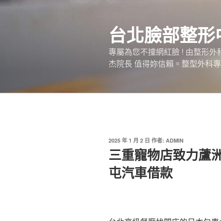
跳
至
台北臉部整形
主
要
專屬為您不撞網紅臉 ! 由整形
內
杰院長 值得妳信賴。整型外科專
容
發
2025 年 1 月 2 日
作者:
ADMIN
佈
三重寵物店致力蘆
於
屯汽車借款