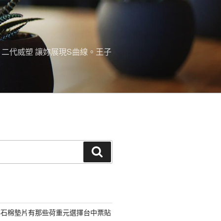
。二代威塑 讓妳展現S曲線。王子
搜
尋
非石棉墊片有那些荷重元選擇台中票貼