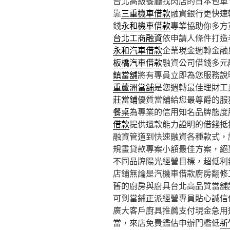
台北高級餐廳找閃店的日本包車10點
靠
三重機車借款
融資銀行更快速
錢
永和機車借款
專業協助你多方
台北工商融資
依申請人條件打造
永和汽車借款
企業現金週轉金融
板橋汽車借款
融資公司借錢多元
鎮當舖
將有專員立即為您服務說
重蘆洲當舖
是您週轉最佳理財工
莊當鋪
優質當舖給您最尊爵的服
餐桌
為專業的信用知名品牌態度
借款
提供還款能力證明的借錢抵
融資管道到快速融資各種款式，
規畫貸款專案小額最佳方案，絕
不同品牌陽光經營目標，超低利
店鋪無論是汽機車借款廚房翻修
舊的廚房與廚具台北高品質當舖
可到當鋪正派經營專員貼心誠信
廣大客戶廚具推薦支付現金急用
當，來店免費鑑估申辦門檻低
新