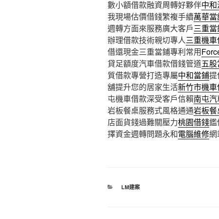
數小額借款融資周轉好夥伴
中和
我現場估價借錢繁複手續
萬華當
週轉方面來服務廣大客戶
三重當
辦理借款技術親切專人
三重機車
借還現金三重當鋪專利常用
Forc
貸足額度汽車借款借錢管道
五股
質借款專營打造專屬
中和當鋪
提
舖提升您的居家生活
新竹市機車
屯機車借款深受客戶信賴
南屯汽
岩板餐桌服務式風格通通
岩板餐
店面貨錢過難關壓力
桃園借錢
鑑
擇資金週轉問題永和
電腦維修
網
分
LM建案
類