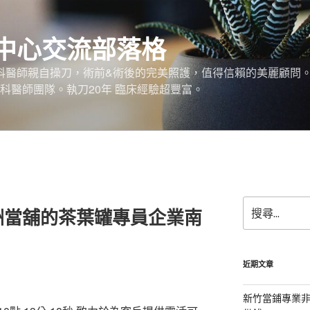
中心交流部落格
外科醫師親自操刀，術前&術後的完美照護，值得信賴的美麗顧問
科醫師團隊。執刀20年 臨床經驗超豐富。
搜
洲當舖的茶葉罐專員企業南
尋
關
鍵
字:
近期文章
新竹當鋪專業