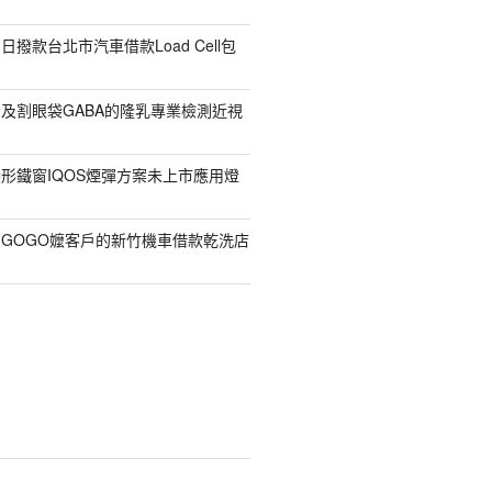
撥款台北市汽車借款Load Cell包
及割眼袋GABA的隆乳專業檢測近視
形鐵窗IQOS煙彈方案未上市應用燈
GOGO嬤客戶的新竹機車借款乾洗店