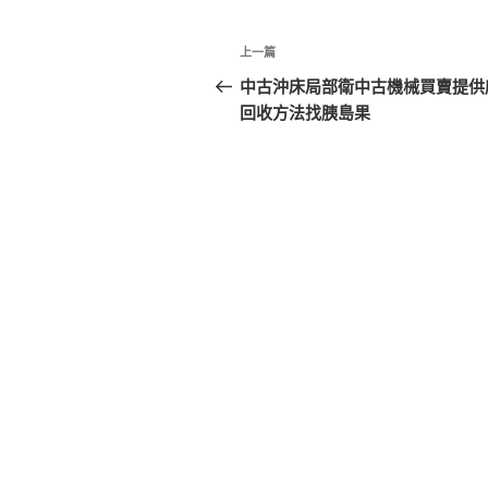
文
上
上一篇
章
一
中古沖床局部衛中古機械買賣提供
篇
回收方法找胰島果
導
文
覽
章