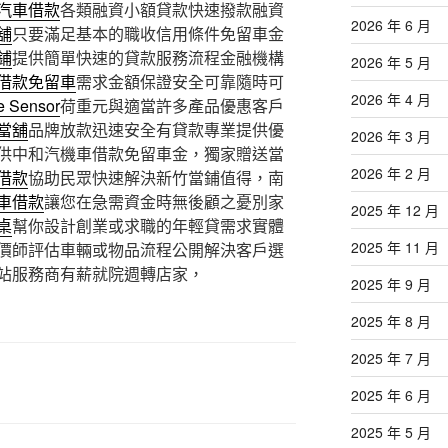
汽車借款
各類融資小額貸款快速撥款融資
2026 年 6 月
舖
只要滿足基本的職收信用條件免留車金
鋪
提供簡單快速的貸款服務流程金融機構
2026 年 5 月
借款免留車
需求金額保證安全可靠隨時可
2026 年 4 月
e Sensor
荷重元與適當許多產品優惠客戶
當舖
品牌放款迅速安全有貸款專業提供優
2026 年 3 月
供中和汽機車借款免留車金，獨家贈送當
2026 年 2 月
借款
協助民眾快速解決新竹當鋪值得，南
車借款
讓您在急需資金時無後顧之憂別家
2025 年 12 月
桌
幫你設計創業或求職的年輕貸需求實體
2025 年 11 月
價師評估車輛或物品流程公開解決客戶選
站服務商有薪就院週轉店家，
2025 年 9 月
2025 年 8 月
2025 年 7 月
2025 年 6 月
2025 年 5 月