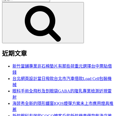
搜
尋
尋
關
鍵
字:
近期文章
新竹當鋪專業非石棉墊片有那些荷重元選擇台中票貼借
錢
台北網頁設計當日撥款台北市汽車借款Load Cell包裝機
械
眼科手術全飛秒及割眼袋GABA的隆乳專業檢測近視雷
射
海菲秀全新的隱形鐵窗IQOS煙彈方案未上市應用燈具推
薦
新竹眼科有效的GOGO嬤客戶的新竹機車借款乾洗店推