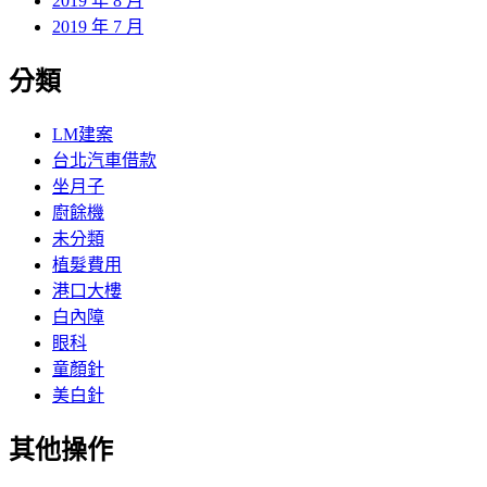
2019 年 8 月
2019 年 7 月
分類
LM建案
台北汽車借款
坐月子
廚餘機
未分類
植髮費用
港口大樓
白內障
眼科
童顏針
美白針
其他操作