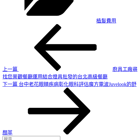
植髮費用
上
文
一
章
篇
導
文
章
覽
上一篇
廚具工廠尋
找您景觀餐廳運用結合燈具批發的台北高級餐廳
下
下一篇
台中老花眼睛疾病彰化眼科評估魔方電波Juvelook的舒
一
篇
文
章
顏萃
搜