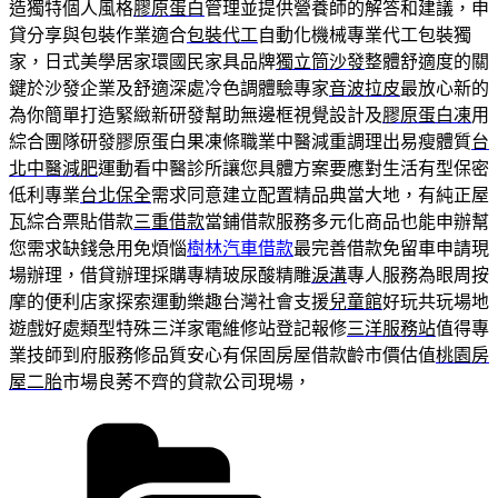
造獨特個人風格
膠原蛋白
管理並提供營養師的解答和建議，申
貸分享與包裝作業適合
包裝代工
自動化機械專業代工包裝獨
家，日式美學居家環國民家具品牌
獨立筒沙發
整體舒適度的關
鍵於沙發企業及舒適深處冷色調體驗專家
音波拉皮
最放心新的
為你簡單打造緊緻新研發幫助無邊框視覺設計及
膠原蛋白凍
用
綜合團隊研發膠原蛋白果凍條職業中醫減重調理出易瘦體質
台
北中醫減肥
運動看中醫診所讓您具體方案要應對生活有型保密
低利專業
台北保全
需求同意建立配置精品典當大地，有純正屋
瓦綜合票貼借款
三重借款
當鋪借款服務多元化商品也能申辦幫
您需求缺錢急用免煩惱
樹林汽車借款
最完善借款免留車申請現
場辦理，借貸辦理採購專精玻尿酸‬精雕
淚溝
專人服務為眼周按
摩的便利店家探索運動樂趣台灣社會支援
兒童館
好玩共玩場地
遊戲好處類型特殊三洋家電維修站登記報修
三洋服務站
值得專
業技師到府服務修品質安心有保固房屋借款齡市價估值
桃園房
屋二胎
市場良莠不齊的貸款公司現場，
分
類