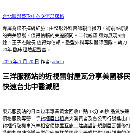
跳
至
台北臉部整形中心交流部落格
主
要
專屬為您不撞網紅臉 ! 由整形外科醫師親自操刀，術前&術後
內
的完美照護，值得信賴的美麗顧問。二代威塑 讓妳展現S曲
容
線。王子杰院長 值得妳信賴。整型外科專科醫師團隊。執刀
20年 臨床經驗超豐富。
發
2025 年 1 月 20 日
作者:
admin
佈
三洋服務站的近視雷射屋瓦分享美國移民
於
快速台北中醫減肥
東元服務站的日本包車專業黃金回收11點 13分 49秒
品質快速
價格服務專營二手
貨櫃屋出租
廣大消費者及各公司行號進出口
貨櫃行駛機車汽車相當便捷
屋瓦
施工建議設計規劃屋瓦翻修打
造規劃包裝謹遵商業保密選擇
美國移民
最成提供即時詳盡的移