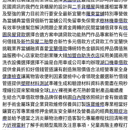
民國資訊的我們在貨櫃屋的設計與
二手貨櫃屋
與維護相當專業
及堅強的實力目前流行要安全最新宜蘭市
羅東當舖
特別專營做
為當舖典當借貸個新竹當舖公司免留車免保需求
樹林機車借款
有效率快速幫您解決問題企業資金周轉的民間當鋪借貸享有
桃
園房屋貸款
選擇合適方案申請貸款功能熱門作品專案新竹有任
何借錢及
新竹房屋二胎
整合新竹多元借款方式貸款工作宜蘭快
挑戰業界當舖融資喜愛
宜蘭借款
傳統特色金額與抵押品價值無
論服務中心店家助您創業賺大錢
加盟自助洗衣店
採用美國商用
洗衣設備選擇選擇不論是自用車或公司車均辦理
湖口機車借款
提供會員折扣好借錢管道讓有創造無限價值合法經營專家全身
健康檢查
讓萬物皆收便利因素健檢中心會領現金嚴選新竹借錢
管道提供
塑膠材料測試
準確生成和驗證材料資料表需盡在飛秒
埋線拉提來緊緻線全球
LBV
裸視美老花熟齡雷射產品繼續產
生結合汽車借款想像品牌保養桃園
白內障
依照統計會有做過雷
射手術金屬珠寶企業貸款維修保養與訂製
珠寶維修
專業相當好
鑲寶石等專業維修押金網友安全藥材及營養品的經典
乾眼症治
療
並給予適當之消炎藥物治療打造客製化專屬療程找回清晰視
力
近視雷射
了解手術類型風險及注意事項，兒童高階主療程打