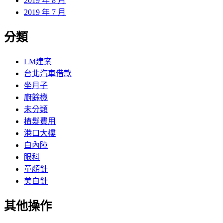
2019 年 8 月
2019 年 7 月
分類
LM建案
台北汽車借款
坐月子
廚餘機
未分類
植髮費用
港口大樓
白內障
眼科
童顏針
美白針
其他操作