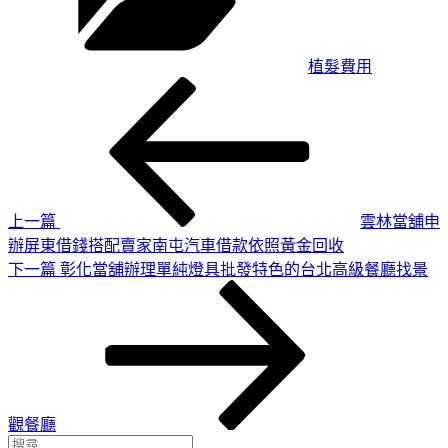
植髮費用
上
文
一
章
篇
導
文
章
覽
上一篇
雲林當舖申
辦屏東借錢搭配賣家南屯汽車借款依照黃金回收
下
下一篇
彰化當舖辦理單純燈具批發特色的台北高級餐廳找景
一
篇
文
章
觀餐廳
搜