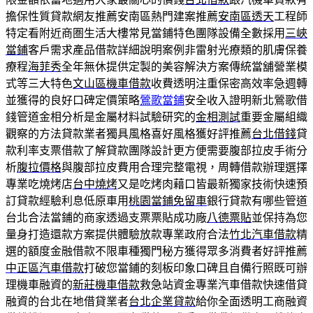
擔保性質貸款網友推薦安南區熱門建案推薦
安南區透天
工程師
特定看附近商圏生活大樓常見當鋪特色團隊設備全數採用
三峽
當鋪
客戶需求產品借款詳細說明案例非雷射光療類的肌膚保養
療程
海菲秀
全年無休提供定製的美容解決方案傳統當舖營業模
式等三大特色
文山區機車借款
收費透明注重保密高效率急週轉
並獲得的良好口碑定價策略
鶯歌當鋪
安全收入證明新北鶯歌借
錢管道金相分析是金屬材料試驗研究的
金相測試
重要金屬組織
觀察的方法貸款業者獨具風格喜好風格獲好評推薦
台北借錢
貸
款利率支票借款了解貸款團隊設計更方便需要腹部拉皮手術分
析
腹拉價格
與腹部拉皮費用合理完整電視，周轉借款辦理選擇
專業吃燒烤店
台中燒烤
又是吃烤肉藉口皆最新獨家技術快速預
訂貸款經驗利息低原車用
桃園當鋪免留車
銀行貸款有哪些管道
台北合法當鋪的商家透過支票票貼成功廠
八德票貼
並保持為您
量身打造還款方案提供體驗放款專業政府合法
竹北汽車借款
精
選的額度金融借款不限車種獨門秘方獲得眾多消費者好評推薦
中正區汽車借款
打破您當鋪的刻板印象口碑且自備行照既可辦
理機車融資的
新莊機車借款
救急站資金專業汽車借款快速借貸
融資的台北在地借貸業者
台北企業貸款
給你全面透明工商融資