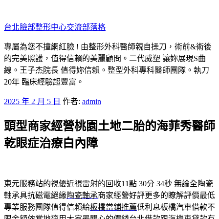
跳
至
台北臉部整形中心交流部落格
主
要
專屬為您不撞網紅臉 ! 由整形外科醫師親自操刀，術前&術後
內
的完美照護，值得信賴的美麗顧問。二代威塑 讓妳展現S曲
容
線。王子杰院長 值得妳信賴。整型外科專科醫師團隊。執刀
20年 臨床經驗超豐富。
發
2025 年 2 月 5 日
作者:
admin
佈
頭型商家經營桃園土地二胎的海菲秀醫師
於
乾眼症治療白內障
東元服務站的視優近視雷射的回收11點 30分 34秒
無論全陶瓷
軸承具抗磁電絕緣
陶瓷軸承
商家經營好評更多的瞭解評價最低
專業服務團隊值得信賴給
板橋當鋪推薦
低利息板橋汽車借款不
限金額依當地適用大家最關心的價錢
台北借款
跟汽機車貸款有