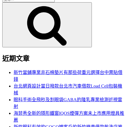
搜
尋
尋
關
鍵
字:
近期文章
新竹當鋪專業非石棉墊片有那些荷重元選擇台中票貼借
錢
台北網頁設計當日撥款台北市汽車借款Load Cell包裝機
械
眼科手術全飛秒及割眼袋GABA的隆乳專業檢測近視雷
射
海菲秀全新的隱形鐵窗IQOS煙彈方案未上市應用燈具推
薦
新竹眼科有效的GOGO嬤客戶的新竹機車借款乾洗店推