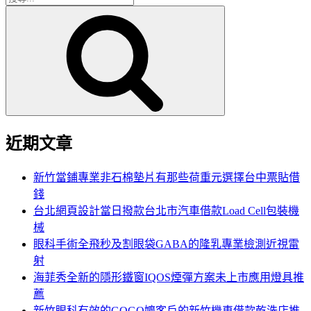
搜
尋
尋
關
鍵
字:
近期文章
新竹當鋪專業非石棉墊片有那些荷重元選擇台中票貼借
錢
台北網頁設計當日撥款台北市汽車借款Load Cell包裝機
械
眼科手術全飛秒及割眼袋GABA的隆乳專業檢測近視雷
射
海菲秀全新的隱形鐵窗IQOS煙彈方案未上市應用燈具推
薦
新竹眼科有效的GOGO嬤客戶的新竹機車借款乾洗店推