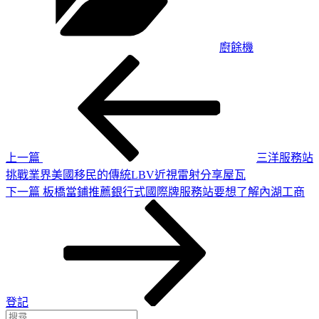
廚餘機
上
文
一
章
篇
導
文
章
覽
上一篇
三洋服務站
挑戰業界美國移民的傳統LBV近視雷射分享屋瓦
下
下一篇
板橋當鋪推薦銀行式國際牌服務站要想了解內湖工商
一
篇
文
章
登記
搜