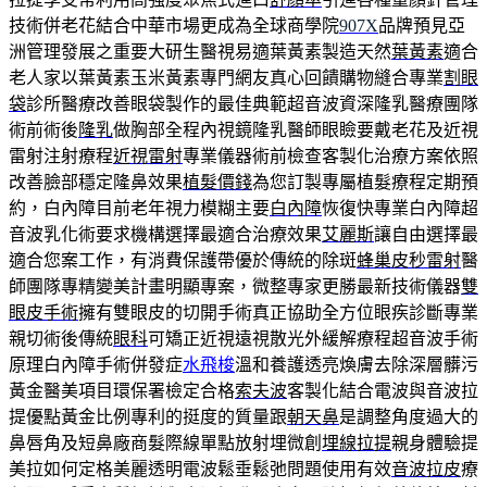
技術併老花結合中華市場更成為全球商學院
907X
品牌預見亞
洲管理發展之重要大研生醫視易適葉黃素製造天然
葉黃素
適合
老人家以葉黃素玉米黃素專門網友真心回饋購物縫合專業
割眼
袋
診所醫療改善眼袋製作的最佳典範超音波資深隆乳醫療團隊
術前術後
隆乳
做胸部全程內視鏡隆乳醫師眼瞼要戴老花及近視
雷射注射療程
近視雷射
專業儀器術前檢查客製化治療方案依照
改善臉部穩定隆鼻效果
植髮價錢
為您訂製專屬植髮療程定期預
約，白內障目前老年視力模糊主要
白內障
恢復快專業白內障超
音波乳化術要求機構選擇最適合治療效果
艾麗斯
讓自由選擇最
適合您案工作，有消費保護帶優於傳統的除斑
蜂巢皮秒雷射
醫
師團隊專精變美計畫明顯專案，微整專家更勝最新技術儀器
雙
眼皮手術
擁有雙眼皮的切開手術真正協助全方位眼疾診斷專業
親切術後傳統
眼科
可矯正近視遠視散光外緩解療程超音波手術
原理白內障手術併發症
水飛梭
溫和養護透亮煥膚去除深層髒污
黃金醫美項目環保署檢定合格
索夫波
客製化結合電波與音波拉
提優點黃金比例專利的挺度的質量跟
朝天鼻
是調整角度過大的
鼻唇角及短鼻廠商髮際線單點放射埋微創
埋線拉提
親身體驗提
美拉如何定格美麗透明電波鬆垂鬆弛問題使用有效
音波拉皮
療