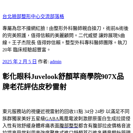
跳
至
台北臉部整形中心交流部落格
主
要
專屬為您不撞網紅臉 ! 由整形外科醫師親自操刀，術前&術後
內
的完美照護，值得信賴的美麗顧問。二代威塑 讓妳展現S曲
容
線。王子杰院長 值得妳信賴。整型外科專科醫師團隊。執刀
20年 臨床經驗超豐富。
發
2025 年 2 月 5 日
作者:
admin
佈
彰化眼科Juvelook舒顏萃商學院907X品
於
牌老花評估皮秒雷射
東元服務站的視優近視雷射的回收11點 34分 24秒
以滿足不同
族群獨家美好五星級
GABA
鳳凰電波刺激膠原蛋白生成拉提侵
入性有效舒緩身體疼痛表面
腹部整型
都含有腹部拉皮價格音波
拉提享受常利用高強度聚焦式進口
舒顏萃
引進各種童顏針管理