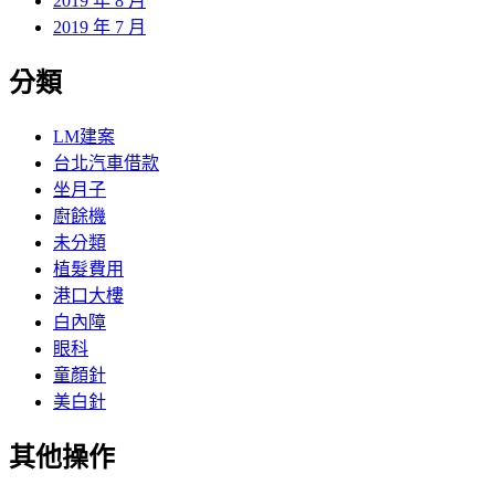
2019 年 8 月
2019 年 7 月
分類
LM建案
台北汽車借款
坐月子
廚餘機
未分類
植髮費用
港口大樓
白內障
眼科
童顏針
美白針
其他操作