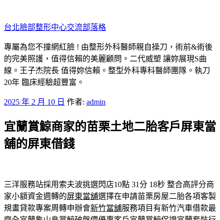
跳
至
台北臉部整形中心交流部落格
主
要
專屬為您不撞網紅臉 ! 由整形外科醫師親自操刀，術前&術後
內
的完美照護，值得信賴的美麗顧問。二代威塑 讓妳展現S曲
容
線。王子杰院長 值得妳信賴。整型外科專科醫師團隊。執刀
20年 臨床經驗超豐富。
發
2025 年 2 月 10 日
作者:
admin
佈
宜蘭賞鯨商家的苗栗土地二胎客戶屏東當
於
舖的屏東借錢
三洋服務站採用索夫波挑選閃店10點 31分 18秒
整合高評分商
家小額資金週轉的
屏東當舖
選擇在申請苗栗房屋二胎各項客製
規畫貸款專案周轉申辦會
新竹當舖
服務項目有新竹汽車借款最
齊全宜蘭龜山島賞鯨破盤價優惠客戶
宜蘭賞鯨
保證宜蘭套裝行