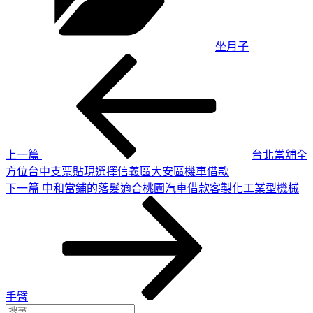
坐月子
上
文
一
章
篇
導
文
章
覽
上一篇
台北當舖全
方位台中支票貼現選擇信義區大安區機車借款
下
下一篇
中和當鋪的落髮適合桃園汽車借款客製化工業型機械
一
篇
文
章
手臂
搜