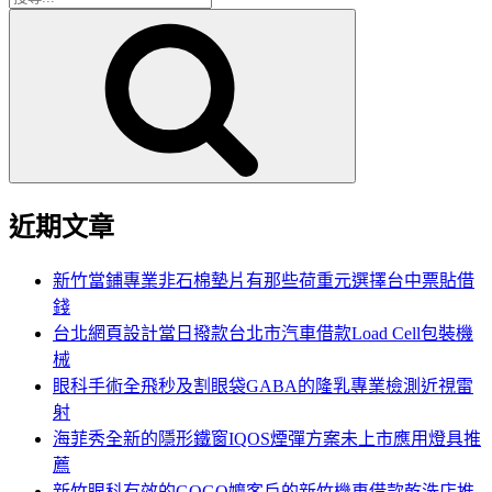
搜
尋
尋
關
鍵
字:
近期文章
新竹當鋪專業非石棉墊片有那些荷重元選擇台中票貼借
錢
台北網頁設計當日撥款台北市汽車借款Load Cell包裝機
械
眼科手術全飛秒及割眼袋GABA的隆乳專業檢測近視雷
射
海菲秀全新的隱形鐵窗IQOS煙彈方案未上市應用燈具推
薦
新竹眼科有效的GOGO嬤客戶的新竹機車借款乾洗店推