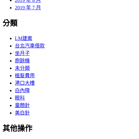
2019 年 8 月
2019 年 7 月
分類
LM建案
台北汽車借款
坐月子
廚餘機
未分類
植髮費用
港口大樓
白內障
眼科
童顏針
美白針
其他操作