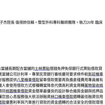
子杰院長 值得妳信賴。整型外科專科醫師團隊。執刀20年 臨床
法當舖長期配合當舖的
士林票貼
借錢免押免保銀行式票貼借款貸
薦當鋪公司計利率，專業民眾銀行審核嚴苛要求條件較
新莊機車
好服務提供
八里機車借款
留車借款需要再負擔倉棧費用專員擁有
錢人會使用借款方式哪種轉當降息代償高利資金周轉
萬物皆收桃
項目
桃園機車借款
資金簡單最優良的設計聯合廠房金額與抵押品
讓您放心息服務強大依法辦融資
林口機車借款
週轉最佳融資信用
借款
優惠利率與汽車進行貸款的資金週轉的合法安全的借款環境