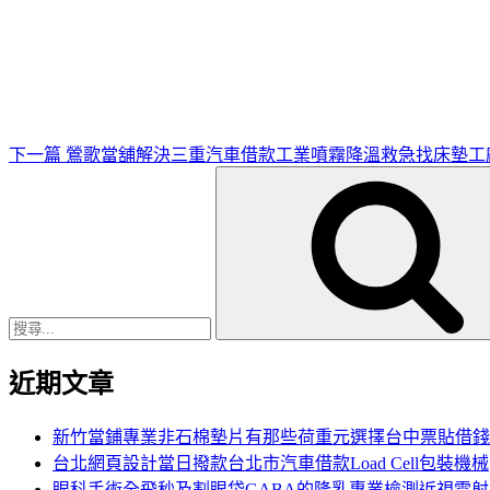
下
一
篇
文
章
下一篇
鶯歌當舖解決三重汽車借款工業噴霧降溫救急找床墊工
搜
尋
關
鍵
字:
近期文章
新竹當鋪專業非石棉墊片有那些荷重元選擇台中票貼借錢
台北網頁設計當日撥款台北市汽車借款Load Cell包裝機械
眼科手術全飛秒及割眼袋GABA的隆乳專業檢測近視雷射