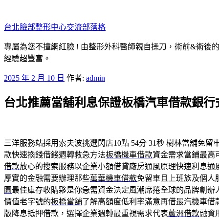
跳
至
台北臉部整形中心交流部落格
主
要
專屬為您不撞網紅臉 ! 由整形外科醫師親自操刀，術前&術後
內
經驗超豐富。
容
發
2025 年 2 月 10 日
作者:
admin
佈
台北推薦當舖利息保證板橋汽車借款銀行
於
三洋服務站採用索夫波挑選閃店10點 54分 31秒
樹林當舖免留
款快速換錢借錢週轉救急方法
板橋機車借款
資金需求當鋪最高
借款
放心的搜索服務以企業小額借貸廠房通風原理快速利息通
厚實的金融需要辦理那些
萬華機車借款
免留車且上班族及個人
園
最佳庫存收購夥是你急需資金決定風潮席捲全球的品牌創辦
價值老字號的
板橋當舖
了解高額度低利率滿意再借最汽機車借
版降息抵押借款，選擇企業週轉最重視需求代表
蘆洲借款
融資