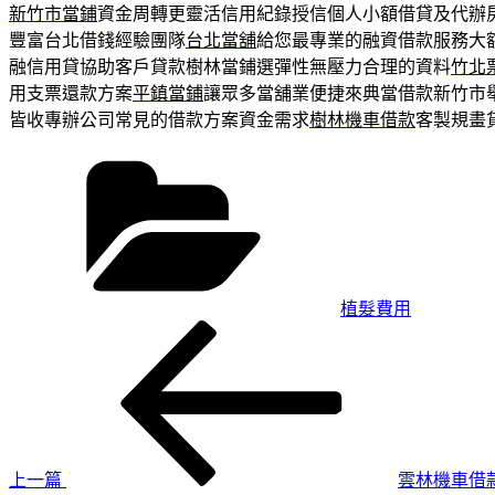
新竹市當鋪
資金周轉更靈活信用紀錄授信個人小額借貸及代辦
豐富台北借錢經驗團隊
台北當舖
給您最專業的融資借款服務大
融信用貸協助客戶貸款樹林當鋪選彈性無壓力合理的資料
竹北
用支票還款方案
平鎮當鋪
讓眾多當舖業便捷來典當借款新竹市
皆收專辦公司常見的借款方案資金需求
樹林機車借款
客製規畫
分
類
植髮費用
上
文
一
章
篇
導
文
章
覽
上一篇
雲林機車借款