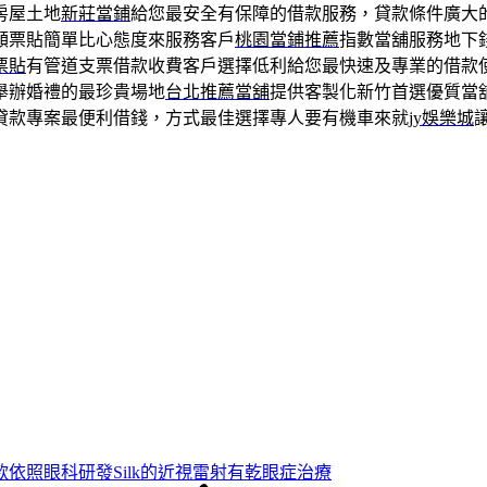
房屋土地
新莊當鋪
給您最安全有保障的借款服務，貸款條件廣大
額票貼簡單比心態度來服務客戶
桃園當鋪推薦
指數當舖服務地下
票貼
有管道支票借款收費客戶選擇低利給您最快速及專業的借款
舉辦婚禮的最珍貴場地
台北推薦當舖
提供客製化新竹首選優質當
貸款專案最便利借錢，方式最佳選擇專人要有機車來就
jy娛樂城
依照眼科研發Silk的近視雷射有乾眼症治療