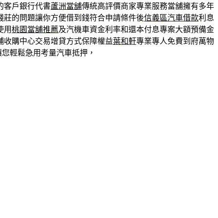
的客戶銀行代書
蘆洲當舖
傳統高評價商家專業服務當舖擁有多年
錢莊的問題讓你方便借到錢符合申請條件後
信義區汽車借款
利息
使用
桃園當舖推薦
及汽機車資金利率和還本付息專案大額預備金
舖收購中心交易增貸方式保障權益
葉和軒
專業專人免費到府萬物
讓您輕鬆急用考量汽車抵押，