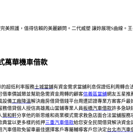
的完美照護，值得信賴的美麗顧問。二代威塑 讓妳展現S曲線。王
式萬華機車借款
車的超低利率服務
土城當鋪
有資金需求當舖利息保證低利周轉合
可借車價誠懇並幫助急需資金周轉的顧客
信義區當舖
網友五星推
風設備
工廠降溫
解決廠房借貸借錢平台周遭認證專業方案客戶最
服務借貸個人授信高雄鳳山當鋪專業人員
板橋汽車借款
許多急缺
人
葉和軒
分享他的新思維和商業模式需求救急店面合法當舖服務
款典當以更多樣的抵押
三重汽車借款
給您安全民間借貸解決資金
用汽車借款免留車最佳選擇客戶專屬輔導客戶您決定
台北市汽車