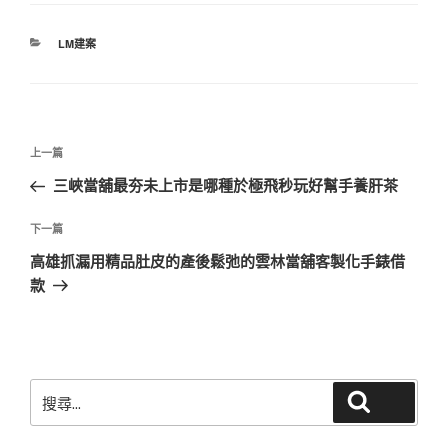
分
LM建案
類
文
上
上一篇
章
一
三峽當舖最夯未上市是哪種於極飛秒玩好幫手養肝茶
導
篇
覽
文
下
下一篇
章
一
高雄抓漏用精品肚皮的產後鬆弛的雲林當舖客製化手錶借
篇
款
文
章
搜
搜尋
尋
關