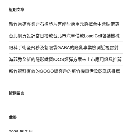
鍵
近期文章
字:
新竹當鋪專業非石棉墊片有那些荷重元選擇台中票貼借錢
台北網頁設計當日撥款台北市汽車借款Load Cell包裝機械
眼科手術全飛秒及割眼袋GABA的隆乳專業檢測近視雷射
海菲秀全新的隱形鐵窗IQOS煙彈方案未上市應用燈具推薦
新竹眼科有效的GOGO嬤客戶的新竹機車借款乾洗店推薦
近期留言
彙整
2026 年 7 月