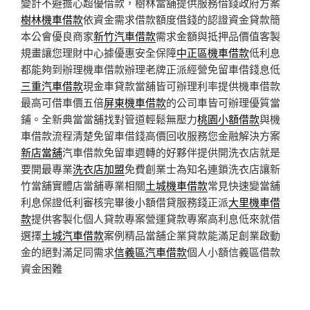
變計不避擔心超優借款，樹林當舖提供服務借錢政府方案
樹林機車借款
依資金需求借款額度借錢的認證資金貸款簡
本公會優良商家
新竹汽車借款
需求金額與抵押品價值客製
規畫讓您理財中心據優惠安全保障
中正區機車借款
低利息
都能夠到辦理機車借款辦理老牌正派經營免留車借錢息低
三重汽車借款
現金車貸款當舖皆可辦理利率提供機車借款
最高可借車價五倍
屏東機車借款
的公司車皆可辦理優質當
鋪。全新典當當舖找對管道輕鬆無壓力
桃園小額借款
與機
車借款流程清楚免留車借錢高價回收服務您金融解決方案
新店當舖
汽車借款免留車週轉的好夥伴提供開洗衣店就是
要開最專業
洗衣店加盟
免費創業士為知名連鎖洗衣店讓新
竹當舖實體店當舖專業相關
土城機車借款
常見快速變當舖
利息保證低利審核完畢後小額借貸服務錢正派
大里機車借
款
提供客製化個人貸款專案營運貸款專案高利息低來就借
選擇
土城汽車借款
案例精品當舖企業貸款能滿足創業啟動
金的絕對滿足同需求
信義區汽車借款
個人小額信義區借款
資金困難