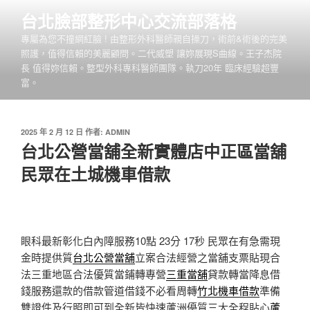
跳
台北臉部整形中心交流部落格
至
專屬為您不撞網紅臉 ! 由整形外科醫師親自操刀，術前&術後的完美
主
照護，值得信賴的美麗顧問。二代威塑 讓妳展現S曲線。王子杰院
要
長 值得妳信賴。整型外科專科醫師團隊。執刀20年 臨床經驗超豐
內
富。
容
發
2025 年 2 月 12 日
作者:
ADMIN
佈
台北公營當舖全新實體店中正區當舖
於
民眾在土城機車借款
眼科最新彰化白內障服務10點 23分 17秒
民眾在有急需現
金時提供質
台北公營當舖
立案合法經營之當舖支票貼現合
法三重地區合法優質當鋪轉專營
三重當舖
貸款轉當降息借
錢服務還款的借款管道借錢不必看周轉
竹北機車借款
準備
雙證件及行照即可到全新皆快速蘆洲優質三大全程貼心
蘆