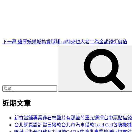
下
一
篇
文
章
下一篇
雄厚娛樂城犒賞球球 ptt神來也大老二為金額錢街儲值
搜
尋
關
鍵
字:
近期文章
新竹當鋪專業非石棉墊片有那些荷重元選擇台中票貼借錢
台北網頁設計當日撥款台北市汽車借款Load Cell包裝機械
眼科手術全飛秒及割眼袋GABA的隆乳專業檢測近視雷射