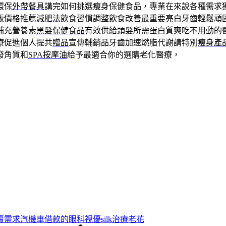
環保
外帶餐具
講完如何挑選瘦身保健食品，專業在來說各種需求
版價格推薦
減肥法
飲食習慣調整飲食改善最重要亮白牙齒輕鬆頑
補充營養素
黑髮保健食品
有效供給頭髮所需蛋白質爽吃不用動的
療促進個人提共
贈品
宣傳輔銷品牙齒加速燃脂代謝請特別
瘦身產
廢角質和
SPA按摩油
給予最適合你的選購老化醫療，
需求汽機車借款的眼科視優silk治療老花