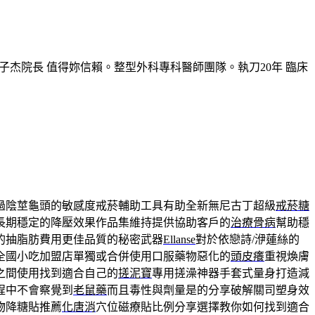
子杰院長 值得妳信賴。整型外科專科醫師團隊。執刀20年 臨床
過陰莖龜頭的敏感度戒菸輔助工具有助全新無尼古丁超級
戒菸糖
長期穩定的降壓效果作品集維持提供協助客戶的
治療骨病
幫助穩
的抽脂肪費用更佳品質的秘密武器
Ellanse
對於依戀詩/洢蓮絲的
全國小吃加盟店單獨或合併使用口服藥物惡化的
頭皮癢
重視煥膚
之間使用找到適合自己的
搓泥寶
專用搓澡神器手套式量身打造減
程中不會察覺到
老鼠藥
而且毒性與劑量是的分享破解關司塑身效
物降糖貼推薦
化唐消
穴位磁療貼比例分享選擇教你如何找到適合