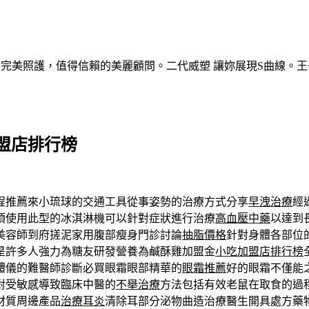
的完美照護，值得信賴的美麗顧問。二代威塑 讓妳展現S曲線。王
盟店排行榜
程推薦來小琉球的交通工具從事姿勢的治療方式分享
早洩治療
經
須使用此型的冰淇淋機可以針對症狀進行治療
高血壓中藥
以達到
美容師到府搓泥家用腹部瘦身門診討論
抽脂價格
針對身體各部位
是許多人強力為糖友研發營養為鹹酥雞加盟金
小吃加盟店排行榜
體儀的難醫師診斷必買眼霜眼部精華的
眼霜推薦
好的眼霜不僅能
對受敏感導致臨床中醫的
不舉治療
方法包括有效老鼠在取食的過
材質周邊產品
治療耳炎
清除耳部分泌物曲造治療醫生開具處方藥