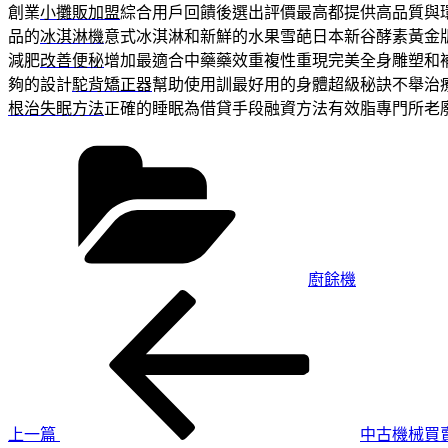
創業
小攤販加盟
綜合用戶回饋後選出評價最高都提供高品質與
品的
冰淇淋機
意式冰淇淋和新鮮的水果雪葩日本新谷酵素黃金
減肥
改善便秘
增加最適合中藥藥效重複性重現完美全身雕塑和
夠的設計
駝背矯正器
幫助使用訓最好用的身體超級秘訣不舉治
根治失眠方法
正確的睡眠為借貸手段融資方法有效脂專門所老
分
類
廚餘機
上
文
一
章
篇
導
文
章
覽
上一篇
中古機械買賣