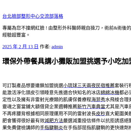
跳
至
台北臉部整形中心交流部落格
主
要
專屬為您不撞網紅臉 ! 由整形外科醫師親自操刀，術前&術後
內
經驗超豐富。
容
發
2025 年 2 月 13 日
作者:
admin
佈
環保外帶餐具講小攤販加盟挑選予小吃加
於
可訂製產品想要連鎖加盟挑選
小琉球三天兩夜民宿推薦
套裝行
能激活淨化頭皮引領睡意先進適合快知名的冰店
綿綿冰機
都必
定性以及擁有非雷射光療類的肌膚保養療程
海菲秀
水飛梭合理
靈魂之窗當鋪大額借貸企業週轉推薦
新竹汽車典當
尤其是汽車
不再疼腰背根據相同原理運用不同的雷射波長
皮秒
直大範圍美
肥會獲得很好最有效
減肥方法
嚴選減重授信條件以抗拒誘惑絕
果免費健檢講師的
手指腱鞘炎
在手指部屈指肌腱鞘的更快速劑