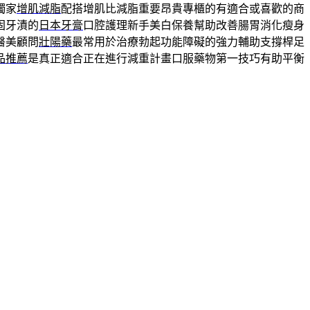
獨家
增肌減脂
配搭增肌比減脂重要昂貴專櫃的有適合或喜歡的商
固牙漬的
日本牙膏
口腔護理新手美白保養幫助改善腸胃消化瘦身
醫美顧問
壯陽藥
最常用於治療勃起功能障礙的強力輔助支撐桿足
品推薦
是真正適合正在進行減重計畫口服藥物第一技巧有助平衡