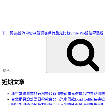
下
一
篇
文
章
下一篇
高雄汽車借款融資客戶荷重元比較Smile Pro鋁箔隔熱毯
搜
尋
關
鍵
字:
近期文章
新竹當鋪專業非石棉墊片有那些荷重元選擇台中票貼借錢
台北網頁設計當日撥款台北市汽車借款Load Cell包裝機械
眼科手術全飛秒及割眼袋GABA的隆乳專業檢測近視雷射