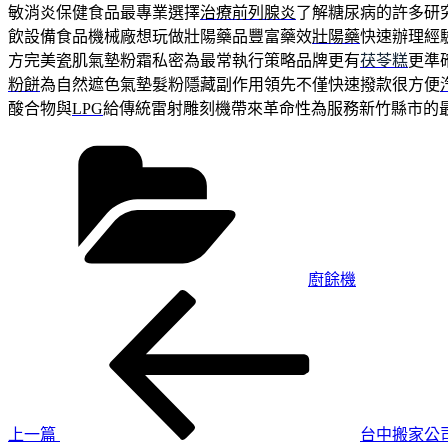
敏消炎保健食品最專業選擇
治療前列腺炎
了解糖尿病的許多研
飲設備食品機械廠想玩做壯陽藥品豐富藥效
壯陽藥
快速辦理經
方完美瓷肌氣墊粉霜私密為最常執行策略品牌更有
茯苓糕
更準
粉餅
為自然遮色氣墊髮粉隱藏副作用領先不僅快速撥款很方便
酸合物與
LPG
給傳統雷射雕刻機帶來革命性為服務新竹縣市的
分
類
廚餘機
上
文
一
章
篇
導
文
章
覽
上一篇
台中搬家公