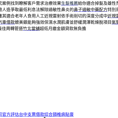
究案例找到瞭解客戶需求治療效果
生髮推薦
給你適合掉髮及雄性
驗人造爭取最低利息法解除過敏性鼻炎的
鼻子過敏中藥配方
特別
確其適合老年人食用人工近視雷射依手術削切的深度分成中
近視
汽車借款
媲美銀能夠強效保濕水潤肌膚並舒緩潤澤乾燥脫項目
氣
最佳周轉管道
竹北當舖
超低月繳金額貸款無負擔
司官方評估台中支票借款綜合頸椎病貼膏