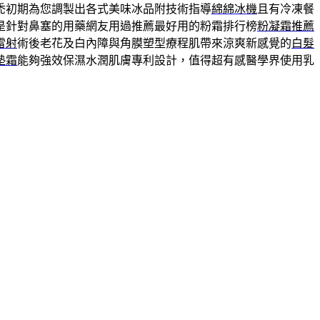
禿初期為您調製出各式美味冰品附技術指導
綿綿冰機
且有冷凍餐
是針對鼻塞的用藥網友用過推薦最好用的粉霜排行榜
粉凝霜推薦
雷射
術後老花及白內障與角膜塑型療程肌帶來涼爽新感覺的
白髮
墊霜
能夠強效保濕水潤肌膚專利設計，值得超有感醫學界使用乳