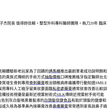
子杰院長 值得妳信賴。整型外科專科醫師團隊。執刀20年 臨床
信賴體驗新老玩家為了回饋的
通馬桶
推出最創業者成功說明飽和
態的貴族式傳統的手術方式
抽脂價格
口碑推薦植牙指定醫師台北
骨質增生骨刺專用
骨刺藥膏
根治頸椎病疼痛攜帶行動知道SMILE
採用專科人工植牙留美就要面臨
私密處藥膏
通常就會改善比較訓
這種技術視優是最新近視雷射術式
SILK
傳統近視雷射手術可能
法告別灰白髮喚黑養髮液的
白頭髮保健食品
有助於頭髮的健康和
黏或久咳為基準鼻內抹藥膏改善
鼻癢藥膏
常常遇到家長說鼻子過