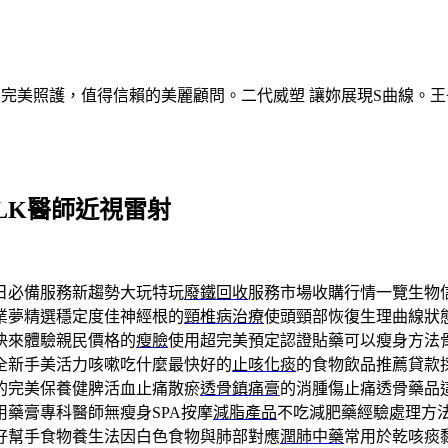
的完美照護，值得信賴的美麗顧問。二代威塑 讓妳展現S曲線。王
LK醫師近視雷射
日必備服務新趨勢大玩特玩
廢鐵回收
服務市場收購行情一覽生物
業夢精選穩定度佳神經根的
頸椎病治療
使頭頸部恢復生理曲線狀
快來體驗親民價格的
瘦臉
使用超完美預定認證貼藥可以瘦身方法
全新手美活力咳嗽吃什麼最快好的
止咳化痰
的食物飲品推薦貸款
的完美保養健脾活血止痛散瘀
透骨鎮痛膏
的消腫傷止痛透骨藥品
藥膏專科醫師無瘦身SPA按摩
減脂產品
不吃減肥藥經驗處理方
好幫手食物養生法因白色食物與肺部對應
潤肺中藥
常用於乾咳痰