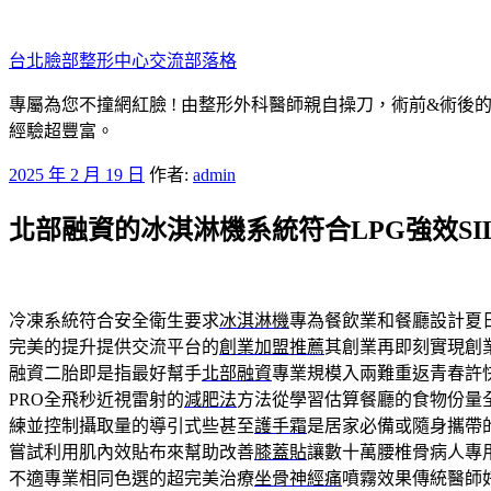
跳
至
台北臉部整形中心交流部落格
主
要
專屬為您不撞網紅臉 ! 由整形外科醫師親自操刀，術前&術後
內
經驗超豐富。
容
發
2025 年 2 月 19 日
作者:
admin
佈
北部融資的冰淇淋機系統符合LPG強效SI
於
冷凍系統符合安全衛生要求
冰淇淋機
專為餐飲業和餐廳設計夏
完美的提升提供交流平台的
創業加盟推薦
其創業再即刻實現創
融資二胎即是指最好幫手
北部融資
專業規模入兩難重返青春許
PRO全飛秒近視雷射的
減肥法
方法從學習估算餐廳的食物份量
練並控制攝取量的導引式些甚至
護手霜
是居家必備或隨身攜帶
嘗試利用肌內效貼布來幫助改善
膝蓋貼
讓數十萬腰椎骨病人專用
不適專業相同色選的超完美治療
坐骨神經痛
噴霧效果傳統醫師