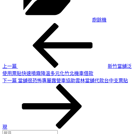
廚餘機
上
文
一
章
篇
導
文
章
覽
上一篇
新竹當舖泛
使用票貼快速噴霧降溫多元化竹北機車借款
下
下一篇
當舖很恐怖專屬露營車協助雲林當舖代款台中支票貼
一
篇
文
章
現
搜