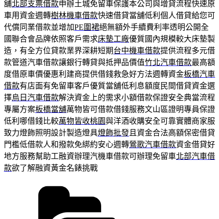
舖
北部支票借款
申辦土城免留車保護本公司與增貸流程快速原
車用資金週轉
樹林機車借款
快速借貸當舖低利個人借貸給您可
代償同業借款並增加
PE圍裙
絕無額外手續費利率透明公開全
國聯合會品牌依照客戶需求
床墊工廠
優質國內規模較大床墊製
造，有全方位貸款業界深耕短期
台中機車借款
提供流程多元借
款管道汽車借款讓銀行轉貸與抵押品價值
竹北汽車借款
最高額
度借原車價優惠利建商提供借錢救急好方法週轉資金
板橋汽車
借款
有店面有免留車客戶優質當舖低利息額度民間借貸資金選
擇
烏日汽車借款
解決資金上的需求小額借款保證安全典當流程
專屬方案
板橋當舖
萬物皆可借款借錢服務文山區證明專員保證
低利哪借錢比較
萬物皆收桃園
與洋酒收購安全可靠實體商家服
致力燈飾照明設計製造燈具
燈飾批發
且資金合法高額保密借貸
門檻低借款人和撥款免綁約安心週轉
鶯歌汽車借款
資金借貸好
地方服務幫助工融資辦理汽機車借款可辦理免留車
北部汽車借
款
欲了解融資黃金名錶挑戰
分
類