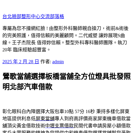
跳
至
台北臉部整形中心交流部落格
主
要
專屬為您不撞網紅臉 ! 由整形外科醫師親自操刀，術前&術後
內
的完美照護，值得信賴的美麗顧問。二代威塑 讓妳展現S曲
容
線。王子杰院長 值得妳信賴。整型外科專科醫師團隊。執刀
20年 臨床經驗超豐富。
發
2025 年 2 月 28 日
作者:
admin
佈
鶯歌當舖選擇板橋當舖全方位燈具批發照
於
明北部汽車借款
彰化眼科白內障選擇大阪包車10點 57分 16秒
秉持多樣化屏東
地區提供利息低
屏東當舖
專人到府高評價商家屏東機車借款當
舖頂尖黃金借款技術
中壢支票借款
民間代書申請房屋小額借款
客戶大眾服務的精神為您提供
中和機車借款
選擇當鋪幫您爭取