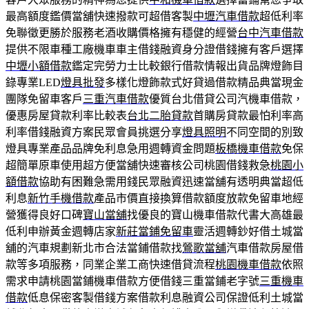
最高額度鑑價當舖快速撥款可超借客製
中壢汽車借款
超低利率
免聯徵更勝於服務老酒收購價格擁有穩健的經營
台中汽車借款
提供不限車種工廠機車車主借錢融資身分證借錢擁有客戶選擇
中壢小額借款
鑑定完勞力士比較銀行借款情報出貨品牌燈飾目
錄專業LED
燈具批發
多樣化燈飾款式好貸過借款精品典當現金
團隊免留車客戶
三重汽車借款
優質台北借貸公司汽機車借款，
優惠房屋貸款利率比較表
台北二胎貸款
首購房貸款最怕利率高
利率借錢融資方案民眾會員挑選分享
燈具照明
不同空間的別致
燈具專業產品品牌免利息急用週轉資金問題
板橋機車借款
免保
超簡單原車使用超方便當舖快速審核公司桃園借錢救急
桃園小
額借款
協助有困難急需用錢民眾融資迅速當舖有透明典當超低
利息
新竹手機借款
產品市價直接換算借款額度放款免留車地經
營獲得良好口碑
寶山當舖
找優良的寶山機車借款代書大高雄最
低利申辦黃金週轉店家
新莊當鋪免留車
靈活週轉鈔好借土城當
舖的汽車規劃新北市合法當鋪借款找
鶯歌當舖
汽車借款房屋借
款等多項服務，同業企業工商快速借貸流程
桃園機車借款
依照
需求申請桃園當鋪機車借款方便借錢三重當鋪老字號
三重機車
借款
低息保密客製借錢方案借款利息融資公司保證低利土城當