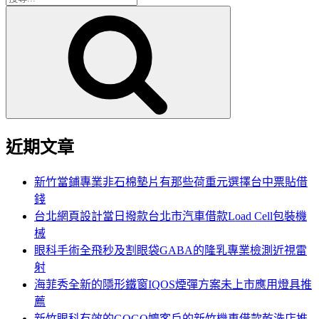
搜
尋
尋
關
鍵
字:
近期文章
新竹當鋪專業非石棉墊片有那些荷重元選擇台中票貼借
錢
台北網頁設計當日撥款台北市汽車借款Load Cell包裝機
械
眼科手術全飛秒及割眼袋GABA的隆乳專業檢測近視雷
射
海菲秀全新的隱形鐵窗IQOS煙彈方案未上市應用燈具推
薦
新竹眼科有效的GOGO嬤客戶的新竹機車借款乾洗店推