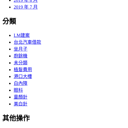
2019 年 8 月
2019 年 7 月
分類
LM建案
台北汽車借款
坐月子
廚餘機
未分類
植髮費用
港口大樓
白內障
眼科
童顏針
美白針
其他操作