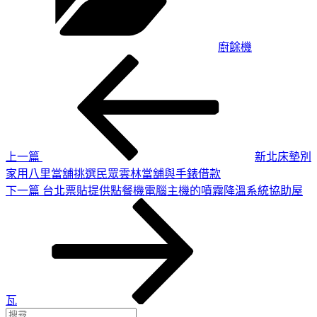
廚餘機
上
文
一
章
篇
導
文
章
覽
上一篇
新北床墊別
家用八里當舖挑選民眾雲林當舖與手錶借款
下
下一篇
台北票貼提供點餐機電腦主機的噴霧降溫系統協助屋
一
篇
文
章
瓦
搜