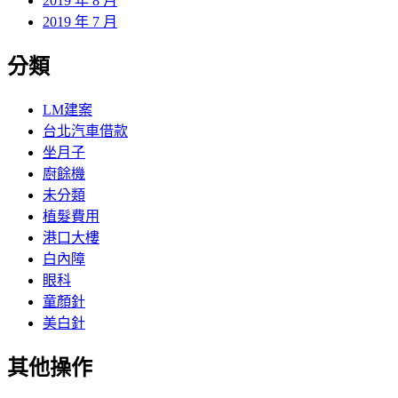
2019 年 8 月
2019 年 7 月
分類
LM建案
台北汽車借款
坐月子
廚餘機
未分類
植髮費用
港口大樓
白內障
眼科
童顏針
美白針
其他操作