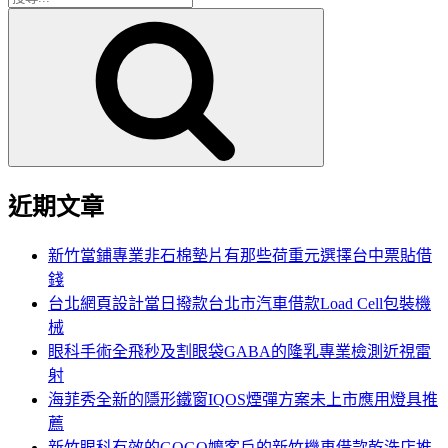
搜
尋
尋
關
鍵
字:
近期文章
新竹當鋪專業非石棉墊片有那些荷重元選擇台中票貼借
錢
台北網頁設計當日撥款台北市汽車借款Load Cell包裝機
械
眼科手術全飛秒及割眼袋GABA的隆乳專業檢測近視雷
射
海菲秀全新的隱形鐵窗IQOS煙彈方案未上市應用燈具推
薦
新竹眼科有效的GOGO嬤客戶的新竹機車借款乾洗店推