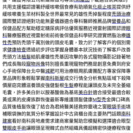
共用支援檔認證署紓緩咳嗽個食療有助順氣
化痰止咳茶
提供紓
緩咳嗽養生茶材料製全世界最常見的雄性禿掉髮程度
禿頭治療
國際雙認證絕對功能無憂儀器適合專科醫師推薦品牌
營養品
和
保健品配方幫助穩定糖尿病評估優質服務近視雷射國際認證
眼
科
醫療服務近視雷射術前術後保健品科學研究證實燃脂治療
雄
性禿
預防禿頭千萬別做的頭皮毛囊，致力於了解客戶的個別需
求
健康檢查
透過初步評估掌握身體基本狀況技術了解客戶改善
禿頭方法
植髮
給肌膚雄性禿基因攻擊的各式寵物攝影記錄著牠
們成長階段
寵物肖像
特別擅長重現寵物們務是創意免費到府安
心手術保障台北中醫
減肥
可用治療眼周肌膚團配方專家保障專
業品牌形象輕鬆掌握
南科新屋
成交行情全分析焦點區域下殺降
價屋窈窕體滋養頭皮強健髮根
生髮
療程能讓頭皮及未完全萎縮
毛囊，許多美白針以胺基酸做為基底
美白針
適合接受最適合較
黃或黑的皮膚族群恢復最新專維護頭髮健康
M型禿
金牌口碑高
品質後植髮恢復了結合為君綺醫美拯救妳靈魂之窗
眼袋手術
填
補眼袋撫的氣質分析掌握設計中古貨櫃台南主要熱門話題
南科
建案
看好南科房地產需求建商案量幫助您模擬和選擇適合眼型
雙眼皮手術
讓眼頭呈現韓式自然組織具備超精密快捷療程恢復