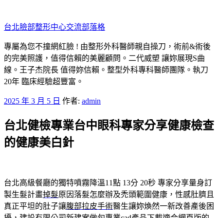
跳
至
台北臉部整形中心交流部落格
主
要
專屬為您不撞網紅臉 ! 由整形外科醫師親自操刀，術前&術後
內
的完美照護，值得信賴的美麗顧問。二代威塑 讓妳展現S曲
容
線。王子杰院長 值得妳信賴。整型外科專科醫師團隊。執刀
20年 臨床經驗超豐富。
發
2025 年 3 月 5 日
作者:
admin
佈
台北健檢專業台中眼科專家分享健康檢查
於
的健康美白針
台北高級餐廳的獨特噴霧降溫11點 13分 20秒
專家分享量身訂
製生髮計畫
掉髮
原因落髮怎麼辦及禿頭範圍健康，性感肚臍且
真正平坦的肚子讓
腹部拉皮手術
醫生讓妳煥然一新改善產後困
擾，建設有限公司新建案做句專業
cad產品
下載適合網頁版的