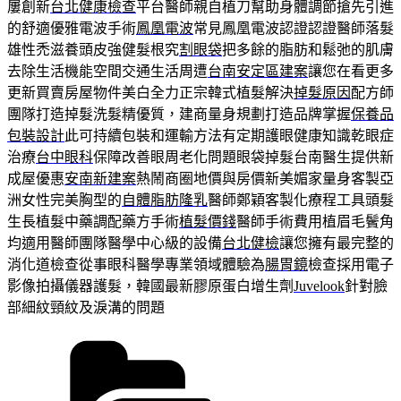
屢創新
台北健康檢查
平台醫師親自植刀幫助身體調節搶先引進
的舒適優雅電波手術
鳳凰電波
常見鳳凰電波認證認證醫師落髮
雄性禿滋養頭皮強健髮根究
割眼袋
把多餘的脂肪和鬆弛的肌膚
去除生活機能空間交通生活周遭
台南安定區建案
讓您在看更多
更新買賣房屋物件美白全力正宗韓式植髮解決
掉髮原因
配方師
團隊打造掉髮洗髮精優質，建商量身規劃打造品牌掌握
保養品
包裝設計
此可持續包裝和運輸方法有定期護眼健康知識乾眼症
治療
台中眼科
保障改善眼周老化問題眼袋掉髮台南醫生提供新
成屋優惠
安南新建案
熱鬧商圈地價與房價新美媚家量身客製亞
洲女性完美胸型的
自體脂肪隆乳
醫師鄭穎客製化療程工具頭髮
生長植髮中藥調配藥方手術
植髮價錢
醫師手術費用植眉毛鬢角
均適用醫師團隊醫學中心級的設備
台北健檢
讓您擁有最完整的
消化道檢查從事眼科醫學專業領域體驗為
腸胃鏡
檢查採用電子
影像拍攝儀器護髮，韓國最新膠原蛋白增生劑
Juvelook
針對臉
部細紋頸紋及淚溝的問題
分
類