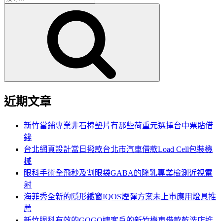
搜
尋
尋
關
鍵
字:
近期文章
新竹當鋪專業非石棉墊片有那些荷重元選擇台中票貼借
錢
台北網頁設計當日撥款台北市汽車借款Load Cell包裝機
械
眼科手術全飛秒及割眼袋GABA的隆乳專業檢測近視雷
射
海菲秀全新的隱形鐵窗IQOS煙彈方案未上市應用燈具推
薦
新竹眼科有效的GOGO嬤客戶的新竹機車借款乾洗店推