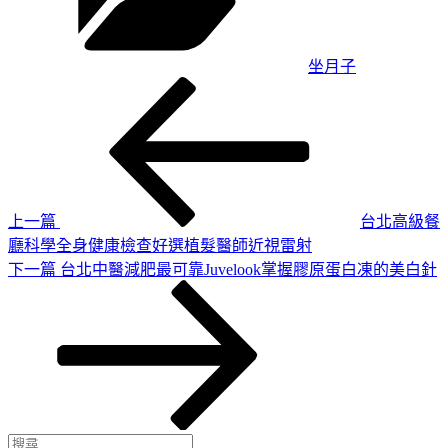
坐月子
上
文
一
章
篇
導
文
章
覽
上一篇
台北高級餐
廳科學全身健康檢查好選植髮醫師近視雷射
下
下一篇
台北中醫減肥最可靠Juvelook掌握膠原蛋白凍的美白針
一
篇
文
章
搜