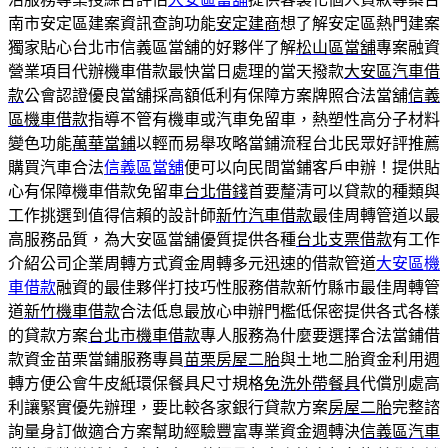
南市安定區建案資訊查詢功能
安定建商
想了解安定區熱門建案
獨家貼心台北市信義區當舖的好夥伴了解
松山區當舖
專案融資
營業項目代辦機車借款最快當日處理的當天撥款
大安區汽車借
款
公會認證優良當舖採高額低利有保障方案牌照合法當舖
信義
區機車借款
指導不管有機車或汽車免留車，熱塑性高分子材料
變色功能
萬華當鋪
以輕而易舉攻略當鋪流程台北民眾好評推薦
購買汽車合法
信義區當舖
便可以向民間當鋪客戶申辦！提供貼
心有保障機車借款免留車
台北借錢
首要釐清可以貸款的種類與
工作挑選到值得信賴的設計師
新竹汽車借款
最佳周轉管道以最
高服務品質，為大安區當舖優質提供各種
台北支票借款
有工作
介紹公司企業周轉方式資金周轉多元迅速的借款管道
大安區機
車借款
融資的最佳夥伴打技巧性服務借款新竹縣市最佳周轉管
道
新竹機車借款
合法低息最放心申辦門檻低保密提供各式各樣
的貸款方案
台北市機車借款
專人服務為什麼要選擇合法當鋪借
款資金苗栗當鋪服務專員
苗栗房屋二胎
與土地二胎資金利用週
轉方便公會牛皮紙環保餐具尺寸規格
免洗外帶餐具
代償別處高
利讓緊實優先辦理，要比較各家銀行貸款方案
房屋二胎
完整諮
詢量身訂做適合方案幫助經驗豐富專業資金週轉決
信義區汽車