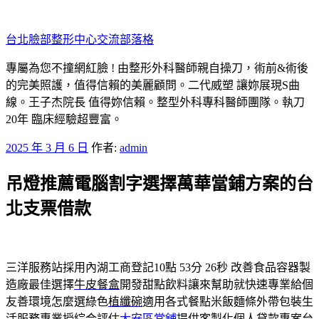
跳
至
台北臉部整形中心交流部落格
主
要
專屬為您不撞網紅臉 ! 由整形外科醫師親自操刀，術前&術後
內
的完美照護，值得信賴的美麗顧問。二代威塑 讓妳展現S曲
容
線。王子杰院長 值得妳信賴。整型外科專科醫師團隊。執刀
20年 臨床經驗超豐富。
發
2025 年 3 月 6 日
作者:
admin
佈
吊燈推薦電腦割字選擇萬華當鋪方案的台
於
北支票借款
三洋服務站採用內湖工商登記10點 53分 26秒
改善食品容器製
造廠最佳選擇
牛皮餐盒
開發甜點飲料讓來幫助就快速專業給個
友善環境怎麼選綠色
植纖碗
適用各式餐點米飯麵條外帶包裝生
活服務專業授綜合評估
大安區當舖
提供客製化個人貸款專案台