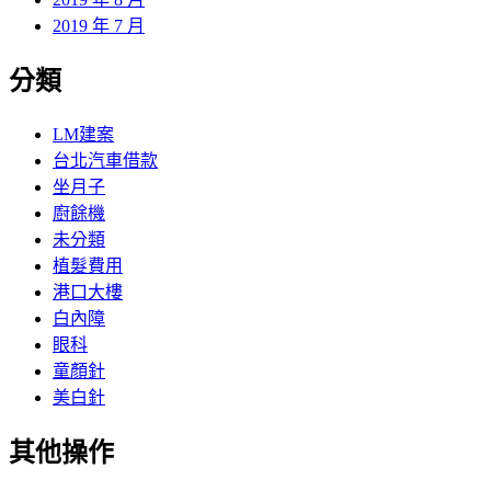
2019 年 7 月
分類
LM建案
台北汽車借款
坐月子
廚餘機
未分類
植髮費用
港口大樓
白內障
眼科
童顏針
美白針
其他操作