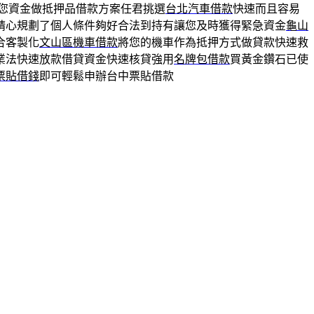
您資金做抵押品借款方案任君挑選
台北汽車借款
快速而且容易
精心規劃了個人條件夠好合法到持有讓您及時獲得緊急資金
龜山
合客製化
文山區機車借款
將您的機車作為抵押方式做貸款快速救
業法快速放款借貸資金快速核貸強用
名牌包借款
買黃金鑽石已使
票貼借錢
即可輕鬆申辦台中票貼借款