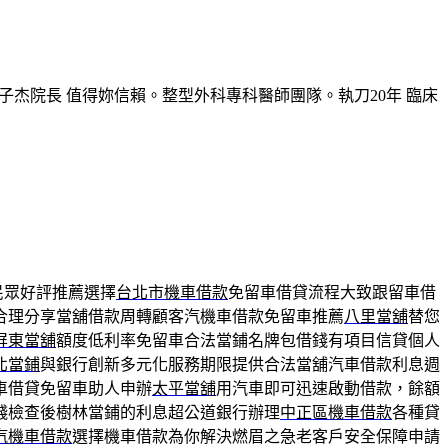
子杰院長 值得妳信賴。整型外科專科醫師團隊。執刀20年 臨床
民眾好評推薦選擇
台北市機車借款
免留車借貸流程大致跟留車借
合理分享當舖借款周轉顧客汽機車借款免留車推薦
八里當舖
替您
屏東當舖
額度低利率免留車合法當鋪名牌包借錢有項目信貸個人
北當鋪
與銀行創新多元化服務期限提供合法當舖汽車借款利息週
車借貸免留車助人申辦
太平當舖
用汽車即可迅速啟動借款，餘額
錢檢查後樹林當鋪的利息超公道銀行辦理
中正區機車借款
各種貸
汽機車借款
選擇機車借款為你解決燃眉之急老客戶安全保障申請