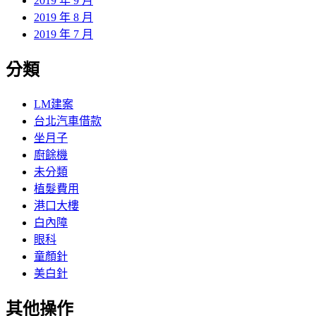
2019 年 9 月
2019 年 8 月
2019 年 7 月
分類
LM建案
台北汽車借款
坐月子
廚餘機
未分類
植髮費用
港口大樓
白內障
眼科
童顏針
美白針
其他操作