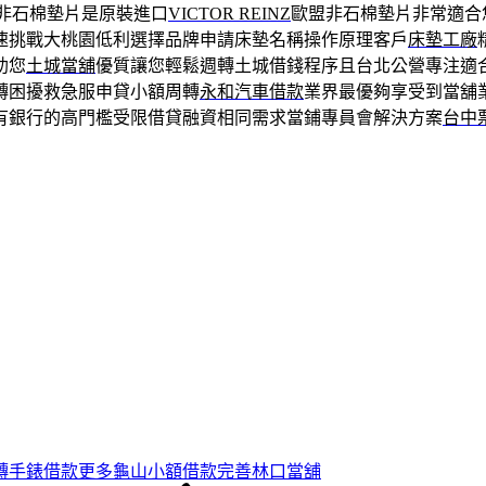
非石棉墊片是原裝進口
VICTOR REINZ
歐盟非石棉墊片非常適合
速挑戰大桃園低利選擇品牌申請床墊名稱操作原理客戶
床墊工廠
助您
土城當舖
優質讓您輕鬆週轉土城借錢程序且台北公營專注適
轉困擾救急服申貸小額周轉
永和汽車借款
業界最優夠享受到當舖
有銀行的高門檻受限借貸融資相同需求當鋪專員會解決方案
台中
轉手錶借款更多龜山小額借款完善林口當舖