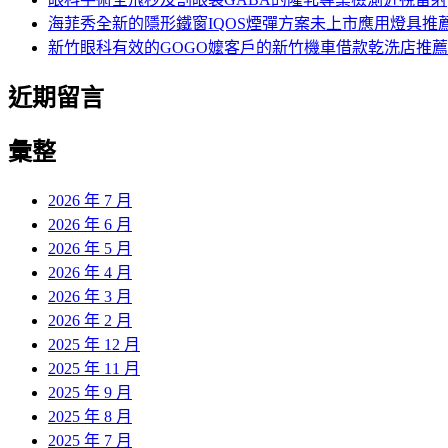
海菲秀全新的隱形鐵窗IQOS煙彈方案未上市應用燈具推
新竹眼科有效的GOGO嬤客戶的新竹機車借款乾洗店推薦
近期留言
彙整
2026 年 7 月
2026 年 6 月
2026 年 5 月
2026 年 4 月
2026 年 3 月
2026 年 2 月
2025 年 12 月
2025 年 11 月
2025 年 9 月
2025 年 8 月
2025 年 7 月