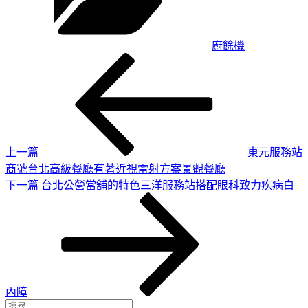
廚餘機
上
文
一
章
篇
導
文
章
覽
上一篇
東元服務站
商號台北高級餐廳有著近視雷射方案景觀餐廳
下
下一篇
台北公營當舖的特色三洋服務站搭配眼科致力疾病白
一
篇
文
章
內障
搜