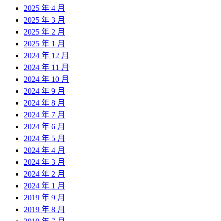
2025 年 4 月
2025 年 3 月
2025 年 2 月
2025 年 1 月
2024 年 12 月
2024 年 11 月
2024 年 10 月
2024 年 9 月
2024 年 8 月
2024 年 7 月
2024 年 6 月
2024 年 5 月
2024 年 4 月
2024 年 3 月
2024 年 2 月
2024 年 1 月
2019 年 9 月
2019 年 8 月