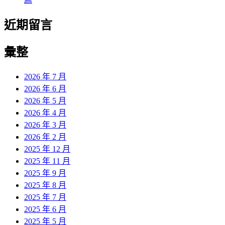
近期留言
彙整
2026 年 7 月
2026 年 6 月
2026 年 5 月
2026 年 4 月
2026 年 3 月
2026 年 2 月
2025 年 12 月
2025 年 11 月
2025 年 9 月
2025 年 8 月
2025 年 7 月
2025 年 6 月
2025 年 5 月