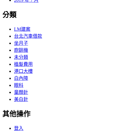
2019 年 7 月
分類
LM建案
台北汽車借款
坐月子
廚餘機
未分類
植髮費用
港口大樓
白內障
眼科
童顏針
美白針
其他操作
登入