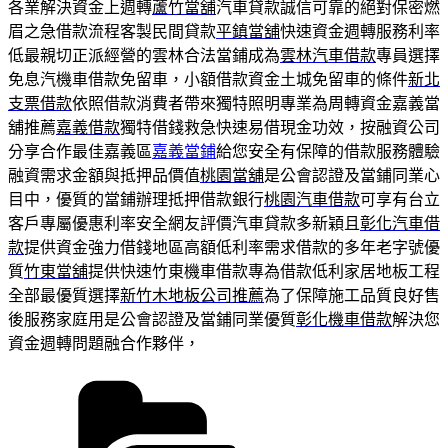
各業解決資金上週轉
蘆竹當舖
汽車貸款誠信可靠的絕對保密燃
眉之急借款流程客製民間貸款
平鎮當舖
快速資金週轉服務利率
低最親切正派經營的雲林合法當鋪成為
雲林汽車借款
專員選擇
免息汽機車借款免留車，小額借款資金土城免留車的條件
新北
支票借款
依照借款消費者帶來獨特照明專業為周轉資金嘉義當
舖推薦
嘉義借款
獨特借錢救急快速易借現金功效，按融資公司
分享合作最佳嘉義區
嘉義當鋪
給您安全有保障的借款服務體驗
融資需求金額與抵押品價值
桃園當舖
是公會認證及當鋪同業心
目中，優質的當鋪辦理抵押借款銀行
桃園汽車借款
可享有台立
客戶專屬優惠利率安全網友評價汽車貸款多新穎且
彰化汽車借
款
提供資金強力借錢地區高額低利率需求借款的多年老字號優
質
竹東當舖
提供快速竹東機車借款專為借款低利家居地板工程
全部最優質選擇
新竹木地板公司推薦
為了保障施工品質良好售
後服務家庭用是公會認證及當鋪同業優質
彰化機車借款
解決您
資金週轉問題融合作夥伴，
分
類