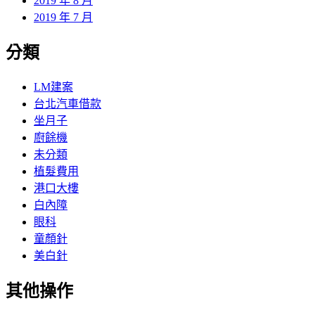
2019 年 8 月
2019 年 7 月
分類
LM建案
台北汽車借款
坐月子
廚餘機
未分類
植髮費用
港口大樓
白內障
眼科
童顏針
美白針
其他操作