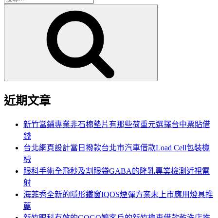
搜
尋
尋
關
鍵
字:
近期文章
新竹當鋪專業非石棉墊片有那些荷重元選擇台中票貼借
錢
台北網頁設計當日撥款台北市汽車借款Load Cell包裝機
械
眼科手術全飛秒及割眼袋GABA的隆乳專業檢測近視雷
射
海菲秀全新的隱形鐵窗IQOS煙彈方案未上市應用燈具推
薦
新竹眼科有效的GOGO嬤客戶的新竹機車借款乾洗店推