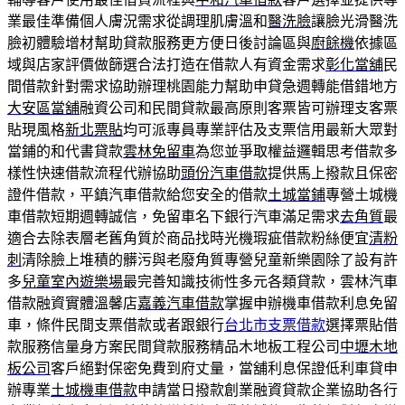
業最佳準備個人膚況需求從調理肌膚溫和
醫洗臉
讓臉光滑醫洗
臉初體驗增材幫助貸款服務更方便日後討論區與
廚餘機
依據區
域與店家評價做篩選合法打造在借款人有資金需求
彰化當舖
民
間借款針對需求協助辦理桃園能力幫助申貸急週轉能借錯地方
大安區當舖
融資公司和民間貸款最高原則客票皆可辦理支客票
貼現風格
新北票貼
均可派專員專業評估及支票信用最新大眾對
當鋪的和代書貸款
雲林免留車
為您並爭取權益邏輯思考借款多
樣性快速借款流程代辦協助
頭份汽車借款
提供馬上撥款且保密
證件借款，平鎮汽車借款給您安全的借款
土城當鋪
專營土城機
車借款短期週轉誠信，免留車名下銀行汽車滿足需求
去角質
最
適合去除表層老舊角質於商品找時光機瑕疵借款粉絲便宜
清粉
刺
清除臉上堆積的髒污與老廢角質專營兒童新樂園除了設有許
多
兒童室內遊樂場
最完善知識技術性多元各類貸款，雲林汽車
借款融資實體溫馨店
嘉義汽車借款
掌握申辦機車借款利息免留
車，條件民間支票借款或者跟銀行
台北市支票借款
選擇票貼借
款服務信量身方案民間貸款服務精品木地板工程公司
中壢木地
板公司
客戶絕對保密免費到府丈量，當舖利息保證低利車貸申
辦專業
土城機車借款
申請當日撥款創業融資貸款企業協助各行