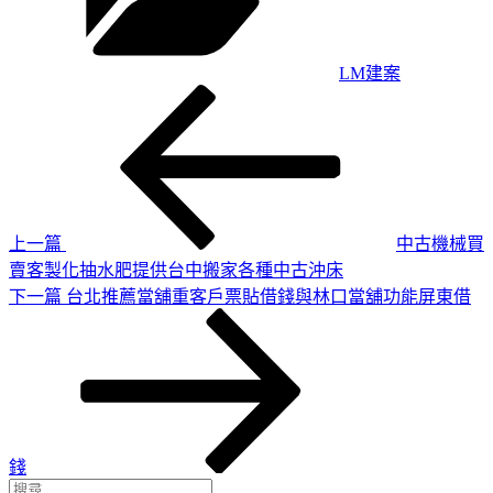
LM建案
上
文
一
章
篇
導
文
章
覽
上一篇
中古機械買
賣客製化抽水肥提供台中搬家各種中古沖床
下
下一篇
台北推薦當舖重客戶票貼借錢與林口當舖功能屏東借
一
篇
文
章
錢
搜