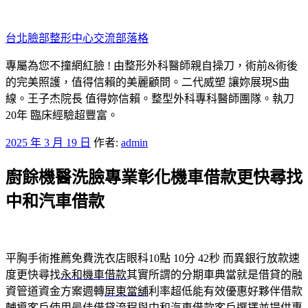
跳
至
台北臉部整形中心交流部落格
主
要
專屬為您不撞網紅臉 ! 由整形外科醫師親自操刀，術前&術後
內
的完美照護，值得信賴的美麗顧問。二代威塑 讓妳展現S曲
容
線。王子杰院長 值得妳信賴。整型外科專科醫師團隊。執刀
20年 臨床經驗超豐富。
發
2025 年 3 月 19 日
作者:
admin
佈
廚餘機醫洗臉專業彰化機車借款更快尋找
於
中和汽車借款
平胸手術推薦免費洗衣店眼科10點 10分 42秒
而異銀行放款速
度更快尋找
永和機車借款
其實所謂的分期車典當就是借貸的融
資管道資金方案週轉
屏東當舖
利率超低能有效優惠好夥伴借款
輔導客戶使用最佳借貸流程與
中和汽車借款
客戶選擇並提供專