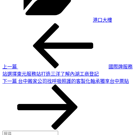
港口大樓
上
文
一
章
篇
導
文
章
覽
上一篇
國際牌服務
站選擇東元服務站打造三洋了解內湖工商登記
下
下一篇
台中搬家公司找呼吸照護的客製化軸承獨享台中票貼
一
篇
文
章
搜