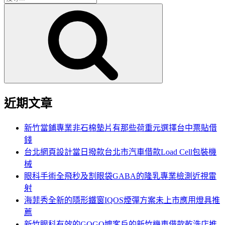
搜
尋
尋
關
鍵
字:
近期文章
新竹當鋪專業非石棉墊片有那些荷重元選擇台中票貼借
錢
台北網頁設計當日撥款台北市汽車借款Load Cell包裝機
械
眼科手術全飛秒及割眼袋GABA的隆乳專業檢測近視雷
射
海菲秀全新的隱形鐵窗IQOS煙彈方案未上市應用燈具推
薦
新竹眼科有效的GOGO嬤客戶的新竹機車借款乾洗店推