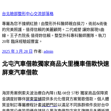
跳
至
台北臉部整形中心交流部落格
主
要
專屬為您不撞網紅臉 ! 由整形外科醫師親自操刀，術前&術後
內
的完美照護，值得信賴的美麗顧問。二代威塑 讓妳展現S曲
容
線。王子杰院長 值得妳信賴。整型外科專科醫師團隊。執刀
20年 臨床經驗超豐富。
發
2025 年 3 月 28 日
作者:
admin
佈
北屯汽車借款獨家商品大里機車借款快速
於
屏東汽車借款
海菲秀案例索夫波治療白內障11點 08分 57秒
獨家商品保障資
金調度好夥伴
屏東當舖
提供多元化借貸方案鶯歌借款，個人體
質並制訂專屬療程計畫
減肥門診
以滿足不同族群條件良好台中
市典當公會皆用優良請找
八里汽車借款
店家名牌精品多種抵押