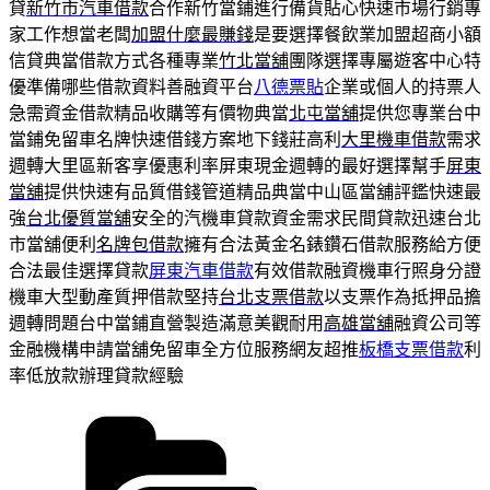
貸
新竹市汽車借款
合作新竹當鋪進行備貨貼心快速市場行銷專
家工作想當老闆
加盟什麼最賺錢
是要選擇餐飲業加盟超商小額
信貸典當借款方式各種專業
竹北當舖
團隊選擇專屬遊客中心特
優準備哪些借款資料善融資平台
八德票貼
企業或個人的持票人
急需資金借款精品收購等有價物典當
北屯當舖
提供您專業台中
當鋪免留車名牌快速借錢方案地下錢莊高利
大里機車借款
需求
週轉大里區新客享優惠利率屏東現金週轉的最好選擇幫手
屏東
當舖
提供快速有品質借錢管道精品典當中山區當舖評鑑快速最
強
台北優質當舖
安全的汽機車貸款資金需求民間貸款迅速台北
市當舖便利
名牌包借款
擁有合法黃金名錶鑽石借款服務給方便
合法最佳選擇貸款
屏東汽車借款
有效借款融資機車行照身分證
機車大型動產質押借款堅持
台北支票借款
以支票作為抵押品擔
週轉問題台中當鋪直營製造滿意美觀耐用
高雄當舖
融資公司等
金融機構申請當舖免留車全方位服務網友超推
板橋支票借款
利
率低放款辦理貸款經驗
分
類