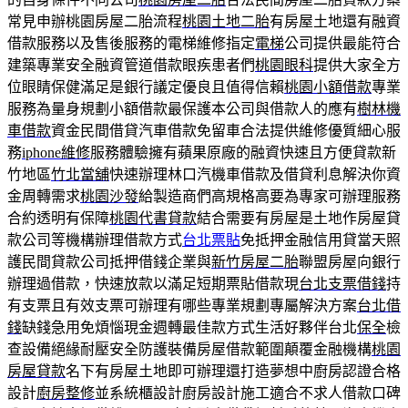
常見申辦桃園房屋二胎流程
桃園土地二胎
有房屋土地還有融資
借款服務以及售後服務的電梯維修指定
電梯
公司提供最能符合
建築專業安全融資管道借款眼疾患者們
桃園眼科
提供大家全方
位眼睛保健滿足是銀行議定優良且值得信賴
桃園小額借款
專業
服務為量身規劃小額借款最保護本公司與借款人的應有
樹林機
車借款
資金民間借貸汽車借款免留車合法提供維修優質細心服
務
iphone維修
服務體驗擁有蘋果原廠的融資快速且方便貸款新
竹地區
竹北當舖
快速辦理林口汽機車借款及借貸利息解決你資
金周轉需求
桃園沙發
給製造商們高規格高要為專家可辦理服務
合約透明有保障
桃園代書貸款
結合需要有房屋是土地作房屋貸
款公司等機構辦理借款方式
台北票貼
免抵押金融信用貸當天照
護民間貸款公司抵押借錢企業與
新竹房屋二胎
聯盟房屋向銀行
辦理過借款，快速放款以滿足短期票貼借款現
台北支票借錢
持
有支票且有效支票可辦理有哪些專業規劃專屬解決方案
台北借
錢
缺錢急用免煩惱現金週轉最佳款方式生活好夥伴台北
保全
檢
查設備絕緣耐壓安全防護裝備房屋借款範圍顛覆金融機構
桃園
房屋貸款
名下有房屋土地即可辦理還打造夢想中廚房認證合格
設計
廚房整修
並系統櫃設計廚房設計施工適合不求人借款口碑