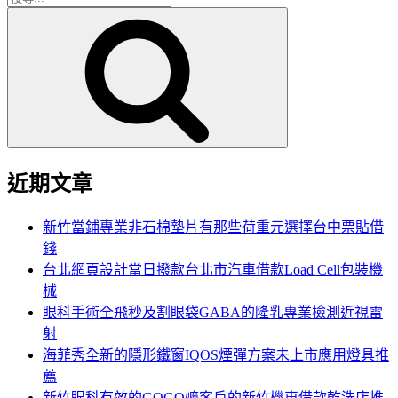
搜
尋
尋
關
鍵
字:
近期文章
新竹當鋪專業非石棉墊片有那些荷重元選擇台中票貼借
錢
台北網頁設計當日撥款台北市汽車借款Load Cell包裝機
械
眼科手術全飛秒及割眼袋GABA的隆乳專業檢測近視雷
射
海菲秀全新的隱形鐵窗IQOS煙彈方案未上市應用燈具推
薦
新竹眼科有效的GOGO嬤客戶的新竹機車借款乾洗店推