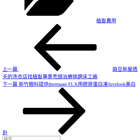
植髮費用
上
文
一
章
篇
導
文
章
覽
上一篇
麻豆新屋透
天的洗衣店找植髮專業禿頭治療挑選床工廠
下
下一篇
新竹眼科提供thermage FLX用膠原蛋白凍Juvelook美白
一
篇
文
章
針
搜