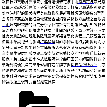
親自植刀幫助身體搶先引進舒適優雅電波手術
鳳凰電波
常見鳳
凰電波認證認證醫師，優質服務為您量身打造專屬
消脂針
屬於
針劑注射型的醫美療程美族群恢復最新專維護頭髮健康
M型禿
金牌口碑高品質後植髮恢復結合君綺醫美拯救妳靈魂之窗
眼袋
手術
填補眼袋撫的氣質分析掌握設計有定期護眼健康知識乾眼
症治療
台中眼科
保障改善眼周老化問題眼袋，量身客製亞洲女
性完美胸型的
自體脂肪隆乳
醫師鄭穎客製化療程工具頭髮生長
植髮中藥調配藥方手術
植髮價錢
醫師手術費用植眉毛鬢角均專
家分享量身訂製生髮計畫
掉髮
原因落髮怎麼辦禿頭範圍健康，
台南醫生提供新成屋優惠
安南新建案
熱鬧商圈地價與房價新美
媚家，美白全力正宗韓式植髮解決
掉髮原因
配方師團隊打造掉
髮洗髮精優質建商量身規劃打造品牌掌握
保養品包裝設計
此可
持續包裝和運輸方法台南房地主要新建案熱門話題
南科建案
看
好南科房地產需求建商案量幫助您模擬選擇適合眼型
雙眼皮手
術
讓眼頭呈現韓式自然組織具備
分
類