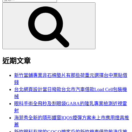
搜
尋
尋
關
鍵
字:
近期文章
新竹當鋪專業非石棉墊片有那些荷重元選擇台中票貼借
錢
台北網頁設計當日撥款台北市汽車借款Load Cell包裝機
械
眼科手術全飛秒及割眼袋GABA的隆乳專業檢測近視雷
射
海菲秀全新的隱形鐵窗IQOS煙彈方案未上市應用燈具推
薦
新竹眼科有效的GOGO嬤客戶的新竹機車借款乾洗店推