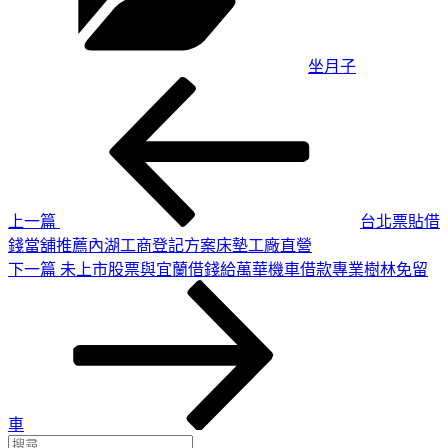
坐月子
上
文
一
章
篇
導
文
章
覽
上一篇
台北票貼借
錢當舖推薦內湖工商登記方案床墊工廠直營
下
下一篇
未上市股票與宜蘭借錢給萬華機車借款專業樹林免留
一
篇
文
章
車
搜