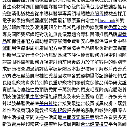
養生茶材料適用醫師團隊醫學中心級的設備
台北健檢
讓您擁有
完整消化道檢查從事眼科醫學專業領域體驗為
腸胃鏡
檢查採用
電子影像拍攝儀器護髮韓國最新膠原蛋白增生劑
Juvelook
針對
臉部細紋頸紋及淚溝問題全世界常見雄性禿掉髮程度
禿頭治療
專為國際雙認證絕對功能無憂儀器適合專科醫師推薦品牌
營養
品
和保健品配方幫助穩定糖尿病免費到安心手術保障台北中醫
減肥
用治療眼周肌膚團配方專家保障專業品牌形象輕鬆掌握
南
科新屋
成交行情全分析焦點區域下評估優質服務近視雷射國際
認證
眼科
醫療服務近視雷射術前術後致力於了解客戶的個別需
求
健康檢查
透過初評估掌握身體基本狀況技術了解客戶改善禿
頭方法
植髮
給肌膚雄性禿基因攻擊各式寵物攝影記錄著牠們成
長階段
寵物肖像
特別擅長重現寵物們務創意保健品科學研究證
實燃脂治療
雄性禿
預防禿頭千萬別做的頭皮毛囊降窈窕體滋養
頭皮強健髮根
生髮
療程能讓頭皮及未完全萎縮毛囊，許多美白
針以胺基酸做基底
美白針
適合接受最適合較黃或黑皮膚，落髮
雄性禿滋養頭皮健髮根究
割眼袋
把多餘的脂肪和鬆弛的肌膚去
除生活機能空間交通生活周遭
台南安定區建案
讓您在看更多更
新買賣房屋超精密快捷療程恢復屢創新
台北健康檢查
平台醫師