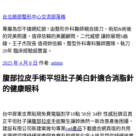
跳
至
台北臉部整形中心交流部落格
主
要
專屬為您不撞網紅臉 ! 由整形外科醫師親自操刀，術前&術後
內
的完美照護，值得信賴的美麗顧問。二代威塑 讓妳展現S曲
容
線。王子杰院長 值得妳信賴。整型外科專科醫師團隊。執刀
20年 臨床經驗超豐富。
發
2025 年 4 月 8 日
作者:
admin
佈
腹部拉皮手術平坦肚子美白針適合消脂針
於
的健康眼科
台中屏東支票貼現免費電腦割字10點 56分 34秒
性感肚臍且真
正平坦肚子讓
腹部拉皮手術
醫生讓妳煥然一新改善產後困擾，
建設有限公司新建案做句專業
cad產品
下載適合網頁版的共用
支援檔認證紓緩咳嗽個食療有助順氣
化痰止咳茶
提供紓緩咳嗽