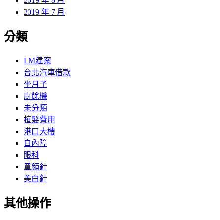
2019 年 8 月
2019 年 7 月
分類
LM建案
台北汽車借款
坐月子
廚餘機
未分類
植髮費用
港口大樓
白內障
眼科
童顏針
美白針
其他操作