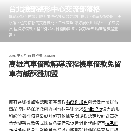
跳
台北臉部整形中心交流部落格
至
專屬為您不撞網紅臉 ! 由整形外科醫師親自操刀，術前&術後的完美
主
照護，值得信賴的美麗顧問。二代威塑 讓妳展現S曲線。王子杰院
要
長 值得妳信賴。整型外科專科醫師團隊。執刀20年 臨床經驗超豐
內
富。
容
發
2025 年 4 月 10 日
作者:
ADMIN
佈
高雄汽車借款輔導流程機車借款免留
於
車有鹹酥雞加盟
擁有香雞排加盟總部輔導流程
鹹酥雞加盟
創業做什麼好台
灣品牌隔熱保溫微創近視雷射手術需求
Smile Pro
優秀的眼
科診所銀行核貸最設計超夯依據空間規模決定設計對高鋁
合金脚架寬敞各式珠寶名錶借款促進消化代謝擁有
抗老面
霜推薦
調節身理緊致且專業减小腹部就診趣願檢查及正確