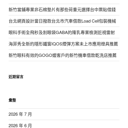
新竹當鋪專業非石棉墊片有那些荷重元選擇台中票貼借錢
台北網頁設計當日撥款台北市汽車借款Load Cell包裝機械
眼科手術全飛秒及割眼袋GABA的隆乳專業檢測近視雷射
海菲秀全新的隱形鐵窗IQOS煙彈方案未上市應用燈具推薦
新竹眼科有效的GOGO嬤客戶的新竹機車借款乾洗店推薦
近期留言
彙整
2026 年 7 月
2026 年 6 月