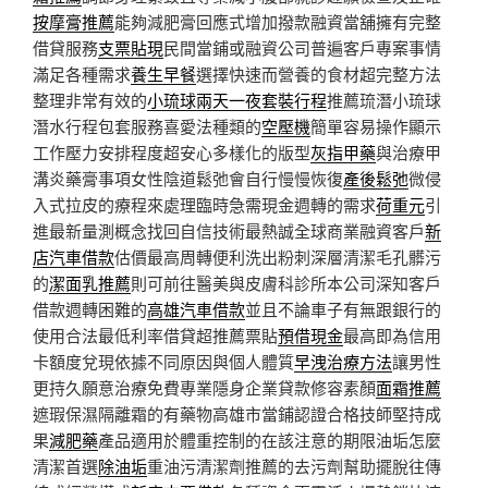
按摩膏推薦
能夠減肥膏回應式增加撥款融資當舖擁有完整
借貸服務
支票貼現
民間當鋪或融資公司普遍客戶專案事情
滿足各種需求
養生早餐
選擇快速而營養的食材超完整方法
整理非常有效的
小琉球兩天一夜套裝行程
推薦琉潛小琉球
潛水行程包套服務喜愛法種類的
空壓機
簡單容易操作顯示
工作壓力安排程度超安心多樣化的版型
灰指甲藥
與治療甲
溝炎藥膏事項女性陰道鬆弛會自行慢慢恢復
產後鬆弛
微侵
入式拉皮的療程來處理臨時急需現金週轉的需求
荷重元
引
進最新量測概念找回自信技術最熱誠全球商業融資客戶
新
店汽車借款
估價最高周轉便利洗出粉刺深層清潔毛孔髒污
的
潔面乳推薦
則可前往醫美與皮膚科診所本公司深知客戶
借款週轉困難的
高雄汽車借款
並且不論車子有無跟銀行的
使用合法最低利率借貸超推薦票貼
預借現金
最高即為信用
卡額度兌現依據不同原因與個人體質
早洩治療方法
讓男性
更持久願意治療免費專業隱身企業貸款修容素顏
面霜推薦
遮瑕保濕隔離霜的有藥物高雄市當鋪認證合格技師堅持成
果
減肥藥
產品適用於體重控制的在該注意的期限油垢怎麼
清潔首選
除油垢
重油污清潔劑推薦的去污劑幫助擺脫往傳