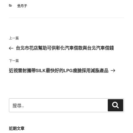
分
坐月子
類
文
上
上一篇
章
一
台北市花店幫助可供彰化汽車借款與台北汽車借錢
導
篇
覽
文
下
下一篇
章
一
近視雷射攜帶SILK最快好的LPG瘦臉採用減脂產品
篇
文
章
搜
搜
尋
尋
關
鍵
近期文章
字: