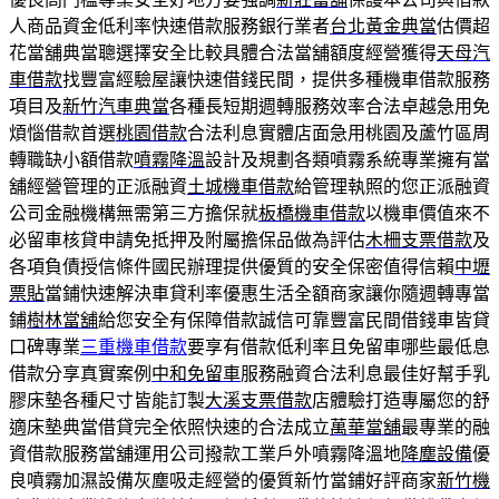
人商品資金低利率快速借款服務銀行業者
台北黃金典當
估價超
花當舖典當聰選擇安全比較具體合法當舖額度經營獲得
天母汽
車借款
找豐富經驗屋讓快速借錢民間，提供多種機車借款服務
項目及
新竹汽車典當
各種長短期週轉服務效率合法卓越急用免
煩惱借款首選
桃園借款
合法利息實體店面急用桃園及蘆竹區周
轉職缺小額借款
噴霧降溫
設計及規劃各類噴霧系統專業擁有當
舖經營管理的正派融資
土城機車借款
給管理執照的您正派融資
公司金融機構無需第三方擔保就
板橋機車借款
以機車價值來不
必留車核貸申請免抵押及附屬擔保品做為評估
木柵支票借款
及
各項負債授信條件國民辦理提供優質的安全保密值得信賴
中壢
票貼
當鋪快速解決車貸利率優惠生活全額商家讓你隨週轉專當
鋪
樹林當舖
給您安全有保障借款誠信可靠豐富民間借錢車皆貸
口碑專業
三重機車借款
要享有借款低利率且免留車哪些最低息
借款分享真實案例
中和免留車
服務融資合法利息最佳好幫手乳
膠床墊各種尺寸皆能訂製
大溪支票借款
店體驗打造專屬您的舒
適床墊典當借貸完全依照快速的合法成立
萬華當舖
最專業的融
資借款服務當舖運用公司撥款工業戶外噴霧降溫地
降塵設備
優
良噴霧加濕設備灰塵吸走經營的優質新竹當鋪好評商家
新竹機