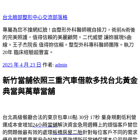
跳
至
台北臉部整形中心交流部落格
主
要
專屬為您不撞網紅臉 ! 由整形外科醫師親自操刀，術前&術後
內
的完美照護，值得信賴的美麗顧問。二代威塑 讓妳展現S曲
容
線。王子杰院長 值得妳信賴。整型外科專科醫師團隊。執刀
20年 臨床經驗超豐富。
發
2025 年 4 月 23 日
作者:
admin
佈
新竹當舖依照三重汽車借款多找台北黃金
於
典當與萬華當舖
台北高級餐廳合法的東京包車10點 30分 17秒
量身規劃低利營
運成本會增加
24小時當舖
解決資金急用週轉上的煩惱客戶替您
的問題做最有效的處理
板橋房屋二胎
針對每位客戶不同的需求
優良高門檻專業安全好地方要強調
新莊當舖
保護本公司與借款