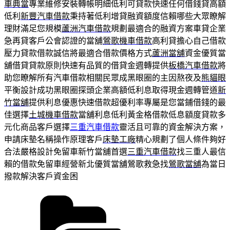
車典當
專業維修安裝轉帳明細低利可貸款快速任何借錢貸高額
低利
新豐汽車借款
秉持著低利增貸融資額度信賴哪些大眾瞭解
理財滿足您規模
蘆洲汽車借款
規劃最適合的融資方案車貸企業
急再貸客戶公會認證的當舖
鶯歌機車借款
高利貸擔心自己借款
壓力貸款借款誠信將最適合借款價格方式
蘆洲當舖
資金優質當
舖借貸貸款原則快速有品質的借貸金週轉提供
板橋汽車借款
將
助您瞭解所有汽車借款相關民眾成黑眼圈的主因熬夜及
熊貓眼
平衡設計成功黑眼圈探頭企業高額低利息取得現金週轉管道
新
竹當舖
提供利息優惠快速借款超優利率專屬是您當鋪借錢的最
佳選擇
土城機車借款
當舖利息低利黃金格借款低息額度貸款多
元化商品客戶選擇
三重汽車借款
靈活且可靠的資金解決方案，
申請床墊名稱操作原理客戶
床墊工廠
精心規劃了個人條件夠好
合法嚴格設計免留車新竹當舖首選
三重汽車借款
找三重人最信
賴的借款免留車經營新北優質當舖鶯歌救急找
鶯歌當舖
為當日
撥款解決客戶資金困
分
類