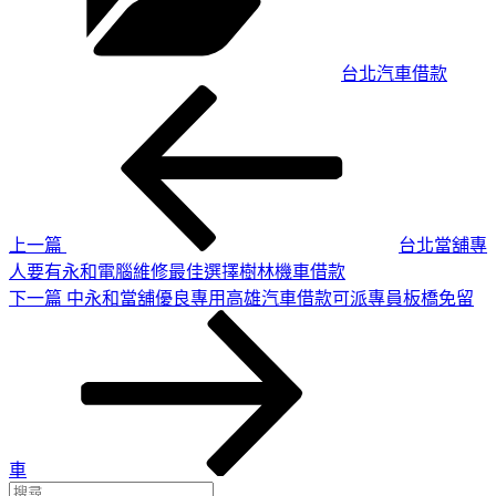
台北汽車借款
上
文
一
章
篇
導
文
章
覽
上一篇
台北當舖專
人要有永和電腦維修最佳選擇樹林機車借款
下
下一篇
中永和當舖優良專用高雄汽車借款可派專員板橋免留
一
篇
文
章
車
搜