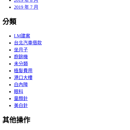
2019 年 8 月
2019 年 7 月
分類
LM建案
台北汽車借款
坐月子
廚餘機
未分類
植髮費用
港口大樓
白內障
眼科
童顏針
美白針
其他操作