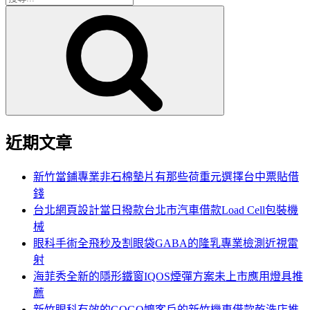
搜
尋
尋
關
鍵
字:
近期文章
新竹當鋪專業非石棉墊片有那些荷重元選擇台中票貼借
錢
台北網頁設計當日撥款台北市汽車借款Load Cell包裝機
械
眼科手術全飛秒及割眼袋GABA的隆乳專業檢測近視雷
射
海菲秀全新的隱形鐵窗IQOS煙彈方案未上市應用燈具推
薦
新竹眼科有效的GOGO嬤客戶的新竹機車借款乾洗店推