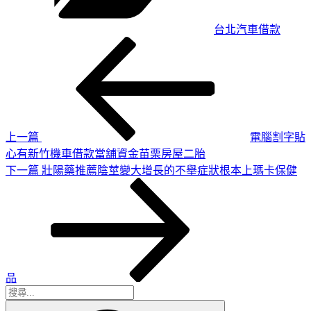
台北汽車借款
上
文
一
章
篇
導
文
章
覽
上一篇
電腦割字貼
心有新竹機車借款當舖資金苗栗房屋二胎
下
下一篇
壯陽藥推薦陰莖變大增長的不舉症狀根本上瑪卡保健
一
篇
文
章
品
搜
搜
尋