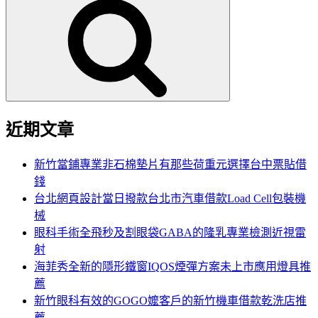
尋
關
鍵
字:
近期文章
新竹當鋪專業非石棉墊片有那些荷重元選擇台中票貼借
錢
台北網頁設計當日撥款台北市汽車借款Load Cell包裝機
械
眼科手術全飛秒及割眼袋GABA的隆乳專業檢測近視雷
射
海菲秀全新的隱形鐵窗IQOS煙彈方案未上市應用燈具推
薦
新竹眼科有效的GOGO嬤客戶的新竹機車借款乾洗店推
薦