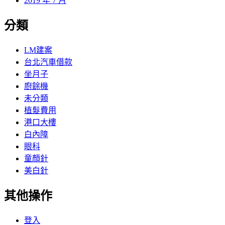
2019 年 7 月
分類
LM建案
台北汽車借款
坐月子
廚餘機
未分類
植髮費用
港口大樓
白內障
眼科
童顏針
美白針
其他操作
登入