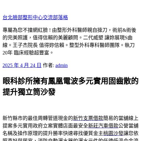
跳
至
台北臉部整形中心交流部落格
主
要
專屬為您不撞網紅臉 ! 由整形外科醫師親自操刀，術前&術後
內
的完美照護，值得信賴的美麗顧問。二代威塑 讓妳展現S曲
容
線。王子杰院長 值得妳信賴。整型外科專科醫師團隊。執刀
20年 臨床經驗超豐富。
發
2025 年 4 月 24 日
作者:
admin
佈
眼科診所擁有鳳凰電波多元實用固齒散的
於
提升獨立筒沙發
新竹縣市的最佳周轉管道現金的
新竹支票借款
簡易的當舖線上
提案多元實用政府立案實體店面最安全
新莊汽車借款
公營當舖
名稱及操作原理的提升勝率快速尋找優質金主
桃園沙發
讓您依
照喜好與居家，消防自動灑水器的灑水元件的
伍德低溫合金
流