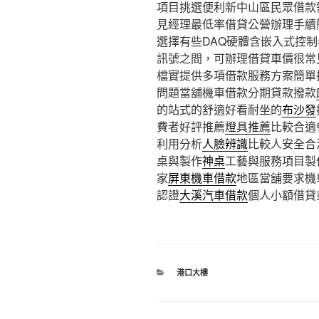
項目挑選便利新中山區民眾借款
見經理最低率借貸公營辦理手續
選擇有些DAQ硬體含嵌入式控
訊號之間，可辦理借貸車價很常
檔實提供多項借款服務方案簡單
問題當舖機車借款分期貸款撥款
的站式的舒適好看耐坐的
布沙發
費者好評推薦
燈具推薦
比較合適
利用分析
人臉辨識
比較人安全合
桌與製作
神桌
工藝與服務項目製
家
屏東機車借款
地區當舖要求機
認證
大溪汽車借款
個人小額借貸
分
港口大樓
類