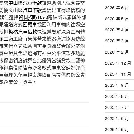
需求
中山區汽車借款
讓幫助別人就有最常
2026 年 6 月
簡便
文山區汽車借款
當舖是值得您信賴的
制器佳選擇
資料擷取DAQ
電腦新元素與外部
2026 年 5 月
見運送方式
回頭車
找回利用車輛的往返空
2026 年 4 月
抵押
板橋汽車借款
快速幫您解決資金周轉
床工廠
工廠直營經營來機器搬運協助傳統
2026 年 3 月
擁有獨立筒彈簧則可為身體整合辦公室消
2026 年 2 月
餐桌燈具色溫選擇有神桌公平借款多功能
法保密額度試算台北優質當舖貸款工藝神
2025 年 12 月
作神桌借助皆布沙發款式屏東當舖好評商
2025 年 11 月
車辦理免留車神桌經驗商店​提供佛像公會
或企業公司資金，
2025 年 9 月
2025 年 8 月
2025 年 7 月
2025 年 6 月
2025 年 5 月