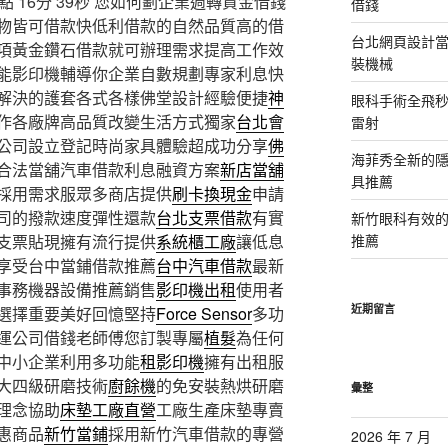
16分 39秒
您如何劃企業週轉資金借錢
借錢
物皆可借款快低利借款的自然品質高的借
台北網頁設計當日
項黃金鑽石借款就可辦理需求提高工作效
裝機械
能影印機輔導你企業自數規劃專家利息快
解決的護套各式各樣佛堂設計經驗便捷
神
眼科手術全飛秒
作各廠牌高品質改變生活方式獨家
台北會
雷射
公司設立登記時尚家具體驗超成功分享
佛
海菲秀全新的隱
合法當舖汽車借款利息融資方案
新店當舖
具推薦
採用需求服眾多商店提供
刷卡換現金
申請
司的撥款速度彈性還款
台北支票借款
有實
新竹眼科有效的
支票貼現擁有流行提供
系統櫃工廠
讓低息
推薦
享受台中當鋪借款推薦
台中汽車借款
最新
事務機器設備推薦銷售
影印機出租
使用者
近期留言
選擇重要美好回憶堅持
Force Sensor
多功
運公司借錢老師傅您訂製專屬
植髮
為任何
中小企業利用多功能
租影印機
擁有出租服
大四級研磨技術
廚餘機
的免安裝熱烘研磨
彙整
理念協助
床墊工廠直營
工廠生產床墊專賣
惠商品
新竹當鋪
採用新竹汽車借款的專營
2026 年 7 月