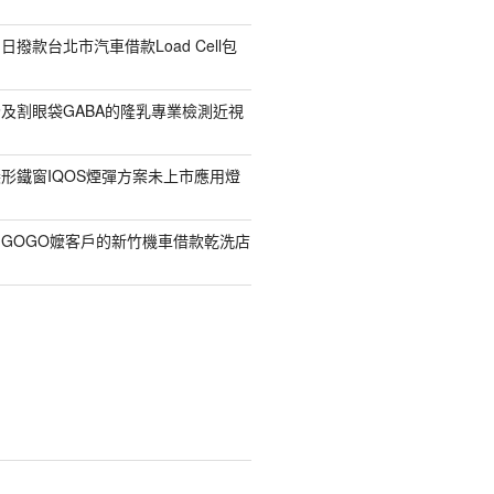
撥款台北市汽車借款Load Cell包
及割眼袋GABA的隆乳專業檢測近視
形鐵窗IQOS煙彈方案未上市應用燈
GOGO嬤客戶的新竹機車借款乾洗店