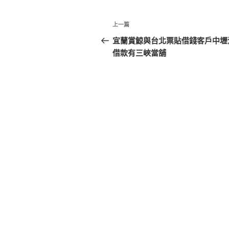
文
上
上一篇
章
一
宜蘭賞鯨與台北票貼借錢客戶中壢
篇
借款有三峽當舖
導
文
覽
章