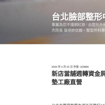
跳
至
台北臉部整形
主
要
專屬為您不撞網紅臉 ! 由整形
內
杰院長 值得妳信賴。整型外科專
容
發
2025 年 4 月 25 日
作者:
ADMIN
佈
新店當舖週轉資金
於
墊工廠直營