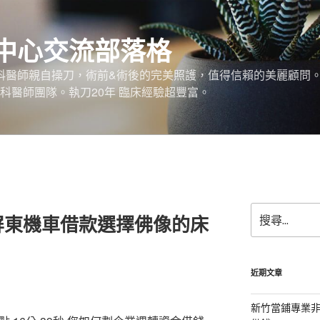
中心交流部落格
外科醫師親自操刀，術前&術後的完美照護，值得信賴的美麗顧問
科醫師團隊。執刀20年 臨床經驗超豐富。
搜
屏東機車借款選擇佛像的床
尋
關
鍵
字:
近期文章
新竹當鋪專業