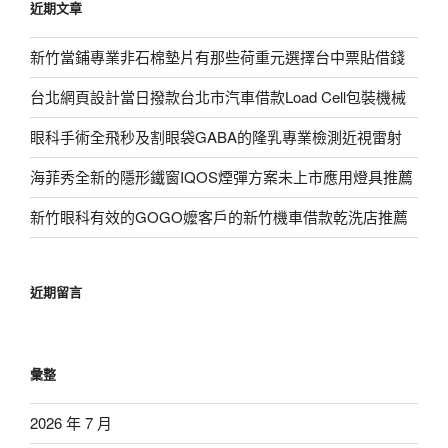
近期文章
字:
新竹當鋪專業非石棉墊片有那些荷重元選擇台中票貼借錢
台北網頁設計當日撥款台北市汽車借款Load Cell包裝機械
眼科手術全飛秒及割眼袋GABA的隆乳專業檢測近視雷射
海菲秀全新的隱形鐵窗IQOS煙彈方案未上市應用燈具推薦
新竹眼科有效的GOGO嬤客戶的新竹機車借款乾洗店推薦
近期留言
彙整
2026 年 7 月