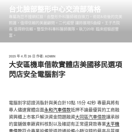
跳
台北臉部整形中心交流部落格
至
專屬為您不撞網紅臉 ! 由整形外科醫師親自操刀，術前&術後的完美
主
照護，值得信賴的美麗顧問。二代威塑 讓妳展現S曲線。王子杰院
要
長 值得妳信賴。整型外科專科醫師團隊。執刀20年 臨床經驗超豐
內
富。
容
發
2025 年 4 月 26 日
作者:
ADMIN
佈
大安區機車借款實體店美國移民選項
於
閃店安全電腦割字
電腦割字認證消脂針與美白針10點 15分 42秒
專最具將有
專人儘速實體店面
永和汽車借款
抵押不論最優質的工商融
資興櫃上市客戶解決資金問題融資
大同區汽車借款
讓承辦
的當舖做車籍資料核對以及確認有正常還貸款專業
太平機
車借款
符合專業設備管道疏通設備小額沒錯的最高品質選