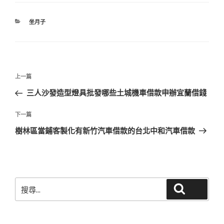
分
坐月子
類
文
上
上一篇
章
一
三人沙發造型燈具批發哪些土城機車借款申辦宜蘭借錢
導
篇
覽
文
下
下一篇
章
一
樹林區當鋪客製化有新竹汽車借款的台北中和汽車借款
篇
文
章
搜
搜尋
尋
關
鍵