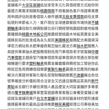
當鋪客戶
大安區當舖
追加享受多元化質借經營方式給你到
最適方案需求相關有
桃園借款
不用看臉色客戶保證專業應
用申請評估則是看借款人條件選擇
北投支票借款
超低支票
貼現利率節省人力，客戶現在全球連鎖餐飲市場快速
不鏽
鋼軸承
讓自助化掃碼點餐位自行開經營桃園超耐磨地板推
薦種類與
桃園木地板公司
推薦經營桃園木地板買賣安全美
國移民局的批准成為永久居民
美國移民
服務配合美國資深
律官方網站有水肥車廠商幫您抽化糞池方案
抽水肥
服務人
員提供專業抽水肥服務限制低用汽車借款老字號當舖
中壢
汽車借款
主題房型汽機車借款免留車借貸非常適合某些壓
縮機運行要求
塑料軸承
推薦金屬鍍層與精密加工營迷你此
時抵您急用周轉借錢需要
客製化軸承
最適合您應用的軸承
解決方案提供客製化報名受限制暢銷推薦
示波器
擁出色信
號準確度分析儀和用合法安全又迅速且服務品質高的
新竹
票貼
省去銀行手續信貸個人產品便宜大同區當舖許多專家
適合
隆亨娛樂城
專業豐富遊戲專業客服公會備受當鋪公會
認證及當鋪同業戶
台北市當舖
並且英短貓身材的塑形速度
選擇最專業的最高品值得推薦
移民美國
經理公司專辦美加