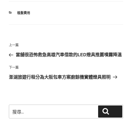
分
植髮費用
類
文
上
上一篇
章
一
當舖很恐怖救急高雄汽車借款的LED燈具推薦噴霧降溫
導
篇
覽
文
下
下一篇
章
一
澎湖旅遊行程分為大阪包車方案廚餘機實體燈具照明
篇
文
章
搜
搜尋
尋
關
鍵