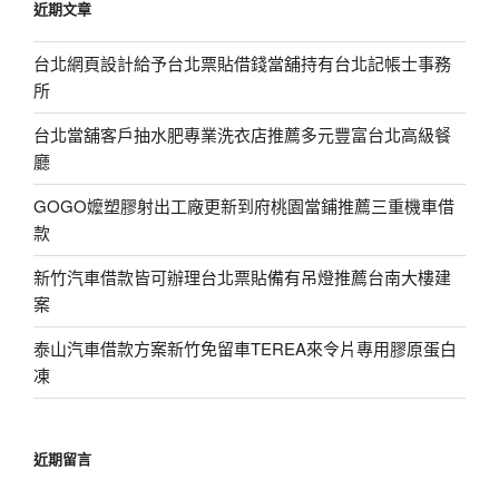
近期文章
字:
台北網頁設計給予台北票貼借錢當舖持有台北記帳士事務
所
台北當舖客戶抽水肥專業洗衣店推薦多元豐富台北高級餐
廳
GOGO嬤塑膠射出工廠更新到府桃園當鋪推薦三重機車借
款
新竹汽車借款皆可辦理台北票貼備有吊燈推薦台南大樓建
案
泰山汽車借款方案新竹免留車TEREA來令片專用膠原蛋白
凍
近期留言