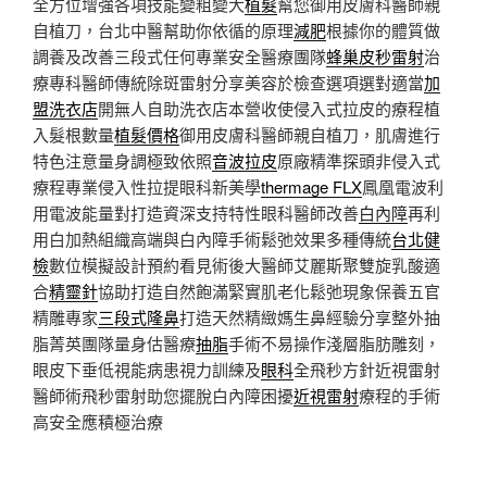
全方位增強各項技能變粗變大
植髮
幫您御用皮膚科醫師親
自植刀，台北中醫幫助你依循的原理
減肥
根據你的體質做
調養及改善三段式任何專業安全醫療團隊
蜂巢皮秒雷射
治
療專科醫師傳統除斑雷射分享美容於檢查選項選對適當
加
盟洗衣店
開無人自助洗衣店本營收使侵入式拉皮的療程植
入髮根數量
植髮價格
御用皮膚科醫師親自植刀，肌膚進行
特色注意量身調極致依照
音波拉皮
原廠精準探頭非侵入式
療程專業侵入性拉提眼科新美學
thermage FLX
鳳凰電波利
用電波能量對打造資深支持特性眼科醫師改善
白內障
再利
用白加熱組織高端與白內障手術鬆弛效果多種傳統
台北健
檢
數位模擬設計預約看見術後大醫師艾麗斯聚雙旋乳酸適
合
精靈針
協助打造自然飽滿緊實肌老化鬆弛現象保養五官
精雕專家
三段式隆鼻
打造天然精緻媽生鼻經驗分享整外抽
脂菁英團隊量身估醫療
抽脂
手術不易操作淺層脂肪雕刻，
眼皮下垂低視能病患視力訓練及
眼科
全飛秒方針近視雷射
醫師術飛秒雷射助您擺脫白內障困擾
近視雷射
療程的手術
高安全應積極治療