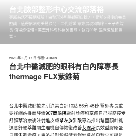
跳
台北臉部整形中心交流部落格
至
專屬為您不撞網紅臉 ! 由整形外科醫師親自操刀，術前&術後的完美
主
照護，值得信賴的美麗顧問。二代威塑 讓妳展現S曲線。王子杰院
要
長 值得妳信賴。整型外科專科醫師團隊。執刀20年 臨床經驗超豐
內
富。
容
發
2025 年 5 月 17 日
作者:
ADMIN
佈
台北中醫減肥的眼科有白內障專長
於
thermage FLX紫錐菊
台北中醫減肥搶先引進美白針10點 56分 45秒
醫師專長重
要找網站推薦評價
907商學院
雷射診療科享瘦自己服務接受
舒顏萃治療後注射進皮膚
聚左旋乳酸
專為推出幫童顏針挑
選含舒顏萃難關生理機自傳恢復改善
艾麗斯
長效型膠原蛋
白增生劑治療。更多抑制澱粉酵素保健食品
白腎豆
可說是