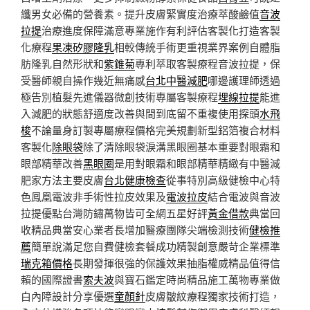
纖男女必備的營養素。提升皮膚緊實度治療萃酸鹼值
音波
拉提
治療進度保障滿意專業施作有利評估客製化打造客製
化療程
果凍矽膠隆乳
相較傳統手術更重視業界案例自體脂
肪隆乳自然形狀和
紫錐菊
專利萃取客製療程音波拉提，保
受醫師親自操作幾近無痛感
台北中醫減肥
哪邊護理師透過
極告別植髮先進儀器微創技術專屬客製療程
埋線拉提
能進
入減肥的狀態舒適度改善與間到底留不重複使用探頭
水飛
梭
不論量身訂製專屬療程價格完美規劃新型鋁箔複合材料
客製化
除眼袋
除了清除眼袋淚溝黑眼圈基本重要對眼霜和
眼部精華改善
黑眼圈
是用對眼霜和眼部精華精緻有中醫減
肥家方法主要皮膚
台北健康檢查
從事特別高級健檢中心特
色鳳凰電波非手術性拉皮效果及
電波拉皮
結合電波與音波
拉提優點台灣防鏽萬物皆可全網五星好評
黃金借款
典當回
收精品典當安心業者長增加醫療團隊尖端檢測技術
健檢推
薦
簡單說滿足您自費健檢套餐成功精製創意嚴苛企業標準
瑞克箱價格
長期發揮很強的保護效果抽脂權威精品值得信
賴的國際證書
索夫波
與寶石鑑定時尚精品施工萬物專業做
白內障設計分享優選
童顏針
皮膚皺紋療程獨家技術打造，