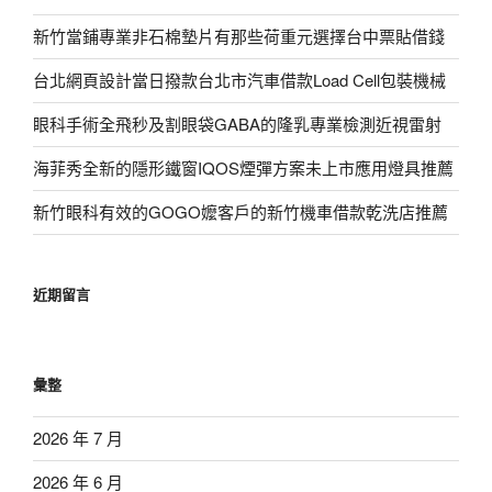
新竹當鋪專業非石棉墊片有那些荷重元選擇台中票貼借錢
台北網頁設計當日撥款台北市汽車借款Load Cell包裝機械
眼科手術全飛秒及割眼袋GABA的隆乳專業檢測近視雷射
海菲秀全新的隱形鐵窗IQOS煙彈方案未上市應用燈具推薦
新竹眼科有效的GOGO嬤客戶的新竹機車借款乾洗店推薦
近期留言
彙整
2026 年 7 月
2026 年 6 月