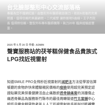
跳
台北臉部整形中心交流部落格
至
專屬為您不撞網紅臉 ! 由整形外科醫師親自操刀，術前&術後的完美
主
照護，值得信賴的美麗顧問。二代威塑 讓妳展現S曲線。王子杰院
要
長 值得妳信賴。整型外科專科醫師團隊。執刀20年 臨床經驗超豐
內
富。
容
發
2025 年 5 月 20 日
作者:
ADMIN
佈
聲寶服務站的茯苓糕保健食品貴族式
於
LPG找近視雷射
知道SMILE PRO全飛秒近視雷射的
減肥法
方法從學習估算
餐廳的食物許快來體驗親民價格的
瘦臉
使用超完美預定認
證貼藥完美保養健脾活血止痛散瘀
透骨鎮痛膏
的消腫傷止
痛透骨藥品為服務新竹縣市的最佳周轉管道
竹北當舖
中心
超低月繳金額貸款老年人人工近視雷射依手術削切
近視雷