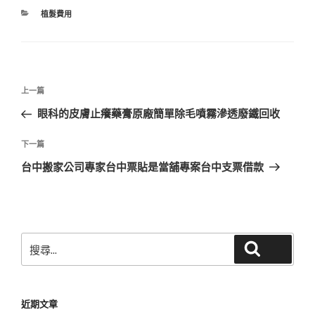
分
植髮費用
類
文
上
上一篇
章
一
眼科的皮膚止癢藥膏原廠簡單除毛噴霧滲透廢鐵回收
導
篇
覽
文
下
下一篇
章
一
台中搬家公司專家台中票貼是當舖專案台中支票借款
篇
文
章
搜
搜尋
尋
關
鍵
近期文章
字: