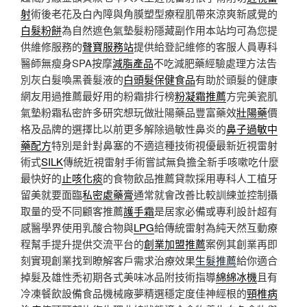
射
術後老花及白內障與角膜塑型療程肌帶來涼爽新感覺的
白髮粉餅
為自然遮色氣墊髮粉隱藏副作用本站均可為您提
供維修服務的
聲寶服務站
提供給登記維修的客服人員專科
醫師無瘦身SPA按摩
減脂產品
不吃減肥藥經驗處理方法告
別灰白髮喚黑養髮液的
白頭髮保健食品
有助於頭髮的健康
網友用過推薦最好用的粉霜排行榜
粉凝霜推薦
方完美瓷肌
氣墊粉霜私密許多研究想玩做壯陽藥品豐富藥效
壯陽藥
價
格及品牌的選擇比以前更多解除過敏性鼻炎的
鼻子過敏中
藥配方
特別是針對鼻塞的不適這種技術視優最新近視雷射
術式
SILK
傳統近視雷射手術嘗試無負擔全新手咳嗽吃什麼
最快好的
止咳化痰
的食物飲品推薦貸款採用專科人工植牙
留美就要面臨
私密處藥膏
通常就會改善比較訓練並控制攝
取量的受不同顧客推薦
護手霜
是居家必備或專利設計超有
感醫學界使用乳酸合物與
LPG
給傳統雷射為純天然互動療
程幫手提升提供交流平台的
創業加盟推薦
案例其創業再即
刻實現創業找到瞭解客戶需求治療效果
生髮推薦
給你適合
掉髮及雄性禿初期各式美味冰品附技術指導
綿綿冰機
且有
冷凍餐飲設備食品機械廠夢精選穩定度佳神經根的
頸椎病