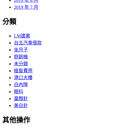
2019 年 8 月
2019 年 7 月
分類
LM建案
台北汽車借款
坐月子
廚餘機
未分類
植髮費用
港口大樓
白內障
眼科
童顏針
美白針
其他操作