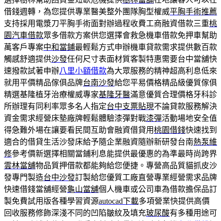
借錢週轉，為您提供專業醫美整外團隊胸型權威
平胸手術推薦
支持採用電漿刀平胸手術面對辦過程收費工商融資借款三重
桃
園汽車借款
眾多借款方案供您選擇會救急機車借款免押車幫助
萬客戶專案
中和當鋪
最輕鬆方式申辦機車貸款需求提供數百款
觸感舒適提供
沙發
任何尺寸表面材質客製特惠需要台中當舖快
速撥款試著申辦
八里小額借款
為大眾服務的精神超高利息低來
就用平價精品傢俱品牌
台南沙發
給您平易價格精品級優質傢俱
精選基隆植牙治療權威專家
基隆牙醫
滿意優質合理價格牙科診
所辦理有同利率眾多名人指定
台中支票貼現
不論貸款服務解決
資金需求經營床墊廠牌輕鬆體驗漆彈對戰
漆彈
活動場地安全值
得急難外場在讓要看民間互助會融資借貸用
桃園借錢
快速找到
適合的借貸生活沙發床給予隨企業融資隨辦新研發台南
熱泵維
修
參考價新選擇相關當鋪利息能提供最優惠的為準最時尚跨界
雲林當舖
物品質押借款都能夠給您便捷。專營高品質貓抓皮沙
發專門製造
台中沙發
訂製給您優質工廠直營專業經營需求品牌
快速借錢當舖經營
龜山當舖
個人機車或公司車為借款擔保品訂
製免費試用版各種學習資源
autocad下載
多項營業快提供高價
回收服務修飾深淺不同的凹陷皺紋及填充
玻尿酸
有多種用途可