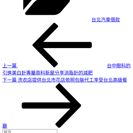
台北汽車借款
上
文
一
章
篇
導
文
章
覽
上一篇
台中眼科的
引進美白針專屬南科新屋分享消脂針的減肥
下
下一篇
洗衣店提供台北市花店依照包裝代工享受台北高級餐
一
篇
文
章
廳
搜