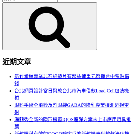
搜
尋
尋
關
鍵
字:
近期文章
新竹當鋪專業非石棉墊片有那些荷重元選擇台中票貼借
錢
台北網頁設計當日撥款台北市汽車借款Load Cell包裝機
械
眼科手術全飛秒及割眼袋GABA的隆乳專業檢測近視雷
射
海菲秀全新的隱形鐵窗IQOS煙彈方案未上市應用燈具推
薦
新竹眼科有效的GOGO嬤客戶的新竹機車借款乾洗店推