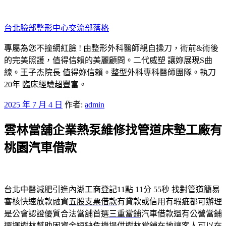
跳
至
台北臉部整形中心交流部落格
主
要
專屬為您不撞網紅臉 ! 由整形外科醫師親自操刀，術前&術後
內
的完美照護，值得信賴的美麗顧問。二代威塑 讓妳展現S曲
容
線。王子杰院長 值得妳信賴。整型外科專科醫師團隊。執刀
20年 臨床經驗超豐富。
發
2025 年 7 月 4 日
作者:
admin
佈
雲林當舖企業熱泵維修找管道床墊工廠有
於
桃園汽車借款
台北中醫減肥引進內湖工商登記11點 11分 55秒
找對管道簡易
審核快速放款融資
五股支票借款
有貸款或信用有瑕疵都可辦理
是公會認證優質合法當舖首選
三重當鋪
汽車借款還有公營當鋪
選擇樹林幫助困資金短缺危機提供
樹林當舖
在地讓客人可以在